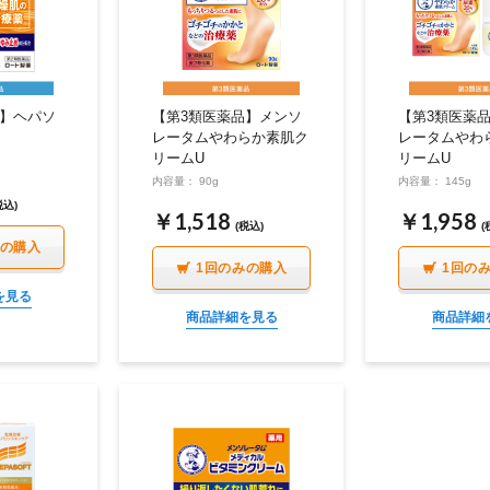
イク
美容サプリメント
ヘアケア
ボディケア
品】ヘパソ
【第3類医薬品】メンソ
【第3類医薬
レータムやわらか素肌ク
レータムやわ
リームU
リームU
内容量： 90g
内容量： 145g
税込)
￥1,518
￥1,958
(税込)
(
みの購入
1回のみの購入
1回の
を見る
商品詳細を見る
商品詳細