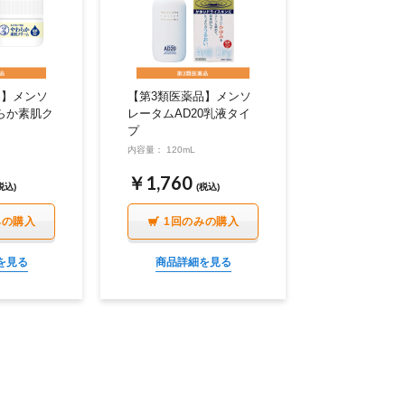
品】メンソ
【第3類医薬品】メンソ
らか素肌ク
レータムAD20乳液タイ
プ
内容量： 120mL
￥1,760
税込)
(税込)
みの購入
1回のみの購入
を見る
商品詳細を見る