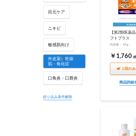
目元ケア
美容サプリメント
メンソレータム
サプリメント・食品その
スキンケア
メ
他
ニキビ
【第2類医薬
フトプラス
敏感肌向け
内容量： 85g
￥1,760
(
外皮薬）乾燥
肌・角化症
1回の
口角炎・口唇炎
商品詳細
絞り込み条件解除