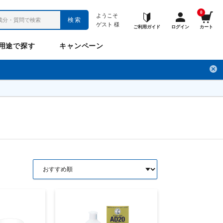
0
ようこそ
検索
ゲスト
様
ご利用ガイド
ログイン
カート
用途で探す
キャンペーン
ペット
お悩み
のお悩み
チ
フレックスパワー
プロメディアル
フレディ
LINE公式アカウント
ナップル
ギュット
Anitto
デ・オウ