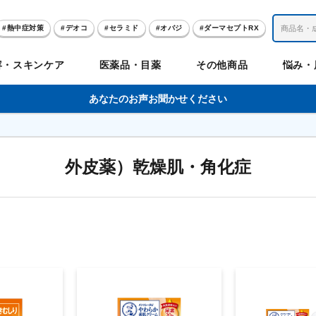
熱中症対策
デオコ
セラミド
オバジ
ダーマセプトRX
レチノール
冬虫夏草
セノビック
エピステーム
SKIO
容・スキンケア
医薬品・目薬
その他商品
悩み・
美容サプリメント
ヘリオホワイト
制汗剤
洗顔
数量限定
あなたのお声お聞かせください
肌
体
髪
のお悩み
のお悩み
の
外皮薬）乾燥肌・角化症
ビリンク
肌
ルガード
聖樹のチカラ
エピステーム
Vロートプレミアム
コンドロワン
オバジ
ハレス
1兆個のチカラ
ラッシュリッ
ドゥーテスト
ントGET！
ジャーナル
お試しセット特集
リオホワイト
アセラ
薬
セルアライブ
50の恵
医薬品その他
みかたつぶ
デオコ®
Demas茶
メラノCC
ロート定期便
クレジットカード払い切替手順
ropo（プロポ）
ラボ
余仁生（ユーヤンサン）
ブルーミオ
ハートフード
カラミー
ロートV5わん
オキシー