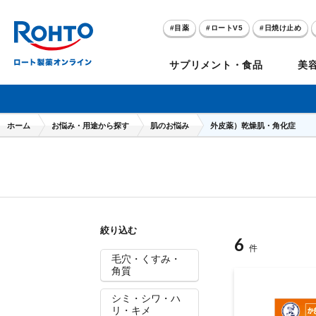
目薬
ロートV5
日焼け止め
アゼライン酸
ハイドロキノン
サプリメント・食品
美
メラノCC
ケアセラ
ホーム
お悩み・用途から探す
肌のお悩み
外皮薬）乾燥肌・角化症
目
のお悩み
セノビック
スキオ
リグロ
ロートV5
ダーマセプトRX
和漢箋シリーズ
ノ
糀
ア
プレゼントキャンペーン
クイズに答えてポイ
絞り込む
クリアビジョン
アトレージュAD+
パンシロン
ザリポ
PRORY（プロリー）
メンソレータム
ヘ
ケ
目
6
ポイントが貯まる
期間限定
件
毛穴・くすみ・
角質
シミ・シワ・ハ
モリンガ
スキンアクア
水素水
サンプレイ
P
肌
リ・キメ