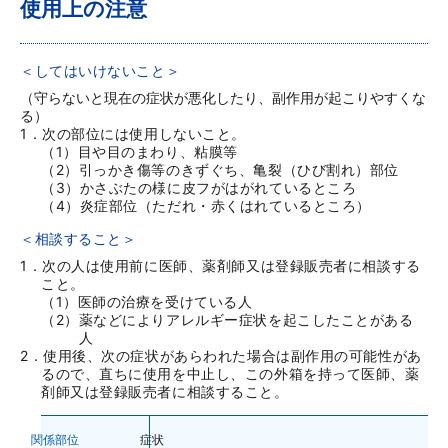
使用上の注意
当製品は使用上の注意をよく読んでお使いくだ
＜してはいけないこと＞
さい。
（守らないと現在の症状が悪化したり、副作用が起こりやすくな
る）
添付文書
1．次の部位には使用しないこと。
（1）目や目のまわり、粘膜等
（2）引っかき傷等のきずぐち、亀裂（ひび割れ）部位
（3）かさぶたの様に皮フがはがれているところ
（4）炎症部位（ただれ・赤くはれているところ）
内容を確認しました
＜相談すること＞
1．次の人は使用前に医師、薬剤師又は登録販売者に相談する
こと。
（1）医師の治療を受けている人
商品を買い物かごに入れる
（2）薬などによりアレルギー症状を起こしたことがある
人
2．使用後、次の症状があらわれた場合は副作用の可能性があ
商品を買い物かごに入れる
るので、直ちに使用を中止し、この外箱を持って医師、薬
剤師又は登録販売者に相談すること。
キャンセル
関係部位
症状