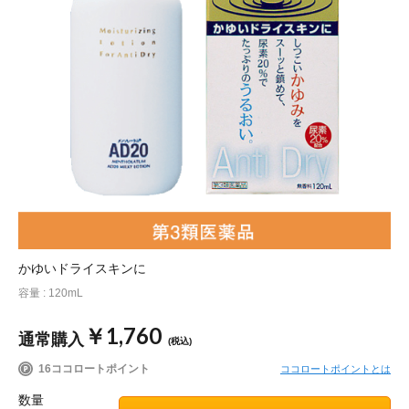
ポイント交換品 を見る
お問い合わせ
ログイン / 新規会員登録
商品を探す
サプリメント・食品
お得にお買い物
かゆいドライスキンに
∟ 美容サプリメント
おトクなロート定期便
読みもの
容量 : 120mL
￥1,760
美容・スキンケア
ポイントを貯める
ジャーナル
ご案内
(美容情報・健康情報・読み物)
通常購入
(税込)
16ココロートポイント
ココロートポイントとは
∟ スキンケア
スタッフのお気に入り
新着情報
個人情報の取り扱い
数量