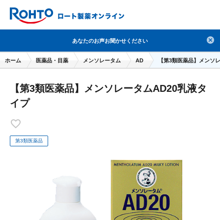
検索
あなたのお声お聞かせください
人気のキーワードで検索
ホーム
医薬品・目薬
メンソレータム
AD
【第3類医薬品】メンソレ
目薬
ロートV5
日焼け止め
熱中症対策
【第3類医薬品】メンソレータムAD20乳液タ
デオコ
セラミド
オバジ
ダーマセプトRX
イプ
アゼライン酸
ハイドロキノン
レチノール
冬虫夏草
セノビック
エピステーム
SKIO
第3類医薬品
メラノCC
ケアセラ
美容サプリメント
ヘリオホワイト
制汗剤
洗顔
数量限定
ブランドから探す
使用用途から探す
成分から探す
注目の商品 を見る