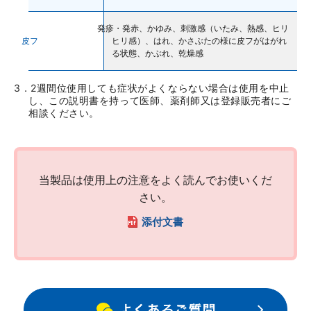
発疹・発赤、かゆみ、刺激感（いたみ、熱感、ヒリ
皮フ
ヒリ感）、はれ、かさぶたの様に皮フがはがれ
る状態、かぶれ、乾燥感
3．2週間位使用しても症状がよくならない場合は使用を中止
し、この説明書を持って医師、薬剤師又は登録販売者にご
ロート製薬オンライン 相談窓口
相談ください。
0120-733-610
[受付時間／月～金：10時～16時（土・日・祝、および夏季休業日と年末年始
を除く)]
当製品は使用上の注意をよく読んでお使いくだ
さい。
お問い合わせフォーム
添付文書