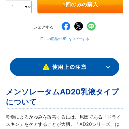
1回のみの購入
∟ メイク
ロート製薬の想い
お問い合わせ
医薬品の販売に関する表示
特定商取引に関する法律に基づく表記
∟ 美容サプリメント
ご利用ガイド
ご利用環境
シェアする
医薬品・目薬
サイトマップ
この商品のURLをコピーする
その他
お悩み・用途から探す
ブランドから探す
メンソレータムAD20乳液タイプ
キャンペーンから探す
について
乾燥によるかゆみを改善するには、原因である「ドライ
スキン」をケアすることが大切。「AD20シリーズ」は