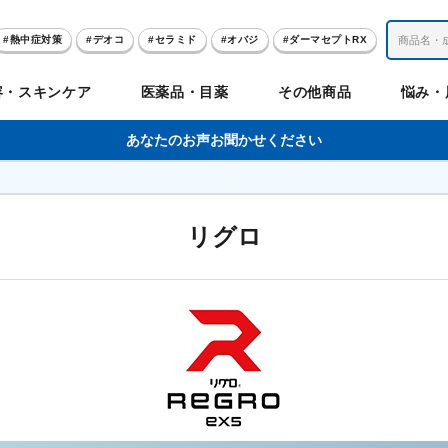
熱中症対策
デオコ
セラミド
オバジ
ダーマセプトRX
レチノール
冬虫夏草
セノビック
エピステーム
SKIO
容・スキンケア
医薬品・目薬
その他商品
悩み・
美容サプリメント
ヘリオホワイト
制汗剤
洗顔
数量限定
あなたのお声お聞かせください
肌
体
髪
のお悩み
のお悩み
の
リグロ
ビリンク
肌
ルガード
聖樹のチカラ
エピステーム
Vロートプレミアム
コンドロワン
オバジ
ハレス
1兆個のチカラ
ラッシュリッ
ドゥーテスト
ントGET！
ジャーナル
お試しセット特集
リオホワイト
アセラ
薬
セルアライブ
50の恵
医薬品その他
みかたつぶ
デオコ®
Demas茶
メラノCC
ロート定期便
クレジットカード払い切替手順
ropo（プロポ）
ラボ
余仁生（ユーヤンサン）
ブルーミオ
ハートフード
カラミー
ロートV5わん
オキシー