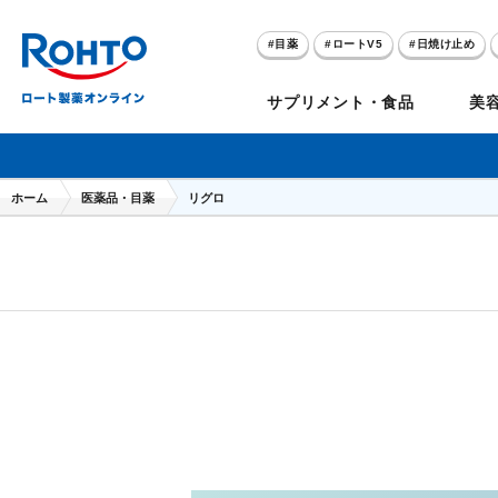
目薬
ロートV5
日焼け止め
アゼライン酸
ハイドロキノン
サプリメント・食品
美
メラノCC
ケアセラ
ホーム
医薬品・目薬
リグロ
目
のお悩み
セノビック
スキオ
リグロ
ロートV5
ダーマセプトRX
和漢箋シリーズ
ノ
糀
ア
プレゼントキャンペーン
クイズに答えてポイ
クリアビジョン
アトレージュAD+
パンシロン
ザリポ
PRORY（プロリー）
メンソレータム
ヘ
ケ
目
ポイントが貯まる
期間限定
モリンガ
スキンアクア
水素水
サンプレイ
P
肌