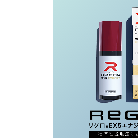
美容サプリメント
メンソレータム
サプリメント・食品その
スキンケア
メ
他