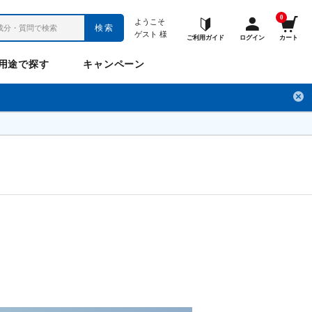
0
ようこそ
検索
ゲスト
様
ご利用ガイド
ログイン
カート
用途で探す
キャンペーン
ペット
お悩み
のお悩み
チ
フレックスパワー
プロメディアル
フレディ
LINE公式アカウント
ナップル
ギュット
Anitto
デ・オウ