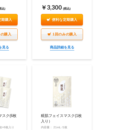
￥3,300
税込)
(税込)
定期購入
便利な定期購入
みの購入
1回のみの購入
を見る
商品詳細を見る
スク(6枚
糀肌フェイスマスク(1枚
入り）
1枚×6枚入り
内容量： 21mL /1枚