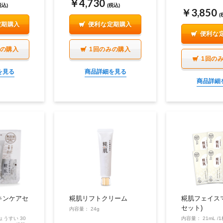
￥4,730
税込)
(税込)
￥3,850
(
定期購入
便利な定期購入
便利な
みの購入
1回のみの購入
1回の
を見る
商品詳細を見る
商品詳細
キンケアセ
糀肌リフトクリーム
糀肌フェイスマ
セット)
内容量： 24g
ょうすい 30
内容量： 21mL /