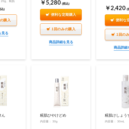
￥5,280
20g、糀肌
(税込)
g×4
￥2,420
税込)
(
便利な定期購入
みの購入
便利な
1回のみの購入
を見る
1回の
商品詳細を見る
商品詳細
けん
糀肌ひやけどめ
糀肌けしょうす
内容量： 30g
内容量： 30mL