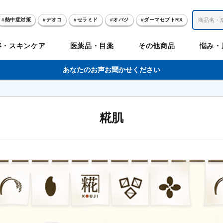
熱中症対策
デオコ
セラミド
オバジ
ダーマセプトRX
レチノール
冬虫夏草
セノビック
エピステーム
SKIO
容・スキンケア
医薬品・目薬
その他商品
悩み・
美容サプリメント
ヘリオホワイト
制汗剤
洗顔
数量限定
あなたのお声お聞かせください
肌
体
髪
のお悩み
のお悩み
の
糀肌
ビリンク
肌
ルガード
聖樹のチカラ
エピステーム
Vロートプレミアム
コンドロワン
オバジ
ハレス
1兆個のチカラ
ラッシュリッ
ドゥーテスト
ントGET！
ジャーナル
お試しセット特集
リオホワイト
アセラ
薬
セルアライブ
50の恵
医薬品その他
みかたつぶ
デオコ®
Demas茶
メラノCC
ロート定期便
クレジットカード払い切替手順
ropo（プロポ）
ラボ
余仁生（ユーヤンサン）
ブルーミオ
ハートフード
カラミー
ロートV5わん
オキシー