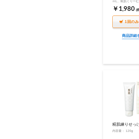
ｍL、糀肌くりーむ 
リフトクリーム 0.5
￥1,980
(
1回の
商品詳細
糀肌練りせっ
内容量： 120g