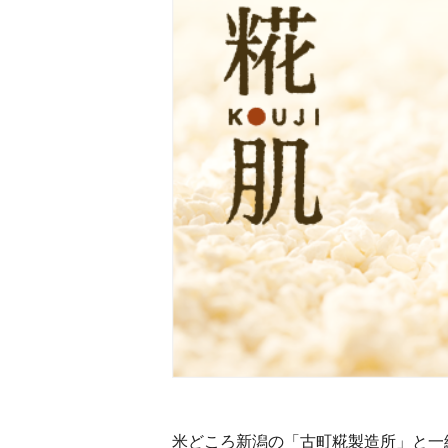
美容サプリメント
メンソレータム
サプリメント・食品その
スキンケア
メ
他
米どころ新潟の「古町糀製造所」と一