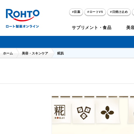
目薬
ロートV5
日焼け止め
アゼライン酸
ハイドロキノン
サプリメント・食品
美
メラノCC
ケアセラ
ホーム
美容・スキンケア
糀肌
目
のお悩み
セノビック
スキオ
リグロ
ロートV5
ダーマセプトRX
和漢箋シリーズ
ノ
糀
ア
プレゼントキャンペーン
クイズに答えてポイ
クリアビジョン
アトレージュAD+
パンシロン
ザリポ
PRORY（プロリー）
メンソレータム
ヘ
ケ
目
ポイントが貯まる
期間限定
モリンガ
スキンアクア
水素水
サンプレイ
P
肌