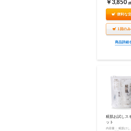
￥3,850
(
便利な
1回の
商品詳細
糀肌お試しス
ット
内容量： 糀肌けし