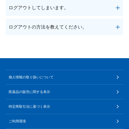
までご連絡ください。
定期購入の中止をご希望の場合は、
次回お届け予定
メールアドレス、またはパスワードが異なっていま
ログアウトしてしまいます。
日の7日前まで
にお電話またはお問い合わせフォー
す。
ムより承っております。
お客様の操作終了から2時間後に自動的にログアウ
＜電話＞
１．パスワードが分からない
ログアウトの方法を教えてください。
トします。
フリーダイヤル0120-252-610＜受付時間／月～土：
ログイン画面の「パスワードを忘れた方・未設定の
ログイン後お客さまが操作している間はログインし
9時～21時、日・祝：9時～18時 (年末年始を除く)＞
方」よりパスワードの再設定を行ってください。
お客様の操作終了から2時間後に自動的にログアウ
たままですが、お客さまの操作終了2時間後にログ
までご連絡ください。
ログイン画面は
こちら
トします。
アウトします。
＜お問い合わせフォーム＞
今すぐログアウトしたい場合はマイページの「ログ
件名「定期購入について」を選択し、必要事項をご
アウト」をクリックしてログアウトしてください。
記入のうえ、お問い合わせください。
個人情報の取り扱いについて
医薬品の販売に関する表示
特定商取引法に基づく表示
ご利用環境