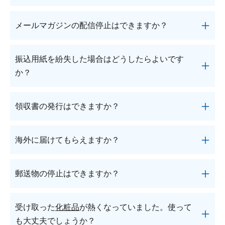
はお客様番号をお申し出ください。
ロート通販からのメールが受信できない場合があり
までご連絡ください。
同意を得てください。
ます。
メールアドレスの変更は、マイページの「会員情報
メールマガジンの配信停止はできますか？
お手数ですが、「shop.rohto.co.jp」を受信許可リス
■お問い合わせフォーム
の確認・変更」より変更ができます。
トに設定してください。
件名「定期購入について」を選択し、必要事項をご
・マイページの「会員情報の確認・変更」から「会
※設定方法は、機種及び通信キャリアの仕様により
メールマガジンの配信停止は、マイページの「会員
記入のうえ、お問い合わせください。
員情報の確認」を押してください。
振込用紙を紛失した場合はどうしたらよいです
異なります。詳しくはご利用中の機種の公式サイト
情報の確認・変更」より変更ができます。
・右上にある「変更する」を押してください。
か？
をご覧ください。
※メール配信のシステム上、登録内容の変更や配信
・メールアドレスの項目に変更したいメールアドレ
停止のお手続きに3～4日程度お時間を頂戴する場合
スを入力し、「会員情報を変更する」を押してくだ
（２）携帯会社の新料金プランをご契約の方
振込用紙の再発行を承ります。
がございます。何卒ご了承ください。
領収書の発行はできますか？
さい。
2021年3月よりキャリア3社（au、SoftBank、doco
お問い合わせは株式会社キャッチボール(電話番
画像で設定方法を確認する
画像で設定方法を確認する
mo）から提供開始の新料金プラン「povo」「LINE
号：03-4326-3600)＜受付時間／9時～18時(年末年
お支払い方法が後払いの場合、お支払いの際に受け
MO」「ahamo」をご契約されますと、キャリアメ
始を除く)＞までご連絡ください。
海外に届けてもらえますか？
取られる「払込受領証」を当社の領収書としてご利
ール（@ezweb.ne.jp、＠softbank.ne.jp、＠docomo.
用いただけます。
ne.jp等）がご利用いただけなくなります。
海外への発送は行っておりません。
お支払い方法がクレジットカード・PayPayの場合
郵送物の停止はできますか？
お手数ですがフリーメール（GmailやYahoo!メー
ご了承ください。
は、領収証の発行を承りますので、
お問い合わせ
ル）等、他のメールアドレスをご取得の上、
マイペ
フォーム
もしくはフリーダイヤル0120-880-610＜受
ージ
にて変更手続きをお願いいたします。
郵送物の停止は、マイページの「会員情報の確認・
受け取った
化粧品
が熱くなっていました。使って
付時間／月～土：9時～21時、日・祝：9時～18時
※すでに上記プランをご契約いただいた後でパスワ
変更」より変更ができます。
も大丈夫でしょうか？
(年末年始を除く)＞までご連絡ください。