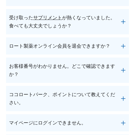
ードをお忘れになった等、ログインができない状態
※停止のお手続きにお時間を頂戴する場合がござい
の場合はお手数ですが
お問い合わせフォーム
もしく
ます。何卒ご了承ください。
製造されてからお客様がご使用になるまでの過程に
はフリーダイヤル0120-880-610[受付時間／月～
受け取った
サプリメント
が熱くなっていました。
おいて（倉庫～配送～ご自宅保存まで）その品質が
土：9時～21時、日・祝：9時～18時 (年末年始を除
食べても大丈夫でしょうか？
保たれるよう、安全性試験を確認した上で製造され
く)] までご連絡ください。
ていますが、直接日光の当たる場所や高温の場所、
製造されてからお客様がお召し上がりいただくまで
屋外での長時間の保管等にはご注意いただき、ご心
ロート製薬オンライン会員を退会できますか？
の過程において（倉庫～配送～ご自宅保存まで）そ
配な場合は、開封して中味の状態をご確認くださ
の品質が保たれるよう、安全性試験を確認した上で
い。
ロート製薬オンライン会員の退会は、マイページの
製造されていますが、直接日光の当たる場所や高温
お客様番号がわかりません。どこで確認できます
開けた時に中味の色が変わっていない、変な臭いが
「会員情報の確認・変更」より変更ができます。
の場所、屋外での長時間の保管等にはご注意いただ
か？
せず、分離していない等の場合は、お使いいただけ
※ダイレクトメール（郵送物）の中止をご希望の場
き、ご心配な場合は、開封して中味の状態をご確認
ます。
合は、退会の前にマイページの「会員情報の確認・
ください。
ただし、中身が少しでもどこかおかしいと感じた時
マイページに記載しております。
変更」よりダイレクトメールを受け取らないに変更
ココロートパーク、ポイントについて教えてくだ
開けた時に見た目に変化がない場合は、お召し上が
は、ご使用はお避けいただき、お手数ですが、フリ
また、商品と一緒にお届けの「お買い上げ明細書」
後、退会の手続きをお願いいたします。
さい。
りいただけます。
ーダイヤル0120-880-610＜受付時間／月～土：9時
の左上のお名前下にも記載しております。
画像で設定方法を確認する
ただし、中身が少しでもどこかおかしいと感じた時
～21時、日・祝：9時～18時 (年末年始を除く)＞へ
ご不明な場合は、
お問い合わせフォーム
もしくは
は、お手数ですが、フリーダイヤル0120-880-610＜
ココロートパークの詳細やポイントの貯め方・交換
ご連絡ください。
フリーダイヤル0120-880-610＜受付時間／月～土：
マイページにログインできません。
※ロート製薬オンライン会員の登録を解除しても、
受付時間／月～土：9時～21時、日・祝：9時～18時
方法、よくある質問などは
こちら
よりご確認くだ
9時～21時、日・祝：9時～18時 (年末年始を除く)＞
定期購入は中止になりませんのでご注意ください。
(年末年始を除く)＞へご連絡ください。
さい。