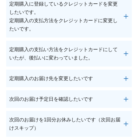
各種(商品内容・お届け間隔・お届け日・ お届け
定期購入の中止や変更をご希望の場合は、
次回お届
定期購入に登録しているクレジットカードを変更
4,000円未満
4,000円以上
●続けてご注文をいただいた場合は、前回ご注文分
先・お支払い方法)ご変更を希望の場合は、次回お
け予定日の7日前まで
にご連絡ください。
したいです。
の入金確認後の発送となります。何卒ご了承くださ
宅配便
550円
送料無料
届け予定日の7日前までに、マイページの「定期購
なお、商品がすでに手配されている場合、入れ違い
定期購入の支払方法をクレジットカードに変更し
い。
入の確認・変更」よりお手続きください。
でお届けとなる可能性がございますので、あらかじ
メール便
送料無料
たいです。
●過入金・二重入金にご注意ください。返金の際
お急ぎの場合は、
お問い合わせフォーム
もしくは
めご了承ください。
は、振込手数料・事務手数料として一律300円(税
フリーダイヤル0120-252-610＜受付時間／月～土：
※価格はすべて税込です。
抜)を差し引かせていただきます。
●別のクレジットカードに変更される場合、マイペ
9時～21時、日・祝：9時～18時 (年末年始を除く)＞
■電話
定期購入の支払い方法をクレジットカードにして
●請求書の紛失、またはお支払い期限日を過ぎても
ージの「クレジットカード情報」にて変更ができま
までご連絡ください。
フリーダイヤル0120-252-610＜受付時間／月～土：
いたが、後払いに変わっていました。
ご入金いただけない場合、請求書の再発行手数料が
す。登録済のクレジットカードを削除後、新たに
※マイページの「定期購入の確認・変更」にてご変
9時～21時、日・祝：9時～18時 (年末年始を除く)＞
かかります。
「クレジットカード情報の登録・変更」よりご登録
更された場合はその旨をお申し出ください。
までご連絡ください。
定期購入のお支払い方法に「クレジットカード決
ください。
※お問い合わせフォームからご連絡の場合、内容欄
定期購入のお届け先を変更したいです
済」をご選択いただいている場合にも、何らかの理
＜コンビニエンスストア＞
●他のお支払い方法からクレジットカードに変更さ
にご希望の変更内容をご記入ください。
■お問い合わせフォーム
由により決済が完了しない場合には、お支払い方法
●手数料無料
れる場合、事前にマイページの「クレジットカード
件名「定期購入について」を選択し、必要事項をご
事前にマイページの「会員情報の確認」もしくは
を「後払い」へ変更させていただく場合がございま
●払込取扱票をレジまでお持ちください。
次回のお届け予定日を確認したいです
情報の登録・変更」でご登録後、マイページの「定
記入のうえ、お問い合わせください。
「お届け先の追加・変更」でお手続き後、マイペー
す。予めご了承ください。
●払込取扱票の裏面に記載のコンビニエンスストア
期購入の確認・変更」にてお支払い方法をご変更く
ジの「定期購入の確認・変更」にてご変更くださ
からお振込みいただけます。
ださい。
次回のお届け予定日はマイページ「定期購入の確
い。
次回のお届けを1回分お休みしたいです（次回お届
※クレジットカード情報を削除された際は、新しい
認・変更」よりご確認いただけます。
けスキップ）
＜金融機関のATM・窓口・ネットバンク＞
クレジットカードのご登録もしくは他のお支払い方
直近(1週間程度)のお届け予定日はマイページ「ご注
●お買い上げ明細書の表面に記載の振込口座にお振