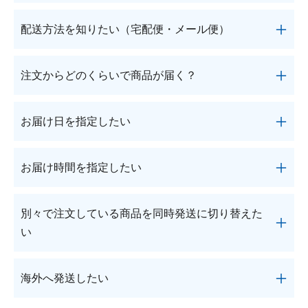
薬剤師による適正使用の確認は薬剤師の対応
●食品・サプリメントについては、当社に起因する
時間内＜受付時間／月～金：10時～16時
ご注文の商品は、日本郵便がお届けします。
配送方法を知りたい（宅配便・メール便）
商品の不良、破損等の場合を除き、食品という性質
(土・日・祝、および夏季休業日と年末年始
上返品・交換はご容赦ください。
を除く)＞に行います。
その他の商品につきましては、商品のお届けから一
薬剤師による適正使用の確認の結果、第1類
ご注文内容に応じて配送方法が異なります。
注文からどのくらいで商品が届く？
医薬品のご注文をお断りさせていただく場合
週間以内、未開封の場合に限り返品・交換を承りま
宅配便もしくは郵便受けにお届けするメール便でお
がございます。
す。
届けします。
ご注文の商品は、通常ご注文受付後2～5日前後でお
●お客さまのご都合による返品・交換の場合、送料
お届け日を指定したい
※適正使用の確認とは、第1類医薬品の適正な使用
届けします。郵便受けにお届けするメール便の場合
はお客さまのご負担となります。
を目的として、薬剤師がご購入者に対し、ご使用者
は3～5日前後でお届けします。
万一、当社に起因する商品の不良・破損等があった
注文手続きへ進んだ後、「3 注文の確認」画面に
の状態(年齢・性別・症状・服用履歴・持病の有無
年末年始、夏期休暇など休業日が続く場合は、お届
お届け時間を指定したい
場合、返品にかかる送料は当社が負担いたします。
て、ご指定いただけます。
等)に応じた個別の情報提供や薬学的知見に基づく
けまでお時間を頂戴することがございます。ご了承
●返品・交換の際は、発送した証明が残る形態でご
※指定なしの方が早くお届けできます。
アドバイス等を行い、ご購入者からの質問等があれ
ください。
返送いただき、お手元に送り状の控えを保管してく
注文手続きへ進んだ後、「3 注文の確認」画面に
※郵便受けにお届けするメール便の場合はご指定い
別々で注文している商品を同時発送に切り替えた
ばこれに対応したうえ、ご購入者が、薬剤師から提
※北海道、沖縄、離島などの一部地域や状況によっ
ださい。
て、以下の時間帯がご指定いただけます。
ただけませんのでご了承ください。
供された情報を理解したことの確認を行うことで
い
ては、お届けまでお時間を頂戴する場合がございま
発送した証明が残らない形態で返送された場合、発
※北海道、沖縄、離島などの一部地域や状況によっ
す。
すので予めご了承ください。
送中の紛失や誤配、破損などの事故に関して、当社
午前中(8～12時)・12～14時・14時～16時・16時～1
ては、ご指定日にお届けできない場合もございます
複数のご注文が自動的に同時発送に切り替わること
では責任を負いかねますので何卒ご了承ください。
8時・18～20時・19時～21時
海外へ発送したい
ので予めご了承ください。
はございませんので、ご希望の場合はお手数です
●複数商品を同時にご購入された場合の一部商品の
※郵便受けにお届けするメール便の場合はご指定い
が、
お問い合わせフォーム
もしくはフリーダイヤ
返品・交換は、再計算したうえで再度ご請求書をお