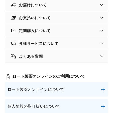
ポイント交換品 を見る
お問い合わせ
お届けについて
お支払いについて
定期購入について
ログイン / 新規会員登録
各種サービスについて
商品を探す
よくある質問
サプリメント・食品
お得にお買い物
ロート製薬オンラインのご利用について
∟ 美容サプリメント
おトクなロート定期便
読みもの
ロート製薬オンラインについて
美容・スキンケア
ポイントを貯める
ジャーナル
ご案内
(美容情報・健康情報・読み物)
「ロート製薬オンライン」は、ロート製薬株式会社
∟ スキンケア
スタッフのお気に入り
新着情報
個人情報の取り扱いについて
が運営する公式サイトです。その一つである「ロー
個人情報の取り扱い