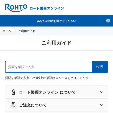
検索
あなたのお声お聞かせください
人気のキーワードで検索
ホーム
ご利用ガイド
目薬
ロートV5
日焼け止め
熱中症対策
ご利用ガイド
デオコ
セラミド
オバジ
ダーマセプトRX
アゼライン酸
ハイドロキノン
レチノール
冬虫夏草
セノビック
エピステーム
SKIO
検索
メラノCC
ケアセラ
美容サプリメント
質問を単語で入力。2つ以上の単語はスペースを空けてください。
ヘリオホワイト
制汗剤
洗顔
数量限定
ロート製薬オンライン
について
ブランドから探す
使用用途から探す
ご注文について
成分から探す
注目の商品 を見る