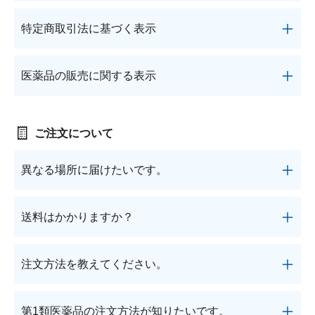
ト製薬オンラインショップ」はロート製薬公式通販
∟ メイク
ロート製薬の想い
お問い合わせ
医薬品の販売に関する表示
個人情報の取り扱いについては
こちら
をご覧くださ
サイトです。サプリメント・食品からスキンケア、
特定商取引法に基づく表示
い。
特定商取引に関する法律に基づく表記
医薬品まで、お客さまの人生を健やかにする商品を
∟ 美容サプリメント
ご利用ガイド
取りそろえています。
ご利用環境
特定商取引法に基づく表示については
こちら
をご覧
医薬品の販売に関する表示
医薬品・目薬
ください。
サイトマップ
医薬品の販売に関する表示については
こちら
をご覧
その他
ください。
ご注文について
お悩み・用途から探す
異なる場所に届けたいです。
ブランドから探す
1回のご注文につき、1ヵ所へのお届けとなります。
送料はかかりますか？
キャンペーンから探す
お届け先が異なる場合には、お届け先の数に応じて
ご注文ください。
商品のお届け方法により送料が異なります。
※配送区分(常温便・冷蔵便)が異なるものは一緒に
注文方法を教えてください。
1回のご注文につき、宅配便は通常送料全国一律550
お届けができません。
円(税込)、郵便受けにお届けするメール便は220円
(税込)がかかります。
第1類医薬品の注文方法が知りたいです。
商品一覧や商品詳細ページより商品をカート