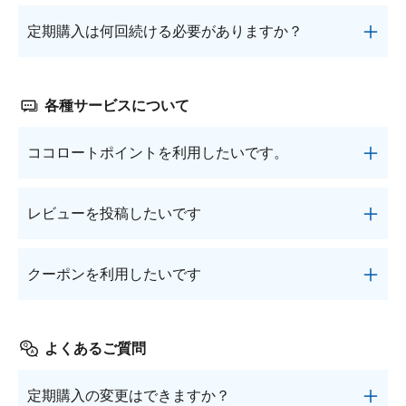
法を必ずご指定ください。お手続きがなく定期購入
文履歴」に反映されている場合がありますので、あ
込みください。
次回お届けスキップとは、次回のお届けを1回分お
のお支払い確認ができなかった場合は、当社よりご
せてご確認ください。
定期購入は何回続ける必要がありますか？
●ご注文ごとに口座番号が異なります。別注文時の
休みできるシステムです。
連絡申し上げます。
お支払いや合算でのお振込はできません。
ご希望の場合は、次回お届け予定日の7日前まで
※デビットカード、プリペイドカードは原則ご利用
定期購入に回数の制限はございません。お客さまの
●振込手数料は金融機関によって異なるためご注意
に、マイページの「定期購入の確認・変更」よりお
いただけません。
ペースで続けていただけます。なお、解約手続きは
各種サービスについて
ください。
手続きください。
お客さまのお肌状況や健康状況などの確認もさせて
※「曜日指定」をご選択の場合は、「日付指定」に
いただきたいのでお電話よりお手続きいただきます
ココロートポイントを利用したいです。
＜ゆうちょ銀行のATM・郵便局の窓口＞
変更いただくと【次回のお届けをスキップする】ボ
ようお願いしております。
●払込取扱票を郵便局の窓口へお持ちいただくか、
タンをご利用いただけるようになります。
ゆうちょ銀行のATMで読み取ってお支払いくださ
ご利用の際、次回以降のお届け日付をご確認くださ
ココロートポイントの説明は
こちら
レビューを投稿したいです
い。お振込手数料は一部ご負担いただく場合もござ
い。
ポイント利用のよくある質問は
こちら
いますのでご了承ください。
商品についての評価・感想を投稿できる機能です。
●口座番号を記入する払込・電信振替はご遠慮くだ
クーポンを利用したいです
商品レビュー投稿 ご利用規約をご確認の上、サー
さい。金額や名称は修正しないでください。
ビスをご利用ください。
●お支払い期日までにコンビニエンスストア、ゆう
各種キャンペーン時にクーポンを発行することがご
商品レビュー投稿 ご利用規約
ちょ銀行ATMまたは郵便局窓口にてお支払いいただ
ざいます。
よくあるご質問
※ご投稿いただいたレビューは反映までにお時間を
くか、指定の銀行口座へお振込ください。
クーポンをご利用の場合は、商品をカートに入れた
いただきます。
後、お持ちのクーポンコードを入力、またはご利用
定期購入の変更はできますか？
※絵文字や特殊文字などはご使用いただけません。
【後払い(届いてから払い)をご利用のお客さまは必