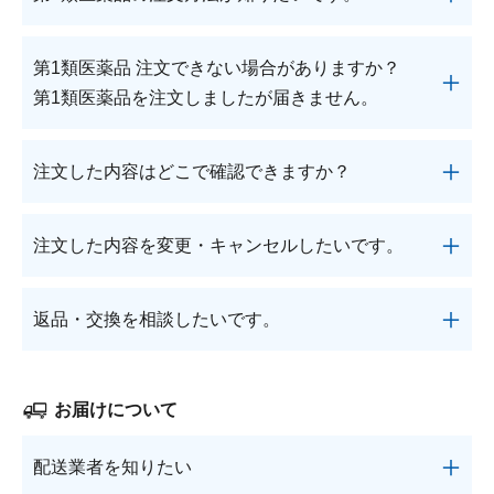
1回のご注文合計5,000円(税込・値引後)以上で、送
に入れてください。
料無料となります。
カートの中をご確認の上、ご注文手続きを進
第1類医薬品は通常の商品とご注文方法が異なりま
第1類医薬品 注文できない場合がありますか？
冷蔵品の場合、冷蔵便送料330円(税込)を追加送料
めてください。
す。
第1類医薬品を注文しましたが届きません。
として申し受けます。
お買い物を続けられる場合は、1を繰り返し
以下の手順でご注文ください。
てください。
セルフチェックシートに回答して、ご注文手
既にロート製薬オンラインショップにご登録
《通常購入》
5,000円未満
5,000円以上
第1類医薬品の販売には、薬剤師が適正使用の確認
注文した内容はどこで確認できますか？
続きを進めてください。
のある方はログイン、未登録の方は画面の案
をいたします。
宅配便
550円
ご登録のメールアドレスに薬剤師から商品の
内に沿ってご登録ください。
送料無料
以下ご確認の上ご注文ください。
メール便
220円
マイページの「ご注文履歴」より確認ができます。
説明とご注文確定についてのメールが届きま
ご注文商品・お届け先情報・お届けに関する
注文した内容を変更・キャンセルしたいです。
第1類医薬品が含まれるご注文は、薬剤師に
す。
ご注文完了後に表示されていない場合は、ご注文手
ご希望・お支払い方法をご確認の上、注文を
よる適正使用の確認が完了した時点でご注文
ご注文確定後、商品をお届けします。
続きが正常に完了しておりませんので、再度お手続
確定してください。
《定期購入》
4,000円未満
4,000円以上
お問い合わせフォーム
もしくはフリーダイヤル0120
確定となります。
ご注文が完了するとご登録のメールアドレス
きください。
返品・交換を相談したいです。
宅配便
550円
送料無料
※薬剤師からのメールはご注文当日もしくは翌営業
-880-610＜受付時間／月～土：9時～21時、日・
適正使用の確認が完了するまでご注文が確定
に注文完了メールが届きます。
日までにお送りします。
祝：9時～18時 (年末年始を除く)＞までご連絡くだ
メール便
送料無料
しないため、お届け日時が変更になる場合が
商品の返品・交換の際は、事前に
お問い合わせフォ
※セルフチェックシートの確認の結果、ご注文をお
さい。
ございます。 第1類医薬品以外の商品のご注
ーム
もしくは返品・交換ダイヤル0120-797-610＜受
お届けについて
断りさせていただく場合がございます。何卒ご了承
※価格はすべて税込です。
文がある場合、第1類医薬品と分けてご注文
すでに発送手配済みで手続きが間に合わない場合
付時間／月～金：9時～18時 (年末年始を除く)＞ま
ください。
いただくことで通常のお届け日時にお届けす
は、ご容赦ください。
でご連絡ください。
配送業者を知りたい
ることが可能です。