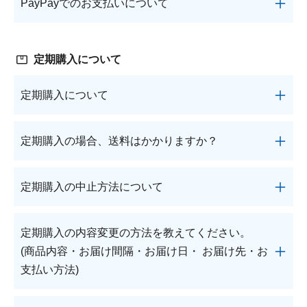
PayPayでのお支払いについて
出荷日が利用日となります。
ATMまたは郵便局窓口振込、金融機関のATM・窓
●お支払いは一括払いのみです。
注文をお断りする場合がございます。
引き落とし日は、ご利用日以降の自動引き落しとな
口・ネットバンクでお支払いいただくか、お買い上
●デビットカード、プリペイドカードは原則ご利用
●ご注文受付後、受付内容再確認のため、お電話を
ります。各クレジットカード会社の会員規約に基づ
通常購入のご注文の場合に、スマートフォンのPay
げ明細書の「二次元バーコード」を読み取って、ご
いただけません。
差し上げる場合がございます。
きますので、詳しくは各クレジットカード会社へお
Payアプリでの決済をご利用いただけます。
定期購入について
自宅でクレジットカードやスマホ決済でお支払いい
●ご登録いただいたカード番号はSSL(特殊暗号化通
問い合わせください。
定期購入、予約商品が含まれる場合はご利用いただ
ただける決済サービスです。
信技術)によって暗号化の上、PCIDSS(カード情報
けません。
定期購入について
後払い決済サービスは、株式会社キャッチボールが
保持のセキュリティ基準)に準拠した決済代行会社
※クレジットカードでのお支払いの場合、ご注文日
提供する「届いてから払い」です。
に安全に保持されています。
とクレジットカードのご利用日が異なりますので、
定期購入とは、ご希望の商品を定期的にお届けする
●ご登録いただけるカードは1枚のみとなります。
定期購入の場合、送料はかかりますか？
ご注意ください。
●お支払い期限を過ぎた場合やお支払いに関するお
便利なサービスです。
前回と異なるクレジットカードをご希望の場合は、
問い合わせは、株式会社キャッチボール(電話番
お客さまのぺースにあわせて数量やお届け間隔をお
ロート製薬オンラインショップまたはお電話にて変
商品のお届け方法により送料が異なります。
号：03-4326-3600)までご連絡ください。
選びいただけます。
更を承ります。
定期購入の中止方法について
宅配便は通常送料全国一律550円(税込)のところ、 1
●郵便局留め、商品の転送、コンビニエンスストア
定期購入だけの特典もご用意しています。
マイページの「クレジットカード情報」にて新しい
回のお届けにつき4,000円(税込・値引後)以上で送料
店頭での受け渡しの場合、後払いをご利用いただけ
※定期購入対象外の商品がございます。
クレジットカードをご登録された場合、最新のクレ
定期購入の中止は、お電話または
お問い合わせフォ
無料です。
定期購入の内容変更の方法を教えてください。
ません。予めご了承ください。
※お届け間隔(毎月・1.5ヵ月・2ヵ月・3ヵ月・4ヵ
ジットカードに自動的に上書きされますのでご注意
ーム
より承っております。
郵便受けにお届けするメール便は、1回のお届け金
(商品内容・お届け間隔・お届け日・ お届け先・お
●ご本人様確認のため、ご連絡させていただく場合
月)は商品により選択できる間隔が異なります。
ください。
額に関わらず通常送料220円(税込)が全国一律無料
支払い方法)
がございます。
●税込2万円以上のご購入について、初回購入の場合
お電話が混み合っている場合や受付時間外は自動音
です。
●払込受領書は領収書としてお使いいただけます。
はクレジットカードがご利用いただけません。
声にて承っております。
大切に保管ください。
2回目以降はご利用いただけます。