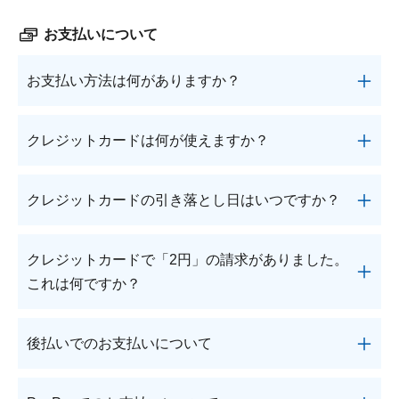
ただけませんのでご了承ください。
商品のお届け先は、日本国内のみとなります。海外
ル0120-880-610＜受付時間／月～土：9時～21時、
送りいたします。
※北海道、沖縄、離島などの一部地域や状況によっ
への発送はお受けしておりませんので、ご了承くだ
お支払いについて
日・祝：9時～18時 (年末年始を除く)＞までご連絡
●セット販売品の一部返品はご容赦ください。
ては、ご指定時間帯にお届けできない場合もござい
さい。
ください。
ますので予めご了承ください。
お支払い方法は何がありますか？
「クレジットカード」「後払い(コンビニエンスス
クレジットカードは何が使えますか？
トア/郵便局 他)」「PayPay」がご利用いただけま
す。
以下のクレジットカードがご利用いただけます。
クレジットカードの引き落とし日はいつですか？
（VISA・American Express・Master Card・JCB・
●「PayPay」は通常購入のみご利用いただけます。
Diners Club）
定期購入が含まれるご注文の場合はご利用いただけ
クレジットカードでのお支払いの場合、ご利用日
クレジットカードで「2円」の請求がありました。
ません。
は、下記のようにさせていただきます。
これは何ですか？
●デビットカード、プリペイドカードは原則ご利用
いただけません。
＜通常購入の場合＞
※海外発行のクレジットカードはご利用いただけま
●商品発送後のお支払い方法の変更はできません。
お客様のクレジットカードが有効であることを確認
出荷日が利用日となります。
後払いでのお支払いについて
せん。
●お支払い方法の選択がない場合は、当社規定の方
するための仕組みによるものです。
●カード番号、有効期限、ご名義(ご本人様名義に限
法で発送いたします。
実際に2円を請求されることはありません。
＜定期購入の場合＞
商品到着後、コンビニエンスストア、ゆうちょ銀行
ります)をお知らせください。
●当社規定により、お支払い方法の変更、またはご