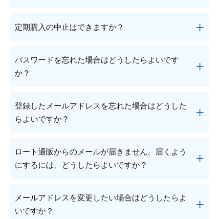
可能なクーポンを1つ選択し、「適用」ボタンを押
※個人情報、著作権違反、また薬機法・景品表示
ずお読みください】
してください。
法・食品表示法など法律に抵触する表現と判断でき
こちら
をご確認ください。
定期購入の中止はできますか？
※クーポンコードは、ハイフンなどの記号も含めて
商品の発送をもって当社とお客様との間で商
る投稿は当社にて変更・割愛を行う場合がございま
ご入力ください。
品売買契約が成立します。
す。何卒ご了承ください。
※クーポンの入力または選択がない場合、キャンペ
定期購入の中止は、お電話またはお問い合わせフォ
商品発送時に後払い決済運営会社の(株)キャ
※投稿されているレビューはお客さまのご感想・評
パスワードを忘れた場合はどうしたらよいです
ーンが適用されない場合がございますのでご注意く
ッチボールとお客様との間で代金の立替払契
ームより承っております。
価であり個人差があります。製品の効果効能を表す
か？
約が成立し、当社にかわり同社から請求書が
ださい。
ものではありませんので、ご了承ください。
送られます。配送状況によっては商品より先
※クーポンの併用はできません。1回のご注文時に
お電話が混み合っている場合や受付時間外は自動音
パスワードをお忘れの場合は、ログインページの
に請求書が届く場合がございます。
は１つのクーポンをご利用いただけます。
声にて承っております。
登録したメールアドレスを忘れた場合はどうした
「パスワードを忘れた方・未設定の方」から再設定
「届いてから払い マイページ」からの決済
定期購入の中止や変更をご希望の場合は、
次回お届
らよいですか？
のお手続きができます。
（以下、「マイページ決済」といいます。）
け予定日の7日前まで
にご連絡ください。
が完了した場合、商品売買契約は一旦解除さ
※ご登録のメールアドレス以外でお手続きをされた
なお、商品がすでに手配されている場合、入れ違い
ご登録のメールアドレスを確認いたしますので、
れ、当該商品について同一の代金額による売
場合、パスワード再設定のご案内がお届けできない
ロート通販からのメールが届きません。届くよう
でお届けとなる可能性がございますので、あらかじ
お問い合わせフォーム
もしくはフリーダイヤル0120
買契約が新たに成立します。また、お客様と
ためご注意ください。
めご了承ください。
にするには、どうしたらよいですか？
-880-610＜受付時間／月～土：9時～21時、日・
(株)キャッチボール間の立替払契約は解除さ
祝：9時～18時 (年末年始を除く)＞までご連絡くだ
れます。
■電話
（１）迷惑メール設定もしくはドメイン指定受信を
さい。
商品の配送先を配送業者の営業所止め（営業
メールアドレスを変更したい場合はどうしたらよ
フリーダイヤル0120-252-610＜受付時間／月～土：
設定している方
所来店引取り）にすることはできません。
お問い合わせの際には、ご登録のお電話番号もしく
いですか？
9時～21時、日・祝：9時～18時 (年末年始を除く)＞
ご利用者が未成年の場合、法定代理人の利用