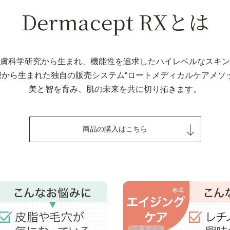
Dermacept RXとは
膚科学研究から生まれ、
機能性を追求したハイレベルなスキン
想から生まれた独自の販売システム
“ロートメディカルケアメソ
美と智を育み、
肌の未来を共に切り拓きます。
商品の購入はこちら
きずお休み期間が必要な商品です。ご購入数、前回