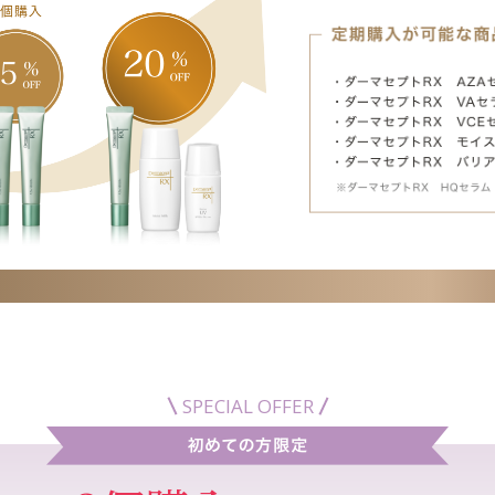
年末年始を除く)
SPECIAL OFFER