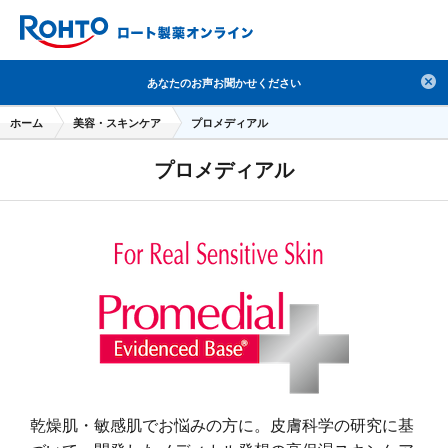
検索
あなたのお声お聞かせください
人気のキーワードで検索
ホーム
美容・スキンケア
プロメディアル
目薬
ロートV5
日焼け止め
熱中症対策
プロメディアル
デオコ
セラミド
オバジ
ダーマセプトRX
アゼライン酸
ハイドロキノン
レチノール
冬虫夏草
セノビック
エピステーム
SKIO
メラノCC
ケアセラ
美容サプリメント
ヘリオホワイト
制汗剤
洗顔
数量限定
ブランドから探す
使用用途から探す
成分から探す
注目の商品 を見る
乾燥肌・敏感肌でお悩みの方に。皮膚科学の研究に基