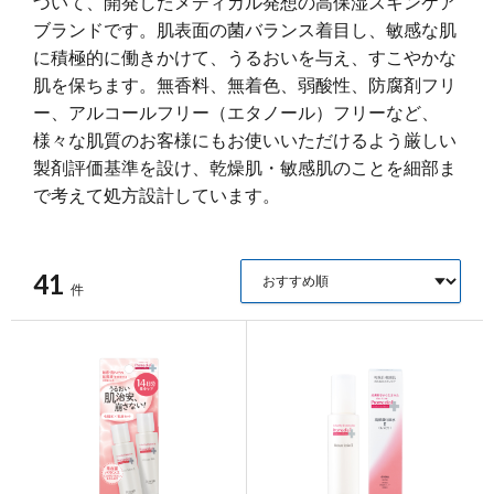
づいて、開発したメディカル発想の高保湿スキンケア
ポイント交換品 を見る
お問い合わせ
ブランドです。肌表面の菌バランス着目し、敏感な肌
に積極的に働きかけて、うるおいを与え、すこやかな
肌を保ちます。無香料、無着色、弱酸性、防腐剤フリ
ー、アルコールフリー（エタノール）フリーなど、
ログイン / 新規会員登録
様々な肌質のお客様にもお使いいただけるよう厳しい
製剤評価基準を設け、乾燥肌・敏感肌のことを細部ま
で考えて処方設計しています。
商品を探す
41
サプリメント・食品
お得にお買い物
件
∟ 美容サプリメント
おトクなロート定期便
読みもの
美容・スキンケア
ポイントを貯める
ジャーナル
ご案内
(美容情報・健康情報・読み物)
∟ スキンケア
スタッフのお気に入り
新着情報
個人情報の取り扱い