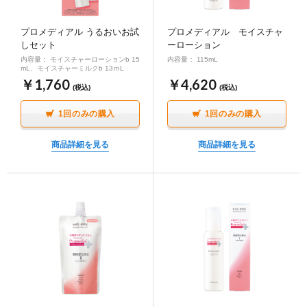
∟ メイク
ロート製薬の想い
お問い合わせ
医薬品の販売に関する表示
プロメディアル うるおいお試
プロメディアル モイスチャ
特定商取引に関する法律に基づく表記
しセット
ーローション
∟ 美容サプリメント
ご利用ガイド
内容量： モイスチャーローションb 15
内容量： 115mL
ご利用環境
mL、モイスチャーミルクb 13ｍL
医薬品・目薬
￥1,760
￥4,620
サイトマップ
(税込)
(税込)
1回のみの購入
1回のみの購入
その他
商品詳細を見る
商品詳細を見る
お悩み・用途から探す
ブランドから探す
キャンペーンから探す