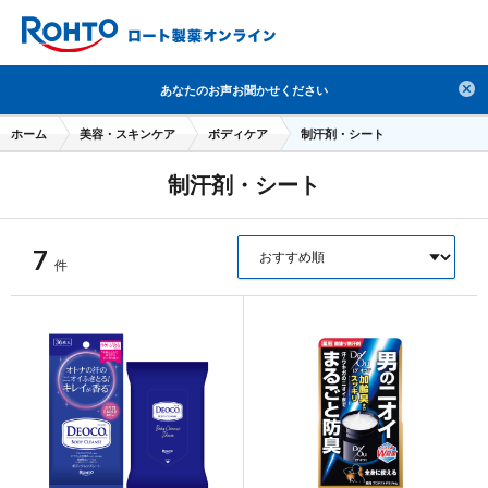
検索
あなたのお声お聞かせください
人気のキーワードで検索
ホーム
美容・スキンケア
ボディケア
制汗剤・シート
目薬
ロートV5
日焼け止め
熱中症対策
制汗剤・シート
デオコ
セラミド
オバジ
ダーマセプトRX
アゼライン酸
ハイドロキノン
レチノール
7
件
冬虫夏草
セノビック
エピステーム
SKIO
メラノCC
ケアセラ
美容サプリメント
ヘリオホワイト
制汗剤
洗顔
数量限定
ブランドから探す
使用用途から探す
成分から探す
注目の商品 を見る