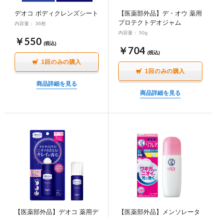
ポイント交換品 を見る
お問い合わせ
デオコ ボディクレンズシート
【医薬部外品】デ・オウ 薬用
プロテクトデオジャム
内容量： 36枚
内容量： 50g
￥550
(税込)
￥704
(税込)
ログイン / 新規会員登録
1回のみの購入
1回のみの購入
商品詳細を見る
商品詳細を見る
商品を探す
サプリメント・食品
お得にお買い物
∟ 美容サプリメント
おトクなロート定期便
読みもの
美容・スキンケア
ポイントを貯める
ジャーナル
ご案内
(美容情報・健康情報・読み物)
∟ スキンケア
スタッフのお気に入り
新着情報
個人情報の取り扱い
【医薬部外品】デオコ 薬用デ
【医薬部外品】メンソレータ