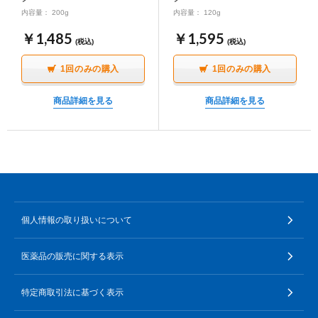
∟ メイク
ロート製薬の想い
お問い合わせ
内容量： 200g
内容量： 120g
医薬品の販売に関する表示
￥1,485
￥1,595
特定商取引に関する法律に基づく表記
(税込)
(税込)
∟ 美容サプリメント
ご利用ガイド
ご利用環境
1回のみの購入
1回のみの購入
医薬品・目薬
サイトマップ
商品詳細を見る
商品詳細を見る
その他
お悩み・用途から探す
ブランドから探す
個人情報の取り扱いについて
キャンペーンから探す
医薬品の販売に関する表示
特定商取引法に基づく表示