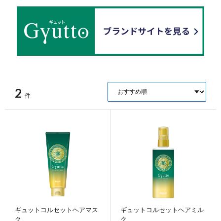
ポイント交換品 を見る
お問い合わせ
ログイン / 新規会員登録
2
件
商品を探す
サプリメント・食品
お得にお買い物
∟ 美容サプリメント
おトクなロート定期便
読みもの
美容・スキンケア
ポイントを貯める
ジャーナル
ご案内
(美容情報・健康情報・読み物)
∟ スキンケア
スタッフのお気に入り
新着情報
ギュットコルセットヘアマス
ギュットコルセットヘアミル
個人情報の取り扱い
ク
ク