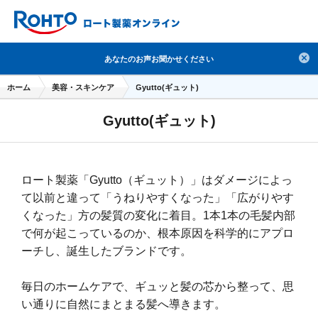
検索
あなたのお声お聞かせください
人気のキーワードで検索
ホーム
美容・スキンケア
Gyutto(ギュット)
目薬
ロートV5
日焼け止め
熱中症対策
Gyutto(ギュット)
デオコ
セラミド
オバジ
ダーマセプトRX
アゼライン酸
ハイドロキノン
レチノール
ロート製薬「Gyutto（ギュット）」はダメージによっ
冬虫夏草
セノビック
エピステーム
SKIO
て以前と違って「うねりやすくなった」「広がりやす
メラノCC
ケアセラ
美容サプリメント
くなった」方の髪質の変化に着目。1本1本の毛髪内部
ヘリオホワイト
制汗剤
洗顔
数量限定
で何が起こっているのか、根本原因を科学的にアプロ
ーチし、誕生したブランドです。
ブランドから探す
使用用途から探す
毎日のホームケアで、ギュッと髪の芯から整って、思
成分から探す
注目の商品 を見る
い通りに自然にまとまる髪へ導きます。