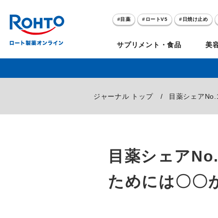
目薬
ロートV5
日焼け止め
アゼライン酸
ハイドロキノン
サプリメント・食品
美
メラノCC
ケアセラ
目
のお悩み
ジャーナル トップ
目薬シェアNo
セノビック
スキオ
リグロ
ロートV5
ダーマセプトRX
和漢箋シリーズ
ノ
糀
ア
プレゼントキャンペーン
クイズに答えてポイ
目薬シェアNo
クリアビジョン
アトレージュAD+
パンシロン
ザリポ
PRORY（プロリー）
メンソレータム
ヘ
ケ
目
ポイントが貯まる
期間限定
ためには〇〇
モリンガ
スキンアクア
水素水
サンプレイ
P
肌