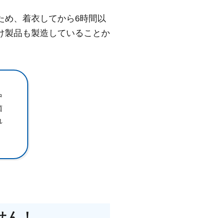
ため、着衣してから6時間以
け製品も製造していることか
中
菌
れ
せん！