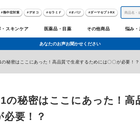
熱中症対策
デオコ
セラミド
オバジ
ダーマセプトRX
レチノール
冬虫夏草
セノビック
エピステーム
SKIO
容・スキンケア
医薬品・目薬
その他商品
悩み・
美容サプリメント
ヘリオホワイト
制汗剤
洗顔
数量限定
あなたのお声お聞かせください
肌
体
髪
のお悩み
のお悩み
の
.1の秘密はここにあった！高品質で生産するためには〇〇が必要！？
ビリンク
肌
ルガード
聖樹のチカラ
エピステーム
Vロートプレミアム
コンドロワン
オバジ
ハレス
1兆個のチカラ
ラッシュリッ
ドゥーテスト
ントGET！
ジャーナル
お試しセット特集
.1の秘密はここにあった！高
リオホワイト
アセラ
薬
セルアライブ
50の恵
医薬品その他
みかたつぶ
デオコ®
Demas茶
メラノCC
ロート定期便
クレジットカード払い切替手順
が必要！？
ropo（プロポ）
ラボ
余仁生（ユーヤンサン）
ブルーミオ
ハートフード
カラミー
ロートV5わん
オキシー