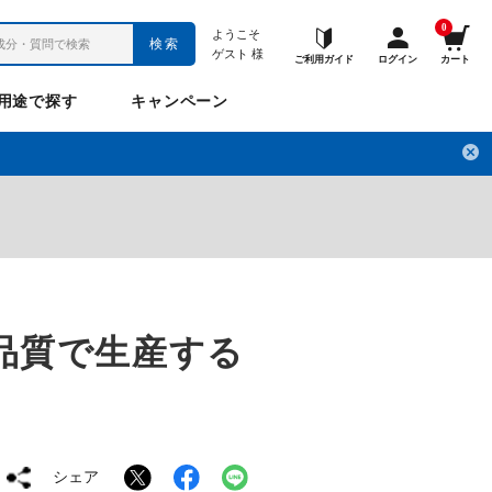
0
ようこそ
検索
ゲスト
様
ご利用ガイド
ログイン
カート
用途で探す
キャンペーン
ペット
お悩み
のお悩み
チ
フレックスパワー
プロメディアル
フレディ
LINE公式アカウント
品質で生産する
ナップル
ギュット
Anitto
デ・オウ
シェア