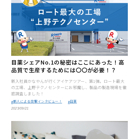
目薬シェアNo.1の秘密はここにあった！高
品質で生産するためには〇〇が必要！？
新入社員かなやんが行くアイケアツアー、第1弾。ロート最大
の工場、上野テクノセンターにお邪魔し、製品の製造現場を徹
底調査しました！
新人による突撃インタビュー！
目薬
2023/09/21