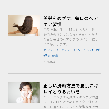
美髪をめざす。毎日のヘア
ケア習慣
年齢を重ねると、肌はもちろん「髪」
も悩みのひとつになってきませんか？
今回は毎日のヘアケアのポイントにつ
いて紹介します。
ヘアケア
シャンプー
トリートメント
髪
頭皮
美髪
2021/07/20
正しい洗顔方法で夏肌にキ
レイとうるおいを
クレンジングや洗顔はスキンケアの基
本です。日やけ止めやメイク、汗をき
れいに落とし、スッキリ清潔な肌で保