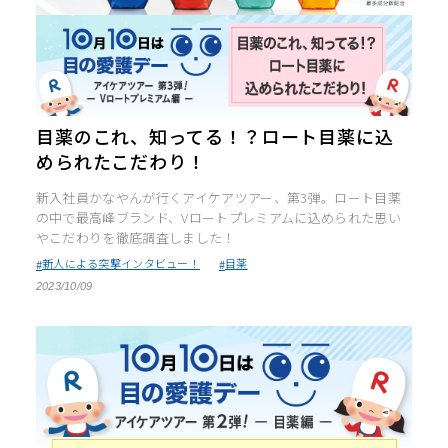
ポイント交換品 を見る
お問い合わせ
ログイン / 新規会員登録
目薬のこれ、知ってる！？ロート目薬に込
められたこだわり！
新入社員かなやんが行くアイケアツアー、第3弾。ロート目薬
商品を探す
の中で最高峰ブランド、Vロートプレミアムに込められた思い
やこだわりを徹底調査しました！
サプリメント・食品
お得にお買い物
新人による突撃インタビュー！
目薬
2023/10/09
∟ 美容サプリメント
おトクなロート定期便
読みもの
美容・スキンケア
ポイントを貯める
ジャーナル
ご案内
(美容情報・健康情報・読み物)
∟ スキンケア
スタッフのお気に入り
新着情報
個人情報の取り扱い