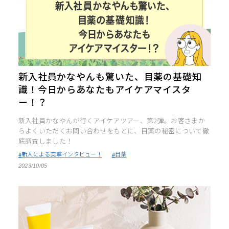
∟ メイク
ロート製薬の想い
お問い合わせ
医薬品の販売に関する表示
特定商取引に関する法律に基づく表記
∟ 美容サプリメント
ご利用ガイド
ご利用環境
医薬品・目薬
サイトマップ
新入社員かなやんも驚いた、目薬の基礎知
識！今日からあなたもアイケアマイスタ
その他
ー！？
お悩み・用途から探す
新入社員かなやんが行くアイケアツアー、第2弾。お客さまか
らよくいただくお問い合わせをもとに、目薬の秘密について徹
ブランドから探す
底調査しました！
新人による突撃インタビュー！
目薬
キャンペーンから探す
2023/10/05