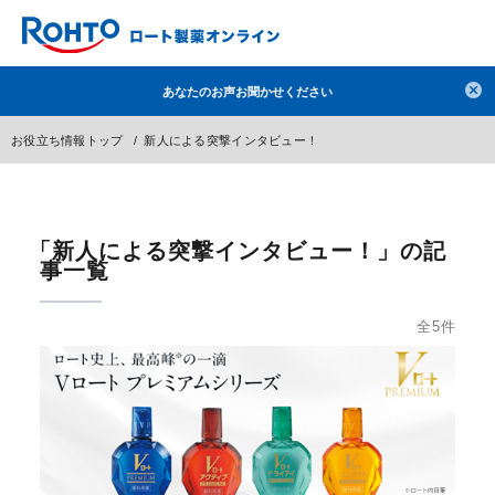
検索
あなたのお声お聞かせください
人気のキーワードで検索
お役立ち情報トップ
新人による突撃インタビュー！
目薬
ロートV5
日焼け止め
熱中症対策
デオコ
セラミド
オバジ
ダーマセプトRX
アゼライン酸
ハイドロキノン
レチノール
「新人による突撃インタビュー！」の記
事一覧
冬虫夏草
セノビック
エピステーム
SKIO
メラノCC
ケアセラ
美容サプリメント
全5件
ヘリオホワイト
制汗剤
洗顔
数量限定
ブランドから探す
使用用途から探す
成分から探す
注目の商品 を見る