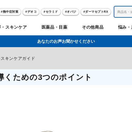
熱中症対策
デオコ
セラミド
オバジ
ダーマセプトRX
レチノール
冬虫夏草
セノビック
エピステーム
SKIO
容・スキンケア
医薬品・目薬
その他商品
悩み・
美容サプリメント
ヘリオホワイト
制汗剤
洗顔
数量限定
あなたのお声お聞かせください
肌
体
髪
のお悩み
のお悩み
の
のスキンケアガイド
ビリンク
肌
ルガード
聖樹のチカラ
エピステーム
Vロートプレミアム
コンドロワン
オバジ
ハレス
1兆個のチカラ
ラッシュリッ
ドゥーテスト
ントGET！
ジャーナル
お試しセット特集
導くための3つのポイント
リオホワイト
アセラ
薬
セルアライブ
50の恵
医薬品その他
みかたつぶ
デオコ®
Demas茶
メラノCC
ロート定期便
クレジットカード払い切替手順
ropo（プロポ）
ラボ
余仁生（ユーヤンサン）
ブルーミオ
ハートフード
カラミー
ロートV5わん
オキシー