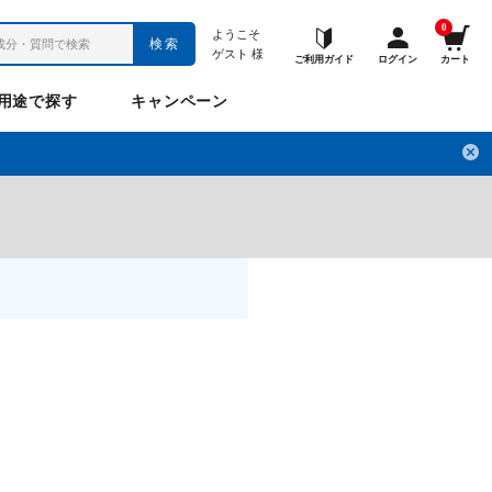
0
ようこそ
検索
ゲスト
様
ご利用ガイド
ログイン
カート
用途で探す
キャンペーン
ペット
お悩み
のお悩み
チ
フレックスパワー
プロメディアル
フレディ
LINE公式アカウント
ナップル
ギュット
Anitto
デ・オウ