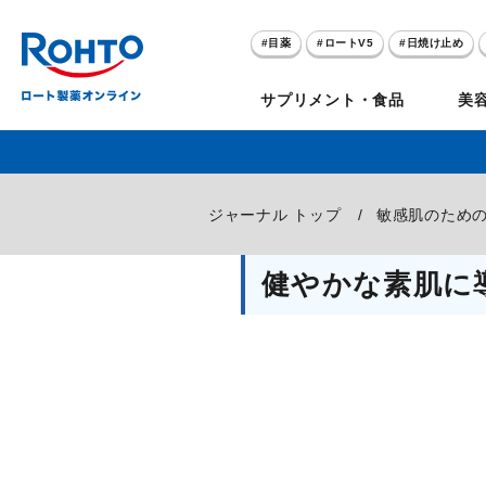
目薬
ロートV5
日焼け止め
アゼライン酸
ハイドロキノン
サプリメント・食品
美
メラノCC
ケアセラ
目
のお悩み
ジャーナル トップ
敏感肌のため
セノビック
スキオ
リグロ
ロートV5
ダーマセプトRX
和漢箋シリーズ
ノ
糀
ア
プレゼントキャンペーン
クイズに答えてポイ
健やかな素肌に
クリアビジョン
アトレージュAD+
パンシロン
ザリポ
PRORY（プロリー）
メンソレータム
ヘ
ケ
目
ポイントが貯まる
期間限定
モリンガ
スキンアクア
水素水
サンプレイ
P
肌