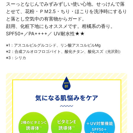
スーっとなじんでみずみずしい使い心地。せっけんで落
とせて、花粉・ＰＭ2.5・ちり・ほこりを洗浄時にするり
と落とし空気中の有害物からガード。
顔用、化粧下地にもオススメです。柑橘系の香り。
SPF50+／PA++++／ UV耐水性★★
※1：アスコルビルグルコシド、リン酸アスコルビルMg
※2：合成フルオロフロゴパイト、酸化チタン、酸化スズ（光沢剤）
※3：シリカ