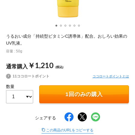
ポイント交換品 を見る
お問い合わせ
うるおい成分「持続型ビタミンC誘導体」配合。おしろい効果の
ログイン / 新規会員登録
UV乳液。
容量 : 50g
商品を探す
￥1,210
通常購入
(税込)
11ココロートポイント
ココロートポイントとは
サプリメント・食品
お得にお買い物
数量
∟ 美容サプリメント
おトクなロート定期便
1回のみの購入
読みもの
美容・スキンケア
ポイントを貯める
ジャーナル
ご案内
(美容情報・健康情報・読み物)
シェアする
∟ スキンケア
スタッフのお気に入り
新着情報
この商品のURLをコピーする
個人情報の取り扱い