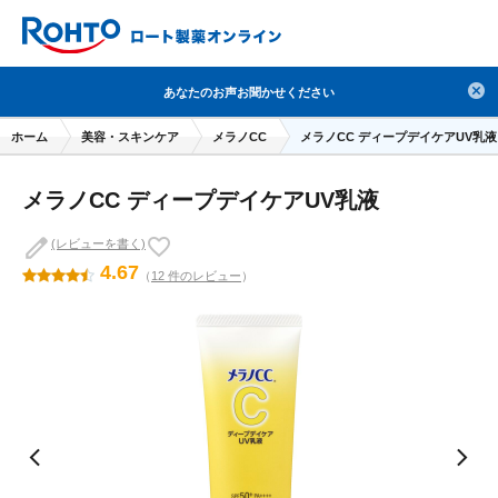
検索
あなたのお声お聞かせください
人気のキーワードで検索
ホーム
美容・スキンケア
メラノCC
メラノCC ディープデイケアUV乳液
目薬
ロートV5
日焼け止め
熱中症対策
メラノCC ディープデイケアUV乳液
デオコ
セラミド
オバジ
ダーマセプトRX
アゼライン酸
ハイドロキノン
レチノール
(レビューを書く)
4.67
（
12 件のレビュー
）
冬虫夏草
セノビック
エピステーム
SKIO
メラノCC
ケアセラ
美容サプリメント
ヘリオホワイト
制汗剤
洗顔
数量限定
ブランドから探す
使用用途から探す
成分から探す
注目の商品 を見る