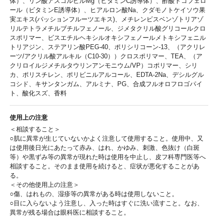
体）、リン酸アスコルビルMg（ビタミンC誘導体）、酢酸トコフェロ
ール（ビタミンE誘導体）、ヒアルロン酸Na、クダモノトケイソウ果
実エキス(パッションフルーツエキス)、メチレンビスベンゾトリアゾ
リルテトラメチルブチルフェノール、ジメタクリル酸グリコールクロ
スポリマー、ビスエチルヘキシルオキシフェノールメトキシフェニル
トリアジン、ステアリン酸PEG-40、ポリシリコーン‐13、（アクリレ
ーツ/アクリル酸アルキル（C10‐30））クロスポリマー、TEA、（ア
クリロイルジメチルタウリンアンモニウム/VP）コポリマー、シリ
カ、ポリスチレン、ポリビニルアルコール、EDTA‐2Na、デシルグル
コシド、キサンタンガム、アルミナ、PG、合成フルオロフロゴパイ
ト、酸化スズ、香料
使用上の注意
＜相談すること＞
○肌に異常が生じていないかよく注意して使用すること。使用中、又
は使用後日光にあたって赤み、はれ、かゆみ、刺激、色抜け（白斑
等）や黒ずみ等の異常が現れた時は使用を中止し、皮フ科専門医等へ
相談すること。そのまま使用を続けると、症状が悪化することがあ
る。
＜その他使用上の注意＞
○傷、はれもの、湿疹等の異常がある時は使用しないこと。
○目に入らないよう注意し、入った時はすぐに洗い流すこと。なお、
異常が残る場合は眼科医に相談すること。