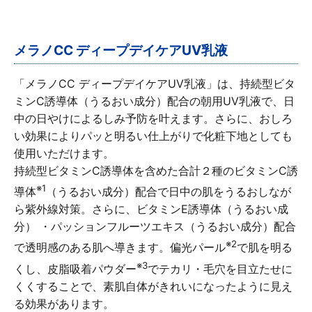
∟ メイク
ロート製薬の想い
お問い合わせ
医薬品の販売に関する表示
特定商取引に関する法律に基づく表記
∟ 美容サプリメント
ご利用ガイド
メラノCC ディープデイケアUV乳液
ご利用環境
「メラノCC ディープデイケアUV乳液」は、持続型ビタ
医薬品・目薬
サイトマップ
ミンC誘導体（うるおい成分）配合の朝用UV乳液で、日
中の日やけによるしみ予防を叶えます。さらに、おしろ
その他
い効果によりパッと明るい仕上がりで化粧下地としても
使用いただけます。
お悩み・用途から探す
持続型ビタミンC誘導体を含めた合計２種のビタミンC誘
※1
ブランドから探す
導体
（うるおい成分）配合で日中の肌をうるおしなが
ら紫外線対策。さらに、ビタミンE誘導体（うるおい成
キャンペーンから探す
分） ・パッションフルーツエキス（うるおい成分）配合
※2
で透明感のある肌へ導きます。偏光パール
で肌を明る
※3
くし、皮脂吸着パウダー
でテカリ・毛穴を目立たせに
くくすることで、素肌自体がきれいになったように見え
る効果があります。