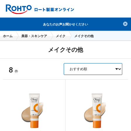
検索
あなたのお声お聞かせください
人気のキーワードで検索
ホーム
美容・スキンケア
メイク
メイクその他
目薬
ロートV5
日焼け止め
熱中症対策
メイクその他
デオコ
セラミド
オバジ
ダーマセプトRX
アゼライン酸
ハイドロキノン
レチノール
8
件
冬虫夏草
セノビック
エピステーム
SKIO
メラノCC
ケアセラ
美容サプリメント
ヘリオホワイト
制汗剤
洗顔
数量限定
ブランドから探す
使用用途から探す
成分から探す
注目の商品 を見る