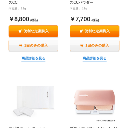
スCC
スCCパウダー
∟ メイク
ロート製薬の想い
お問い合わせ
医薬品の販売に関する表示
内容量： 32g
内容量： 13g
特定商取引に関する法律に基づく表記
￥8,800
￥7,700
∟ 美容サプリメント
ご利用ガイド
(税込)
(税込)
ご利用環境
便利な定期購入
便利な定期購入
医薬品・目薬
サイトマップ
1回のみの購入
1回のみの購入
その他
商品詳細を見る
商品詳細を見る
お悩み・用途から探す
ブランドから探す
キャンペーンから探す