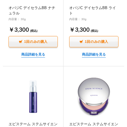
ポイント交換品 を見る
お問い合わせ
オバジC デイセラムBB ナチ
オバジC デイセラムBB ライ
ュラル
ト
内容量： 30g
内容量： 30g
￥3,300
￥3,300
(税込)
(税込)
ログイン / 新規会員登録
1回のみの購入
1回のみの購入
商品詳細を見る
商品詳細を見る
商品を探す
サプリメント・食品
お得にお買い物
∟ 美容サプリメント
おトクなロート定期便
読みもの
美容・スキンケア
ポイントを貯める
ジャーナル
ご案内
(美容情報・健康情報・読み物)
∟ スキンケア
スタッフのお気に入り
新着情報
個人情報の取り扱い
エピステーム ステムサイエン
エピステーム ステムサイエン