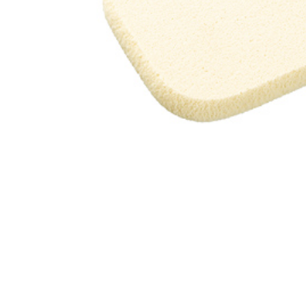
美容サプリメント
メンソレータム
サプリメント・食品その
スキンケア
メ
他