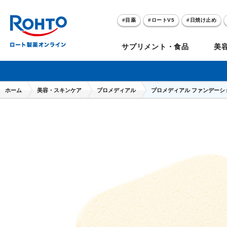
目薬
ロートV5
日焼け止め
アゼライン酸
ハイドロキノン
サプリメント・食品
美
メラノCC
ケアセラ
ホーム
美容・スキンケア
プロメディアル
プロメディアル ファンデーシ
目
のお悩み
セノビック
スキオ
リグロ
ロートV5
ダーマセプトRX
和漢箋シリーズ
ノ
糀
ア
プレゼントキャンペーン
クイズに答えてポイ
クリアビジョン
アトレージュAD+
パンシロン
ザリポ
PRORY（プロリー）
メンソレータム
ヘ
ケ
目
ポイントが貯まる
期間限定
モリンガ
スキンアクア
水素水
サンプレイ
P
肌