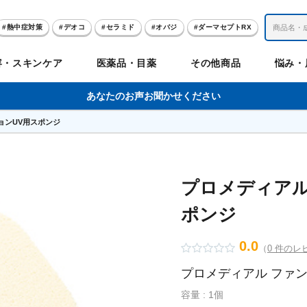
熱中症対策
デオコ
セラミド
オバジ
ダーマセプトRX
レチノール
冬虫夏草
セノビック
エピステーム
SKIO
容・スキンケア
医薬品・目薬
その他商品
悩み・
美容サプリメント
ヘリオホワイト
制汗剤
洗顔
数量限定
あなたのお声お聞かせください
ョンUV用スポンジ
肌
体
髪
のお悩み
のお悩み
の
ビリンク
肌
ルガード
聖樹のチカラ
エピステーム
Vロートプレミアム
コンドロワン
オバジ
ハレス
1兆個のチカラ
ラッシュリッ
ドゥーテスト
ントGET！
ジャーナル
お試しセット特集
プロメディアル
ポンジ
リオホワイト
アセラ
薬
セルアライブ
50の恵
医薬品その他
みかたつぶ
デオコ®
Demas茶
メラノCC
ロート定期便
クレジットカード払い切替手順
0.0
（
0 件のレ
プロメディアル ファ
ropo（プロポ）
ラボ
余仁生（ユーヤンサン）
ブルーミオ
ハートフード
カラミー
ロートV5わん
オキシー
容量 : 1個