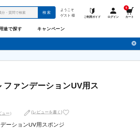
0
ようこそ
検索
ゲスト
様
ご利用ガイド
ログイン
カート
用途で探す
キャンペーン
ペット
お悩み
のお悩み
チ
フレックスパワー
プロメディアル
フレディ
LINE公式アカウント
 ファンデーションUV用ス
ナップル
ギュット
(レビューを書く)
ビュー
）
ンデーションUV用スポンジ
Anitto
デ・オウ