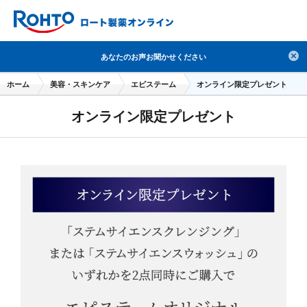
検索
あなたのお声お聞かせください
人気のキーワードで検索
ホーム
美容・スキンケア
エピステーム
オンライン限定プレゼント
目薬
ロートV5
日焼け止め
熱中症対策
オンライン限定プレゼント
デオコ
セラミド
オバジ
ダーマセプトRX
アゼライン酸
ハイドロキノン
レチノール
冬虫夏草
セノビック
エピステーム
SKIO
メラノCC
ケアセラ
美容サプリメント
ヘリオホワイト
制汗剤
洗顔
数量限定
ブランドから探す
使用用途から探す
成分から探す
注目の商品 を見る