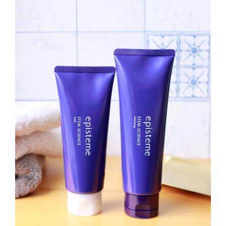
∟ メイク
ロート製薬の想い
お問い合わせ
医薬品の販売に関する表示
特定商取引に関する法律に基づく表記
∟ 美容サプリメント
ご利用ガイド
ご利用環境
医薬品・目薬
サイトマップ
その他
お悩み・用途から探す
ブランドから探す
キャンペーンから探す