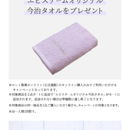
ポイント交換品 を見る
お問い合わせ
ログイン / 新規会員登録
商品を探す
サプリメント・食品
お得にお買い物
∟ 美容サプリメント
おトクなロート定期便
読みもの
美容・スキンケア
ポイントを貯める
ジャーナル
ご案内
(美容情報・健康情報・読み物)
∟ スキンケア
スタッフのお気に入り
新着情報
個人情報の取り扱い