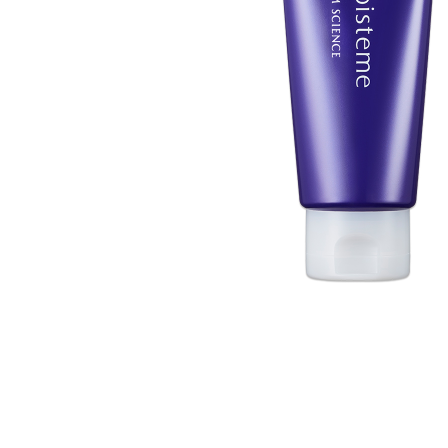
美容サプリメント
メンソレータム
サプリメント・食品その
スキンケア
メ
他