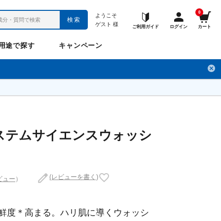
0
ようこそ
検索
ゲスト
様
ご利用ガイド
ログイン
カート
用途で探す
キャンペーン
ペット
お悩み
のお悩み
チ
フレックスパワー
プロメディアル
フレディ
LINE公式アカウント
ステムサイエンスウォッシ
ナップル
ギュット
(レビューを書く)
ビュー
）
鮮度＊高まる。ハリ肌に導くウォッシ
Anitto
デ・オウ