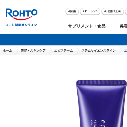
目薬
ロートV5
日焼け止め
アゼライン酸
ハイドロキノン
サプリメント・食品
美
メラノCC
ケアセラ
ホーム
美容・スキンケア
エピステーム
ステムサイエンスライン
目
のお悩み
セノビック
スキオ
リグロ
ロートV5
ダーマセプトRX
和漢箋シリーズ
ノ
糀
ア
プレゼントキャンペーン
クイズに答えてポイ
クリアビジョン
アトレージュAD+
パンシロン
ザリポ
PRORY（プロリー）
メンソレータム
ヘ
ケ
目
ポイントが貯まる
期間限定
モリンガ
スキンアクア
水素水
サンプレイ
P
肌