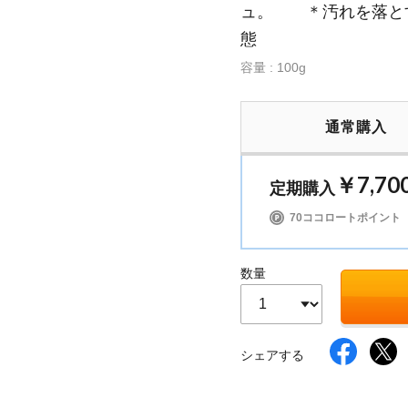
ュ。 ＊汚れを落と
態
容量 : 100g
イク
美容サプリメント
ヘアケア
ボディケア
通常購入
￥7,70
定期購入
70ココロートポイント
数量
シェアする