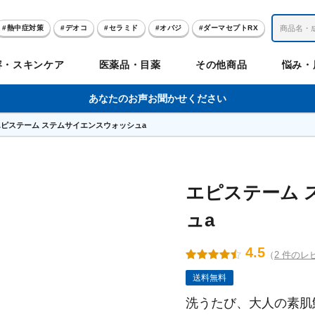
熱中症対策
デオコ
セラミド
オバジ
ダーマセプトRX
レチノール
冬虫夏草
セノビック
エピステーム
SKIO
容・スキンケア
医薬品・目薬
その他商品
悩み・
美容サプリメント
ヘリオホワイト
制汗剤
洗顔
数量限定
あなたのお声お聞かせください
エピステーム ステムサイエンスウォッシュa
肌
体
髪
のお悩み
のお悩み
の
ビリンク
肌
ルガード
聖樹のチカラ
エピステーム
Vロートプレミアム
コンドロワン
オバジ
ハレス
1兆個のチカラ
ラッシュリッ
ドゥーテスト
ントGET！
ジャーナル
お試しセット特集
エピステーム 
ュa
リオホワイト
アセラ
薬
セルアライブ
50の恵
医薬品その他
みかたつぶ
デオコ®
Demas茶
メラノCC
ロート定期便
クレジットカード払い切替手順
4.5
（
2 件のレ
送料無料
ropo（プロポ）
ラボ
余仁生（ユーヤンサン）
ブルーミオ
ハートフード
カラミー
洗うたび、大人の素肌
ロートV5わん
オキシー