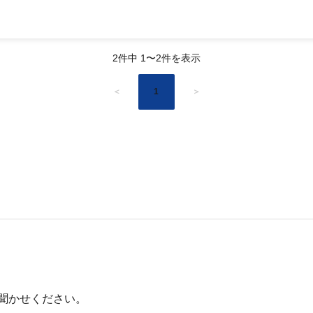
2件中 1〜2件を表示
＜
1
＞
聞かせください。