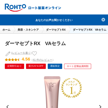
検索
あなたのお声お聞かせください
人気のキーワードで検索
ホーム
美容・スキンケア
ダーマセプトRX
ダーマセプトRX VAセラム
目薬
ロートV5
日焼け止め
熱中症対策
ダーマセプトRX VAセラム
デオコ
セラミド
オバジ
ダーマセプトRX
アゼライン酸
ハイドロキノン
レチノール
(レビューを書く)
4.56
（
41 件のレビュー
）
冬虫夏草
セノビック
エピステーム
SKIO
定期割引あり
最大20％OFF
通販限定
ロート定期会員特割
メラノCC
ケアセラ
美容サプリメント
ヘリオホワイト
制汗剤
洗顔
数量限定
ブランドから探す
使用用途から探す
成分から探す
注目の商品 を見る