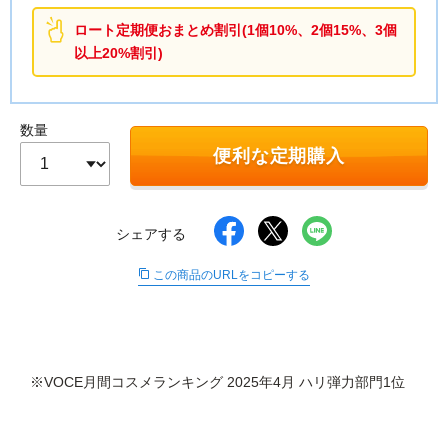
∟ メイク
ロート製薬の想い
お問い合わせ
医薬品の販売に関する表示
ロート定期便おまとめ割引(1個10%、2個15%、3個
以上20%割引)
特定商取引に関する法律に基づく表記
∟ 美容サプリメント
ご利用ガイド
ご利用環境
医薬品・目薬
サイトマップ
数量
便利な定期購入
その他
お悩み・用途から探す
シェアする
ブランドから探す
この商品のURLをコピーする
キャンペーンから探す
※VOCE月間コスメランキング 2025年4月 ハリ弾力部門1位