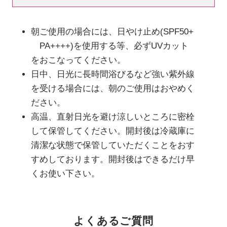
いいえ
朝ご使用の場合には、日やけ止め(SPF50+
はい【皮膚科専門医にご相談ください。】
PA++++)を使用する等、必ずUVカット
をおこなってください。
質問4
現在、医療機関でニキビの治療をうけている、
もしくは皮膚のお薬(ニキビ外用薬やステロイド
日中、日光に長時間浴びるなど強い紫外線
外用薬など)を処方されていますか？
を受ける場合には、朝のご使用はおやめく
ださい。
いいえ
はい【主治医にご相談ください】
高温、直射日光を避け涼しいところに密栓
して保管してください。開封後は冷蔵庫に
質問5
乾燥肌、もしくは敏感肌ですか？
清潔な状態で保管していただくことをおす
すめしております。開封後はできるだけ早
いいえ
くお使い下さい。
はい【使用方法をよく読んで、注意してご使用くださ
い。】
質問6
現在、エステサロンでのピーリングやホームピ
よくあるご質問
ーリング、医療機関でレーザー治療をしていま