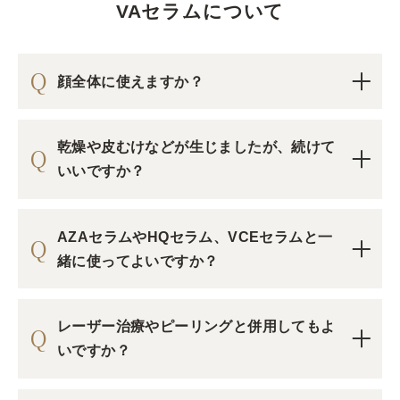
VAセラムについて
すか？
いいえ
顔全体に使えますか？
はい【ピーリング製品との併用やレーザー治療後の使
用はお控えください。】
乾燥や皮むけなどが生じましたが、続けて
質問7
下記の内容をご確認ください。
いいですか？
✔①レチノール使用中は、日中必ず日やけ止めをご使用
ください。
✔②初めてご使用になる時やお肌が敏感だと感じる時に
AZAセラムやHQセラム、VCEセラムと一
は、最初の2週間程度は週に2～3回、少量ずつ夜のみの
緒に使ってよいですか？
使用にとどめ、様子を見ながら徐々に使用回数や使用部
位を増やしていくことをおすすめします。
以上の内容を、ご理解いただけましたか？
レーザー治療やピーリングと併用してもよ
いですか？
はい
いいえ【ダーマセプトRX専用ご相談ダイヤル(0120-2