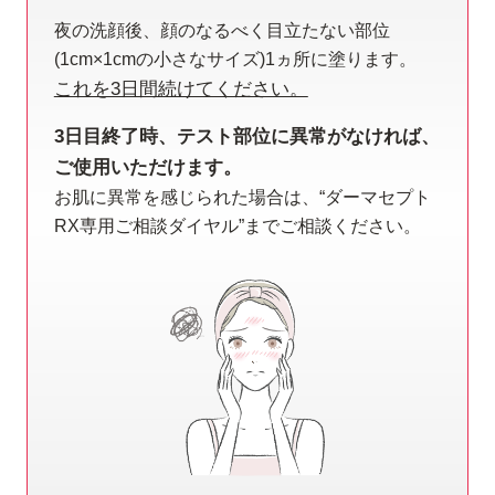
夜の洗顔後、顔のなるべく目立たない部位
ご使用者様の状態チェック
(1cm×1cmの小さなサイズ)1ヵ所に塗ります。
これを3日間続けてください。
質問1
妊娠中、授乳中、妊娠の可能性がありますか？
3日目終了時、テスト部位に異常がなければ、
いいえ
ご使用いただけます。
お肌に異常を感じられた場合は、“ダーマセプト
はい【妊娠中・授乳中はお控えください。】
RX専用ご相談ダイヤル”までご相談ください。
質問2
レチノール含有化粧品などで肌トラブルを起こ
したことはありますか？
いいえ
はい【ユーステストを実施いただきお肌に異常がない
ことを確認の上、ご使用ください。】
質問3
使用部位に異常(傷、はれもの、湿疹、赤み、か
ぶれなど)はありますか？