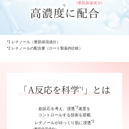
*1 レチノール（整肌保湿成分）
*2 レチノールの配合量（ロート製薬内比較）
「A反応を科学
」とは
*1
*2
副反応を考え、浸透
速度を
コントロールする技術を搭載
*2
レチノール
がゆっくり肌に浸透