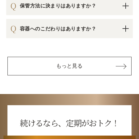
保管方法に決まりはありますか？
53-610)にご相談ください】
商品を買い物かごに入れる
容器へのこだわりはありますか？
キャンセル
もっと見る
ロート製薬オンライン 相談窓口
0120-733-610
続けるなら、定期がおトク！
[受付時間／月～金：10時～16時（土・日・祝、および夏季休業日と年末年始
を除く)]