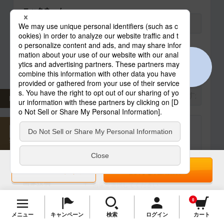
ニックネーム
必須
総合評価
必須
ログインする
※レビュー投稿の際はログインをお願いしております
タイトル
必須
FAQ
コメント
必須
TOP
※あと
文字以上入力してください。
10
プライバ
便利な定期購入
1回のみの購入
シーポリシー
はこちら。
画像投稿
画像を選択してください
0
※アップロード出来る画像サイズは最大10MBで
す。
メニュー
キャンペーン
検索
ログイン
カート
※アップロード出来る画像数は最大5個です。