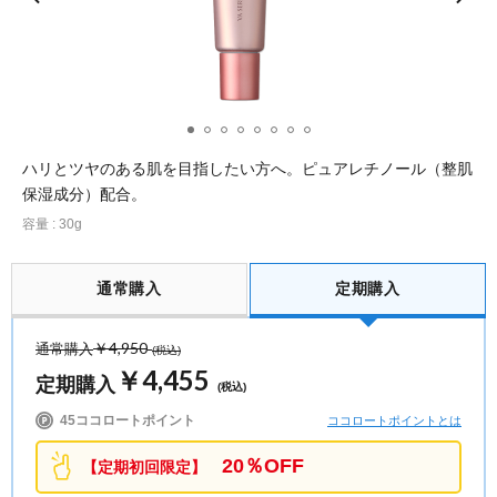
ポイント交換品 を見る
お問い合わせ
ログイン / 新規会員登録
ハリとツヤのある肌を目指したい方へ。ピュアレチノール（整肌
保湿成分）配合。
容量 : 30g
商品を探す
サプリメント・食品
通常購入
定期購入
お得にお買い物
∟ 美容サプリメント
おトクなロート定期便
読みもの
￥4,950
通常購入
(税込)
￥4,455
定期購入
(税込)
美容・スキンケア
ポイントを貯める
ジャーナル
ご案内
(美容情報・健康情報・読み物)
45ココロートポイント
ココロートポイントとは
∟ スキンケア
スタッフのお気に入り
新着情報
20％OFF
【定期初回限定】
個人情報の取り扱い