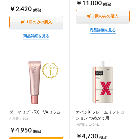
￥11,000
はい【ユーステストを実施いただきお肌に異常がない
(税込)
￥2,420
はい【皮膚科専門医にご相談ください】
ことを確認の上、ご使用ください。】
(税込)
1回のみの購入
1回のみの購入
質問3
使用部位に異常(傷、はれもの、湿疹、赤み、か
質問3
使用部位に異常(傷、はれもの、湿疹、赤み、か
商品詳細を見る
ぶれなど)はありますか？
ぶれなど)はありますか？
商品詳細を見る
いいえ
いいえ
はい【皮膚科専門医にご相談ください。】
はい【皮膚科専門医にご相談ください】
質問4
現在、医療機関でニキビの治療をうけている、
質問4
医療機関で皮膚のお薬(ニキビ外用薬やステロイ
もしくは皮膚のお薬(ニキビ外用薬やステロイド
ド外用薬など)を処方されていますか？
外用薬など)を処方されていますか？
いいえ
はい【主治医にご相談ください】
いいえ
はい【主治医にご相談ください】
ダーマセプトRX VAセラム
オバジX フレームリフトロー
質問5
乾燥肌、もしくは敏感肌ですか？
ション つめかえ用
内容量： 30g
質問5
乾燥肌、もしくは敏感肌ですか？
内容量： 140mL
￥4,950
(税込)
いいえ
￥4,730
いいえ
(税込)