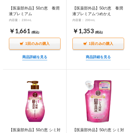
ポイント交換品 を見る
お問い合わせ
【医薬部外品】50の恵 養潤
【医薬部外品】50の恵 養潤
液プレミアム
液プレミアムつめかえ
内容量： 230ｍL
内容量： 200ｍL
￥1,661
￥1,353
(税込)
(税込)
ログイン / 新規会員登録
1回のみの購入
1回のみの購入
商品詳細を見る
商品詳細を見る
商品を探す
サプリメント・食品
お得にお買い物
∟ 美容サプリメント
おトクなロート定期便
読みもの
美容・スキンケア
ポイントを貯める
ジャーナル
ご案内
(美容情報・健康情報・読み物)
∟ スキンケア
スタッフのお気に入り
新着情報
※連続使用はできずお休み期間が必要な商品です。
個人情報の取り扱い
【医薬部外品】50の恵 シミ対
【医薬部外品】50の恵 シミ対
ご購入数、前回購入日によっては購入いただけない