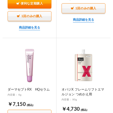
はい【使用方法をよく読んで、注意してご使用くださ
便利な定期購入
はい【使用方法をよく読んで、注意してご使用くださ
い。】
1回のみの購入
い。】
1回のみの購入
質問6
現在、医療機関で、シミに対して美容施術をう
商品詳細を見る
質問6
現在、エステサロンでのピーリングやホームピ
けていますか？
商品詳細を見る
ーリング、医療機関でレーザー治療をしていま
すか？
いいえ
はい【主治医にご相談ください】
いいえ
質問7
現在、エステサロンでのピーリングやホームピ
はい【ピーリング製品との併用やレーザー治療後の使
ーリングをしていますか？
用はお控えください。】
いいえ
質問7
下記の内容をご確認ください。
はい【使用方法をよく読んで、注意してご使用くださ
✔①レチノール使用中は、日中必ず日やけ止めをご使用
い。】
ください。
ダーマセプトRX HQセラム
オバジX フレームリフトエマ
ルジョン つめかえ用
質問8
下記の内容をご確認ください。
✔②初めてご使用になる時やお肌が敏感だと感じる時に
内容量： 6g
内容量： 90g
は、最初の2週間程度は週に2～3回、少量ずつ夜のみの
￥7,150
(税込)
✔①ハイドロキノンの継続使用は3ヵ月以内です。
使用にとどめ、様子を見ながら徐々に使用回数や使用部
￥4,730
(税込)
✔②3ヵ月後は、ハイドロキノンの使用は中止し、他の
位を増やしていくことをおすすめします。