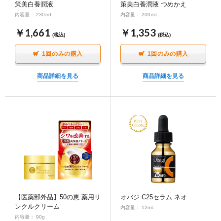
策美白養潤液
策美白養潤液 つめかえ
∟ メイク
ロート製薬の想い
お問い合わせ
医薬品の販売に関する表示
ことがあります。
内容量： 230ｍL
内容量： 200ｍL
※購入いただけない場合、メールにてご連絡いたし
特定商取引に関する法律に基づく表記
￥1,661
￥1,353
∟ 美容サプリメント
ご利用ガイド
(税込)
(税込)
ます。
「VAセラム」を安全にご使用いただくため購入前
ご利用環境
に確認が必要です。
1回のみの購入
1回のみの購入
医薬品・目薬
サイトマップ
ハイドロキノンは安全にご使用いただくため購入前
商品詳細を見る
商品詳細を見る
に確認が必要です。
ご使用者様の状態チェック
その他
ご使用者様の状態チェック
質問1
妊娠中、授乳中、妊娠の可能性がありますか？
お悩み・用途から探す
質問1
妊娠、もしくは授乳中ですか？
いいえ
ブランドから探す
はい【妊娠中・授乳中はお控えください。】
いいえ
はい【主治医にご相談ください】
キャンペーンから探す
質問2
レチノール含有化粧品などで肌トラブルを起こ
質問2
美白剤や毛染め剤などで肌トラブルを起こした
したことはありますか？
ことはありますか？
【医薬部外品】50の恵 薬用リ
オバジ C25セラム ネオ
ンクルクリーム
内容量： 12mL
いいえ
いいえ
内容量： 90g