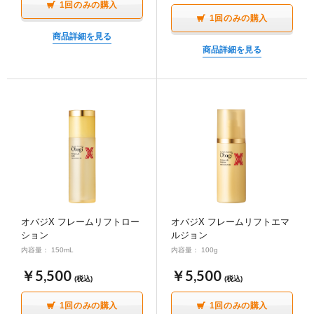
1回のみの購入
商品に切り替えてください。
1回のみの購入
以上の内容を、ご理解いただけましたか？
✔③ハイドロキノン使用中は、日中必ず日やけ止めをご
商品詳細を見る
使用ください。
商品詳細を見る
はい
以上の内容を、ご理解いただけましたか？
いいえ【ダーマセプトRX専用ご相談ダイヤル(0120-2
53-610)にご相談ください】
はい
いいえ【ダーマセプトRX専用ご相談ダイヤル(0120-2
53-610)にご相談ください】
商品を買い物かごに入れる
商品を買い物かごに入れる
キャンセル
オバジX フレームリフトロー
オバジX フレームリフトエマ
ション
ルジョン
キャンセル
内容量： 150mL
内容量： 100g
￥5,500
￥5,500
(税込)
(税込)
※ご相談事項がある方はご購入いただけません（購入ボタ
ンが押せません）。
1回のみの購入
1回のみの購入
ロート製薬オンライン 相談窓口