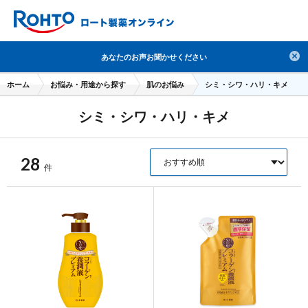
検索
あなたのお声お聞かせください
人気のキーワードで検索
ホーム
お悩み・用途から探す
肌のお悩み
シミ・シワ・ハリ・キメ
目薬
ロートV5
日焼け止め
熱中症対策
シミ・シワ・ハリ・キメ
デオコ
セラミド
オバジ
ダーマセプトRX
アゼライン酸
ハイドロキノン
レチノール
28
件
冬虫夏草
セノビック
エピステーム
SKIO
メラノCC
ケアセラ
美容サプリメント
ヘリオホワイト
制汗剤
洗顔
数量限定
ブランドから探す
使用用途から探す
成分から探す
注目の商品 を見る