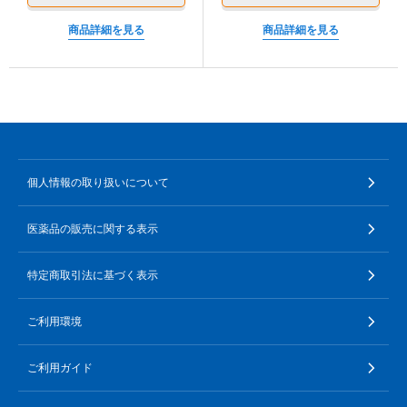
ご不明な点がございましたら、ダーマセプトRX専用ご相
0120-733-610
商品詳細を見る
商品詳細を見る
談ダイヤル（0120-253-610）にご相談ください。
[受付時間／月～金：10時～16時（土・日・祝、および夏季休業日と年末年始
を除く)]
ダーマセプトRX専用ご相談ダイヤル
0120-253-610
お問い合わせフォーム
個人情報の取り扱いについて
受付時間 9時～18時(年末年始を除く)
医薬品の販売に関する表示
お問い合わせフォーム
特定商取引法に基づく表示
ご利用環境
ご利用ガイド