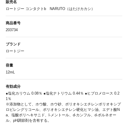
販売名
ロートジー コンタクトb NARUTO（はたけカカシ）
商品番号
203734
ブランド
ロートジー
容量
12mL
有効成分
●塩化カリウム 0.08％ ●塩化ナトリウム 0.44％ ●ヒプロメロース 0.2
1％
※添加物として、ホウ酸、ホウ砂、ポリオキシエチレンポリオキシプ
ロピレングリコール、ポリオキシエチレン硬化ヒマシ油、エデト酸N
a、塩酸ポリヘキサニド、l-メントール、d-カンフル、d-ボルネオー
ル、pH調節剤を含有する。