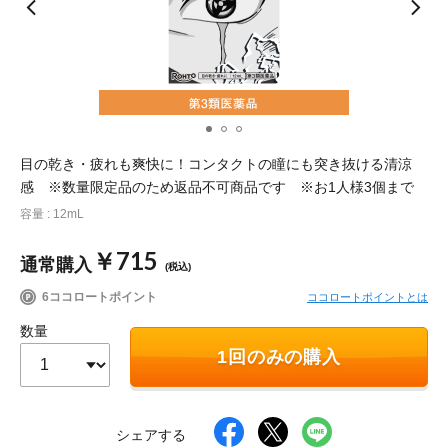
ポイント交換品 を見る
お問い合わせ
ログイン / 新規会員登録
目の乾き・疲れも爽快に！コンタクトの瞳にも突き抜ける清涼
感 ※数量限定品のため返品不可商品です ※お1人様3個まで
商品を探す
容量 : 12mL
￥715
サプリメント・食品
お得にお買い物
通常購入
(税込)
6ココロートポイント
ココロートポイントとは
∟ 美容サプリメント
おトクなロート定期便
読みもの
数量
1回のみの購入
美容・スキンケア
ポイントを貯める
ジャーナル
ご案内
(美容情報・健康情報・読み物)
∟ スキンケア
スタッフのお気に入り
新着情報
シェアする
個人情報の取り扱い