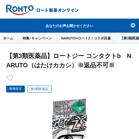
検索
あなたのお声お聞かせください
人気のキーワードで検索
ホーム
特集･キャンペーン
NARUTO×ロートZ！コラボ目薬
【第3類医薬
目薬
ロートV5
日焼け止め
熱中症対策
【第3類医薬品】ロートジー コンタクトb N
デオコ
セラミド
オバジ
ダーマセプトRX
ARUTO（はたけカカシ）※返品不可※
アゼライン酸
ハイドロキノン
レチノール
冬虫夏草
セノビック
エピステーム
SKIO
数量限定
メラノCC
第3類医薬品
ケアセラ
美容サプリメント
ヘリオホワイト
制汗剤
洗顔
数量限定
ブランドから探す
使用用途から探す
成分から探す
注目の商品 を見る