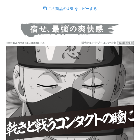
∟ メイク
ロート製薬の想い
お問い合わせ
医薬品の販売に関する表示
この商品のURLをコピーする
特定商取引に関する法律に基づく表記
∟ 美容サプリメント
ご利用ガイド
ご利用環境
医薬品・目薬
サイトマップ
その他
お悩み・用途から探す
ブランドから探す
キャンペーンから探す