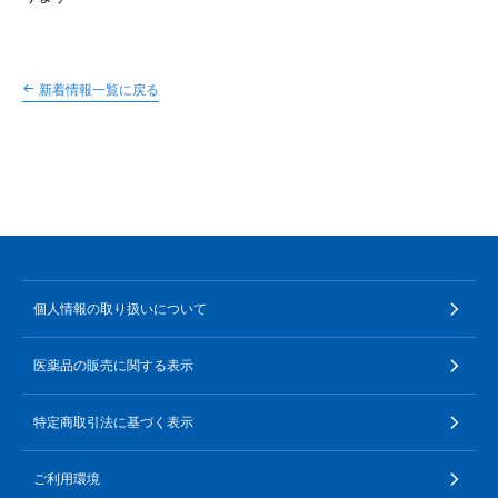
∟ メイク
ロート製薬の想い
お問い合わせ
医薬品の販売に関する表示
特定商取引に関する法律に基づく表記
∟ 美容サプリメント
ご利用ガイド
新着情報一覧に戻る
ご利用環境
医薬品・目薬
サイトマップ
その他
お悩み・用途から探す
ブランドから探す
個人情報の取り扱いについて
キャンペーンから探す
医薬品の販売に関する表示
特定商取引法に基づく表示
ご利用環境