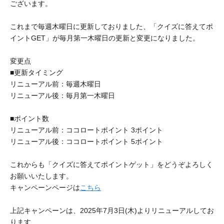
ポイント交換品 を見る
お問い合わせ
ございます。
これまで毎週木曜日に更新しておりました、「クイズに答えてポ
イントGET」が毎月第一木曜日の更新と変更になりました。
変更点
ログイン / 新規会員登録
■更新タイミング
リニューアル前：毎週木曜日
リニューアル後：毎月第一木曜日
商品を探す
■ポイント数
リニューアル前：ココロートポイント 3ポイント
サプリメント・食品
お得にお買い物
リニューアル後：ココロートポイント 5ポイント
∟ 美容サプリメント
おトクなロート定期便
読みもの
これからも「クイズに答えてポイントゲット」をどうぞよろしく
お願いいたします。
美容・スキンケア
ポイントを貯める
ジャーナル
ご案内
(美容情報・健康情報・読み物)
キャンペーンページは
こちら
∟ スキンケア
スタッフのお気に入り
新着情報
上記キャンペーンは、2025年7月3日(木)よりリニューアルしてお
個人情報の取り扱い
ります