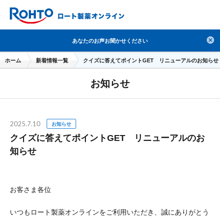
検索
あなたのお声お聞かせください
人気のキーワードで検索
ホーム
新着情報一覧
クイズに答えてポイントGET リニューアルのお知らせ
目薬
ロートV5
日焼け止め
熱中症対策
お知らせ
デオコ
セラミド
オバジ
ダーマセプトRX
アゼライン酸
ハイドロキノン
レチノール
2025.7.10
冬虫夏草
セノビック
エピステーム
SKIO
お知らせ
クイズに答えてポイントGET リニューアルのお
メラノCC
ケアセラ
美容サプリメント
知らせ
ヘリオホワイト
制汗剤
洗顔
数量限定
ブランドから探す
使用用途から探す
お客さま各位
成分から探す
注目の商品 を見る
いつもロート製薬オンラインをご利用いただき、誠にありがとう