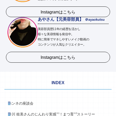
∟ メイク
ロート製薬の想い
お問い合わせ
医薬品の販売に関する表示
Instagramはこちら
特定商取引に関する法律に基づく表記
∟ 美容サプリメント
ご利用ガイド
あやさん【元美容部員】
＠ayaokutsu
ご利用環境
美容部員歴11年の経歴を活かし
医薬品・目薬
サイトマップ
様々な美容情報を発信中。
特に簡単でマネしやすいメイク動画の
その他
コンテンツが人気なクリエイター。
Instagramはこちら
お悩み・用途から探す
ブランドから探す
INDEX
キャンペーンから探す
ホンネの座談会
※1
※2
井川 枝美さんのじんわり実感
！まつ育
ストーリー