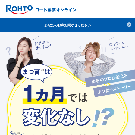
検索
あなたのお声お聞かせください
人気のキーワードで検索
目薬
ロートV5
日焼け止め
熱中症対策
デオコ
セラミド
オバジ
ダーマセプトRX
アゼライン酸
ハイドロキノン
レチノール
冬虫夏草
セノビック
エピステーム
SKIO
メラノCC
ケアセラ
美容サプリメント
ヘリオホワイト
制汗剤
洗顔
数量限定
ブランドから探す
使用用途から探す
成分から探す
注目の商品 を見る