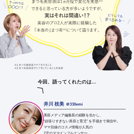
ポイント交換品 を見る
お問い合わせ
ログイン / 新規会員登録
商品を探す
サプリメント・食品
お得にお買い物
今回、語ってくれたのは…
∟ 美容サプリメント
おトクなロート定期便
読みもの
井川 枝美
＠330emi
美容・スキンケア
ポイントを貯める
ジャーナル
ご案内
(美容情報・健康情報・読み物)
美容メディア編集長の経験を生かし、
“頑張りすぎない美容と育児” を手描きで発信中。
∟ スキンケア
スタッフのお気に入り
新着情報
ママ目線のコスメ情報が人気の
個人情報の取り扱い
2児のママインフルエンサー。