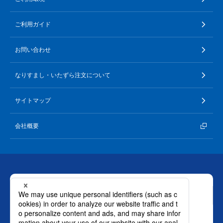
∟ メイク
ロート製薬の想い
お問い合わせ
医薬品の販売に関する表示
ご利用ガイド
特定商取引に関する法律に基づく表記
∟ 美容サプリメント
ご利用ガイド
ご利用環境
お問い合わせ
医薬品・目薬
サイトマップ
なりすまし・いたずら注文について
その他
サイトマップ
お悩み・用途から探す
会社概要
ブランドから探す
キャンペーンから探す
お問い合わせ
ロート製薬株式会社 通販事業部