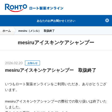
検索
あなたのお声お聞かせください
人気のキーワードで検索
ホーム
mesiru（メシル） 取扱終了
目薬
ロートV5
日焼け止め
熱中症対策
mesiruアイスキンケアシャンプー
デオコ
セラミド
オバジ
ダーマセプトRX
アゼライン酸
ハイドロキノン
レチノール
2026.02.20
冬虫夏草
セノビック
エピステーム
SKIO
お知らせ
mesiruアイスキンケアシャンプー 取扱終了
メラノCC
ケアセラ
美容サプリメント
ヘリオホワイト
制汗剤
洗顔
数量限定
いつもロート製薬オンラインをご利用いただき、ありがとうござ
います。
ブランドから探す
使用用途から探す
mesiruアイスキンケアシャンプーの弊社での取り扱いは終了いた
成分から探す
注目の商品 を見る
しました。