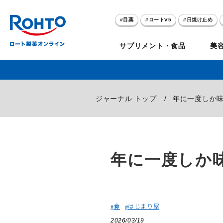
目薬
ロートV5
日焼け止め
アゼライン酸
ハイドロキノン
サプリメント・食品
美
メラノCC
ケアセラ
目
のお悩み
ジャーナル トップ
年に一度しか
セノビック
スキオ
リグロ
ロートV5
ダーマセプトRX
和漢箋シリーズ
ノ
糀
ア
プレゼントキャンペーン
クイズに答えてポイ
年に一度しか
クリアビジョン
アトレージュAD+
パンシロン
ザリポ
PRORY（プロリー）
メンソレータム
ヘ
ケ
目
ポイントが貯まる
期間限定
食
はじまり屋
モリンガ
スキンアクア
水素水
サンプレイ
P
肌
2026/03/19