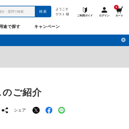
0
ようこそ
検索
ゲスト
様
ご利用ガイド
ログイン
カート
用途で探す
キャンペーン
ペット
お悩み
のお悩み
チ
フレックスパワー
プロメディアル
フレディ
LINE公式アカウント
スのご紹介
ナップル
ギュット
シェア
Anitto
デ・オウ