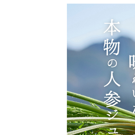
美容サプリメント
メンソレータム
サプリメント・食品その
スキンケア
メ
他