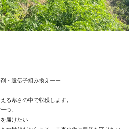
草剤・遺伝子組み換えーー
凍える寒さの中で収穫します。
だ一つ。
のを届けたい」