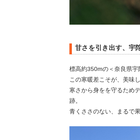
甘さを引き出す、宇
標高約350mの＜奈良県
この寒暖差こそが、美味
寒さから身をを守るため
跡。
青くささのない、まるで