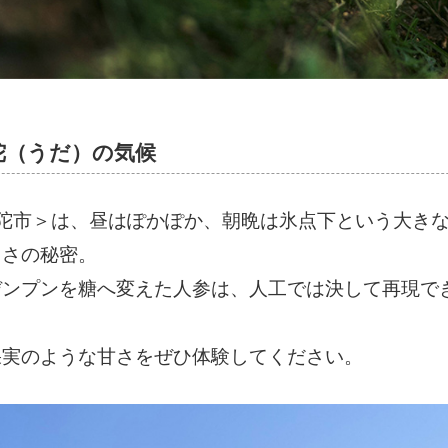
陀（うだ）の気候
宇陀市＞は、昼はぽかぽか、朝晩は氷点下という大き
しさの秘密。
デンプンを糖へ変えた人参は、人工では決して再現で
果実のような甘さをぜひ体験してください。