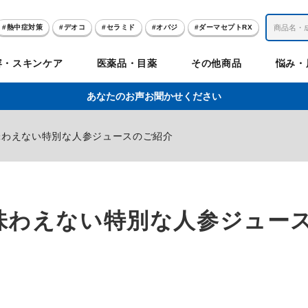
熱中症対策
デオコ
セラミド
オバジ
ダーマセプトRX
レチノール
冬虫夏草
セノビック
エピステーム
SKIO
容・スキンケア
医薬品・目薬
その他商品
悩み・
美容サプリメント
ヘリオホワイト
制汗剤
洗顔
数量限定
あなたのお声お聞かせください
肌
体
髪
のお悩み
のお悩み
の
味わえない特別な人参ジュースのご紹介
ビリンク
肌
ルガード
聖樹のチカラ
エピステーム
Vロートプレミアム
コンドロワン
オバジ
ハレス
1兆個のチカラ
ラッシュリッ
ドゥーテスト
ントGET！
ジャーナル
お試しセット特集
味わえない特別な人参ジュー
リオホワイト
アセラ
薬
セルアライブ
50の恵
医薬品その他
みかたつぶ
デオコ®
Demas茶
メラノCC
ロート定期便
クレジットカード払い切替手順
ropo（プロポ）
ラボ
余仁生（ユーヤンサン）
ブルーミオ
ハートフード
カラミー
ロートV5わん
オキシー