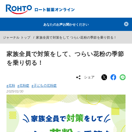
検索
あなたのお声お聞かせください
人気のキーワードで検索
ジャーナル トップ
家族全員で対策をして つらい花粉の季節を乗り切る！
目薬
ロートV5
日焼け止め
熱中症対策
家族全員で対策をして、つらい花粉の季節
デオコ
セラミド
オバジ
ダーマセプトRX
を乗り切る！
アゼライン酸
ハイドロキノン
レチノール
冬虫夏草
セノビック
エピステーム
SKIO
シェア
花粉
メラノCC
花粉症
子どもの花粉症
ケアセラ
美容サプリメント
2025/01/30
ヘリオホワイト
制汗剤
洗顔
数量限定
ブランドから探す
使用用途から探す
成分から探す
注目の商品 を見る