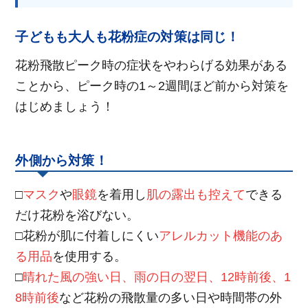
子どもも大人も花粉症の対策は同じ！
花粉飛散ピーク時の症状をやわらげる効果がある
ことから、ピーク時の1～2週間ほど前から対策を
はじめましょう！
外側から対策！
□
マスク
や
眼鏡
を着用し
肌の露出も控えて
できる
だけ花粉を浴びない。
□花粉が肌に付着しにくい
アレルカット機能のあ
る用品
を使用する。
□
晴れた風の強い日、雨の日の翌日、12時前後、1
8時前後
など花粉の飛散量の多い日や時間帯の外