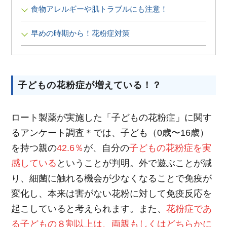
∟ メイク
ロート製薬の想い
お問い合わせ
食物アレルギーや肌トラブルにも注意！
医薬品の販売に関する表示
特定商取引に関する法律に基づく表記
早めの時期から！花粉症対策
∟ 美容サプリメント
ご利用ガイド
ご利用環境
医薬品・目薬
サイトマップ
子どもの花粉症が増えている！？
その他
お悩み・用途から探す
ロート製薬が実施した「子どもの花粉症」に関す
るアンケート調査＊では、子ども（0歳〜16歳）
ブランドから探す
を持つ親の
42.6％
が、自分の
子どもの花粉症を実
感している
ということが判明。外で遊ぶことが減
キャンペーンから探す
り、細菌に触れる機会が少なくなることで免疫が
変化し、本来は害がない花粉に対して免疫反応を
起こしていると考えられます。また、
花粉症であ
る子どもの８割以上は、両親もしくはどちらかに