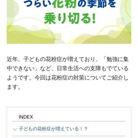
ポイント交換品 を見る
お問い合わせ
ログイン / 新規会員登録
近年、子どもの花粉症が増えており、「勉強に集
商品を探す
中できない」など、日常生活への支障もでている
ようです。今回は花粉症の対策についてご紹介し
サプリメント・食品
お得にお買い物
ます。
∟ 美容サプリメント
おトクなロート定期便
読みもの
美容・スキンケア
ポイントを貯める
ジャーナル
ご案内
(美容情報・健康情報・読み物)
INDEX
∟ スキンケア
スタッフのお気に入り
新着情報
子どもの花粉症が増えている！？
個人情報の取り扱い