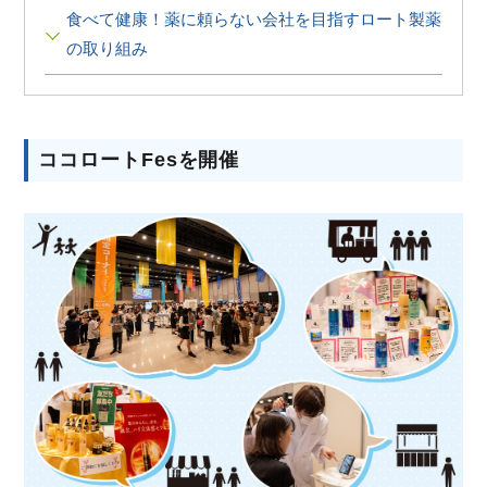
∟ メイク
ロート製薬の想い
お問い合わせ
食べて健康！薬に頼らない会社を目指すロート製薬
医薬品の販売に関する表示
の取り組み
特定商取引に関する法律に基づく表記
∟ 美容サプリメント
ご利用ガイド
ご利用環境
医薬品・目薬
サイトマップ
ココロートFesを開催
その他
お悩み・用途から探す
ブランドから探す
キャンペーンから探す