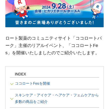
ポイント交換品 を見る
お問い合わせ
ログイン / 新規会員登録
ロート製薬のコミュニティサイト「ココロートパ
ーク」主催のリアルイベント、「ココロートFe
商品を探す
s」を開催いたしましたのでご紹介いたします。
サプリメント・食品
お得にお買い物
INDEX
∟ 美容サプリメント
おトクなロート定期便
読みもの
ココロートFesを開催
美容・スキンケア
ポイントを貯める
ジャーナル
ご案内
(美容情報・健康情報・読み物)
スキンケア・アイケア・ヘアケア・フェムケアから
∟ スキンケア
スタッフのお気に入り
新着情報
多数の商品をご紹介
個人情報の取り扱い