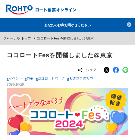
検索
あなたのお声お聞かせください
人気のキーワードで検索
ジャーナル トップ
ココロートFesを開催しました@東京
目薬
ロートV5
日焼け止め
熱中症対策
ココロートFesを開催しました@東京
デオコ
セラミド
オバジ
ダーマセプトRX
アゼライン酸
ハイドロキノン
レチノール
シェア
冬虫夏草
セノビック
エピステーム
SKIO
イベント
東京
ココロートパーク
お客さまのお声
2024/10/28
メラノCC
ケアセラ
美容サプリメント
ヘリオホワイト
制汗剤
洗顔
数量限定
ブランドから探す
使用用途から探す
成分から探す
注目の商品 を見る