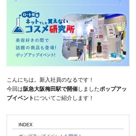
ポイント交換品 を見る
お問い合わせ
ログイン / 新規会員登録
商品を探す
サプリメント・食品
お得にお買い物
こんにちは。新入社員のなるです！
今回は
阪急大阪梅田駅で開催
しました
ポップアッ
∟ 美容サプリメント
おトクなロート定期便
読みもの
プイベント
についてご紹介します！
美容・スキンケア
ポイントを貯める
ジャーナル
ご案内
(美容情報・健康情報・読み物)
INDEX
∟ スキンケア
スタッフのお気に入り
新着情報
個人情報の取り扱い