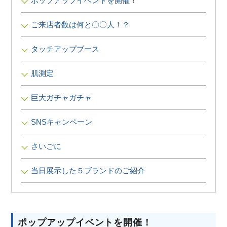
ポップアップイベントを開催！
∟ メイク
ロート製薬の想い
お問い合わせ
医薬品の販売に関する表示
ご来店者数は何と〇〇人！？
特定商取引に関する法律に基づく表記
∟ 美容サプリメント
ご利用ガイド
ご利用環境
タッチアップブース
医薬品・目薬
サイトマップ
肌測定
その他
巨大ガチャガチャ
お悩み・用途から探す
SNSキャンペーン
ブランドから探す
さいごに
キャンペーンから探す
当日展示した５ブランドのご紹介
ポップアップイベントを開催！