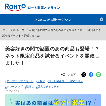
検索
あなたのお声お聞かせください
人気のキーワードで検索
ジャーナル トップ
美容好きの間で話題のあの商品も登場！？ネット限定商品を
目薬
ロートV5
日焼け止め
熱中症対策
試せるイベントを開催しました！
デオコ
セラミド
オバジ
ダーマセプトRX
美容好きの間で話題のあの商品も登場！？
アゼライン酸
ハイドロキノン
レチノール
ネット限定商品を試せるイベントを開催し
冬虫夏草
セノビック
エピステーム
SKIO
ました！
メラノCC
ケアセラ
美容サプリメント
シェア
ヘリオホワイト
制汗剤
洗顔
数量限定
ポップアップイベント
大盛況
ロート製薬ネット限定コスメ
タッチアップ
肌測定
巨大ガチャガチャ
ブランドから探す
使用用途から探す
2023/11/09
成分から探す
注目の商品 を見る