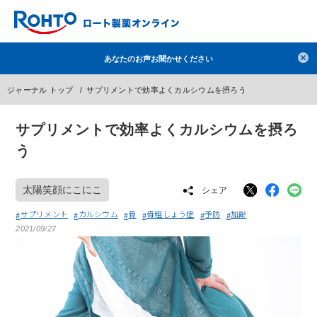
検索
あなたのお声お聞かせください
人気のキーワードで検索
ジャーナル トップ
サプリメントで効率よくカルシウムを摂ろう
目薬
ロートV5
日焼け止め
熱中症対策
サプリメントで効率よくカルシウムを摂ろ
デオコ
セラミド
オバジ
ダーマセプトRX
う
アゼライン酸
ハイドロキノン
レチノール
冬虫夏草
セノビック
エピステーム
SKIO
太陽笑顔にこにこ
シェア
メラノCC
ケアセラ
美容サプリメント
サプリメント
カルシウム
骨
骨粗しょう症
予防
加齢
2021/09/27
ヘリオホワイト
制汗剤
洗顔
数量限定
ブランドから探す
使用用途から探す
成分から探す
注目の商品 を見る