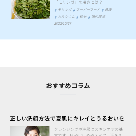
「モリンガ」の凄さとは？
モリンガ
スーパーフード
健康
カルシウム
鉄分
腸内環境
2022/10/27
おすすめコラム
正しい洗顔方法で夏肌にキレイとうるおいを
クレンジングや洗顔はスキンケアの基
本です。日やけ止めやメイク、汗をき