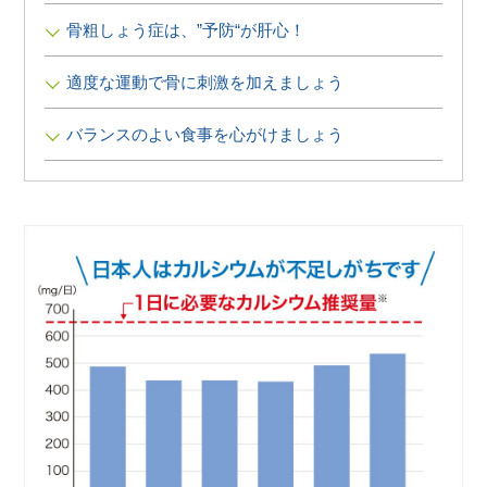
∟ メイク
ロート製薬の想い
お問い合わせ
医薬品の販売に関する表示
骨粗しょう症は、”予防“が肝心！
特定商取引に関する法律に基づく表記
∟ 美容サプリメント
ご利用ガイド
適度な運動で骨に刺激を加えましょう
ご利用環境
医薬品・目薬
バランスのよい食事を心がけましょう
サイトマップ
その他
お悩み・用途から探す
ブランドから探す
キャンペーンから探す