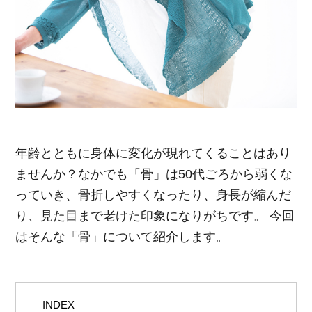
ポイント交換品 を見る
お問い合わせ
ログイン / 新規会員登録
商品を探す
年齢とともに身体に変化が現れてくることはあり
ませんか？なかでも「骨」は50代ごろから弱くな
サプリメント・食品
お得にお買い物
っていき、骨折しやすくなったり、身長が縮んだ
り、見た目まで老けた印象になりがちです。 今回
∟ 美容サプリメント
おトクなロート定期便
読みもの
はそんな「骨」について紹介します。
美容・スキンケア
ポイントを貯める
ジャーナル
ご案内
(美容情報・健康情報・読み物)
∟ スキンケア
スタッフのお気に入り
新着情報
個人情報の取り扱い
INDEX