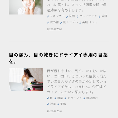
れいに落とし、スッキリ清潔な肌で保
湿効果を高めましょう。
スキンケア
洗顔
クレンジング
美肌
紫外線
肌トラブル
美肌コラム
2021/07/20
目の痛み、目の乾きにドライアイ専用の目薬
を。
目が疲れやすい、乾く、かすむ、かゆ
い、ゴロゴロするといった症状に悩ん
でいませんか？涙の量が不足している
ドライアイかもしれません。今回はド
ライアイについて紹介します。
目
目薬
ドライアイ
目の疲れ
対策
予防
2021/07/20