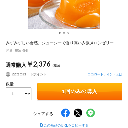
ポイント交換品 を見る
お問い合わせ
ログイン / 新規会員登録
みずみずしい食感、ジューシーで香り高い夕張メロンゼリー
容量 : 90g×8個
商品を探す
￥2,376
通常購入
(税込)
サプリメント・食品
お得にお買い物
22ココロートポイント
ココロートポイントとは
数量
∟ 美容サプリメント
おトクなロート定期便
読みもの
1回のみの購入
美容・スキンケア
ポイントを貯める
ジャーナル
ご案内
(美容情報・健康情報・読み物)
シェアする
∟ スキンケア
スタッフのお気に入り
新着情報
個人情報の取り扱い
この商品のURLをコピーする