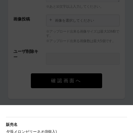
※あと
文字以上入力してください。
10
画像投稿
画像を選択してください
※アップロード出来る画像サイズは最大10MBで
す。
※アップロード出来る画像数は最大5個です。
ユーザ削除キ
ー
確認画面へ
販売名
夕張メロンゼリーネオ(8個入)