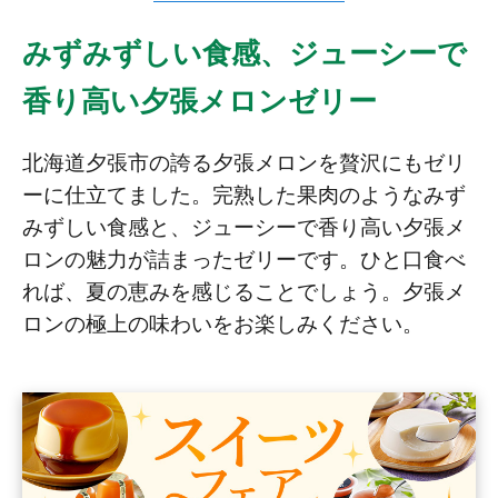
∟ メイク
ロート製薬の想い
お問い合わせ
医薬品の販売に関する表示
みずみずしい食感、ジューシーで
特定商取引に関する法律に基づく表記
∟ 美容サプリメント
ご利用ガイド
香り高い夕張メロンゼリー
ご利用環境
医薬品・目薬
サイトマップ
北海道夕張市の誇る夕張メロンを贅沢にもゼリ
その他
ーに仕立てました。完熟した果肉のようなみず
みずしい食感と、ジューシーで香り高い夕張メ
お悩み・用途から探す
ロンの魅力が詰まったゼリーです。ひと口食べ
れば、夏の恵みを感じることでしょう。夕張メ
ブランドから探す
ロンの極上の味わいをお楽しみください。
キャンペーンから探す