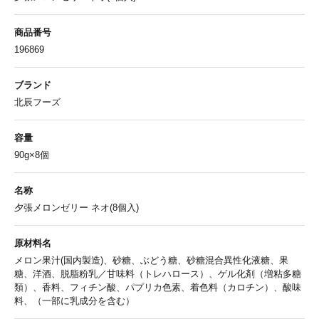
商品番号
196869
ブランド
北辰フーズ
容量
90g×8個
名称
夕張メロンゼリー ネオ(8個入)
原材料名
メロン果汁(国内製造)、砂糖、ぶどう糖、砂糖混合異性化液糖、果
糖、洋酒、脱脂粉乳／甘味料（トレハロース）、ゲル化剤（増粘多糖
類）、香料、フィチン酸、パプリカ色素、着色料（カロチン）、酸味
料、（一部に乳成分を含む）