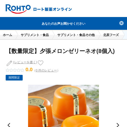
検索
あなたのお声お聞かせください
人気のキーワードで検索
ホーム
サプリメント・食品
サプリメント・食品その他
北辰フーズ
目薬
ロートV5
日焼け止め
熱中症対策
【数量限定】夕張メロンゼリーネオ(8個入)
デオコ
セラミド
オバジ
ダーマセプトRX
アゼライン酸
ハイドロキノン
レチノール
(レビューを書く)
0.0
（
0 件のレビュー
）
冬虫夏草
セノビック
エピステーム
SKIO
期間限定
メラノCC
ケアセラ
美容サプリメント
ヘリオホワイト
制汗剤
洗顔
数量限定
ブランドから探す
使用用途から探す
成分から探す
注目の商品 を見る