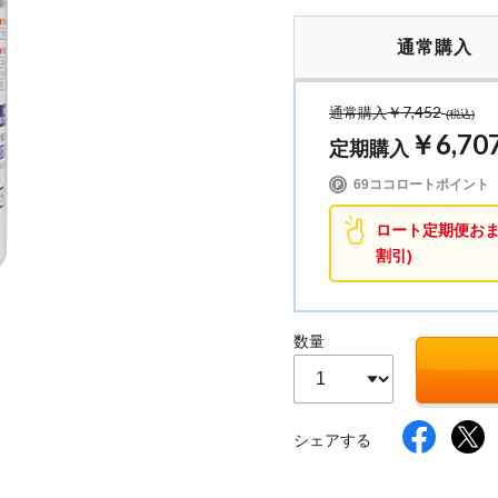
通常購入
イク
美容サプリメント
ヘアケア
ボディケア
￥7,452
通常購入
(税込)
￥6,70
定期購入
69ココロートポイント
ロート定期便おまと
割引)
数量
シェアする