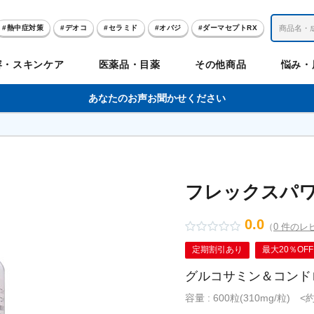
熱中症対策
デオコ
セラミド
オバジ
ダーマセプトRX
レチノール
冬虫夏草
セノビック
エピステーム
SKIO
容・スキンケア
医薬品・目薬
その他商品
悩み・
美容サプリメント
ヘリオホワイト
制汗剤
洗顔
数量限定
あなたのお声お聞かせください
肌
体
髪
のお悩み
のお悩み
の
ビリンク
肌
ルガード
聖樹のチカラ
エピステーム
Vロートプレミアム
コンドロワン
オバジ
ハレス
1兆個のチカラ
ラッシュリッ
ドゥーテスト
ントGET！
ジャーナル
お試しセット特集
フレックスパ
0.0
（
0 件のレ
リオホワイト
アセラ
薬
セルアライブ
50の恵
医薬品その他
みかたつぶ
デオコ®
Demas茶
メラノCC
ロート定期便
クレジットカード払い切替手順
定期割引あり
最大20％OFF
グルコサミン＆コンド
容量 : 600粒(310mg/粒) 
ropo（プロポ）
ラボ
余仁生（ユーヤンサン）
ブルーミオ
ハートフード
カラミー
ロートV5わん
オキシー