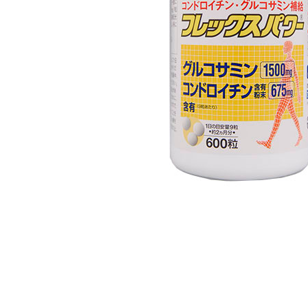
美容サプリメント
メンソレータム
サプリメント・食品その
スキンケア
メ
他