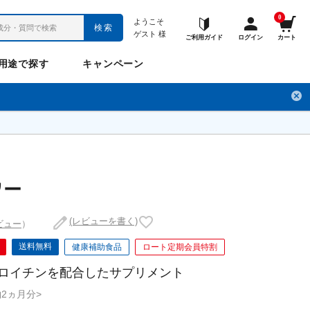
0
ようこそ
検索
ゲスト
様
ご利用ガイド
ログイン
カート
用途で探す
キャンペーン
ペット
お悩み
のお悩み
チ
フレックスパワー
プロメディアル
フレディ
LINE公式アカウント
ワー
(レビューを書く)
ビュー
）
ナップル
ギュット
送料無料
健康補助食品
ロート定期会員特割
ロイチンを配合したサプリメント
<約2ヵ月分>
Anitto
デ・オウ