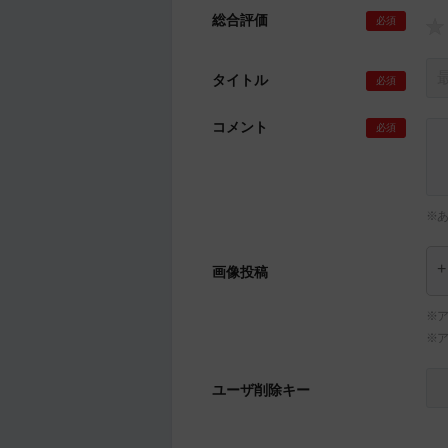
総合評価
必須
タイトル
必須
コメント
必須
※
画像投稿
※ア
※
ユーザ削除キー