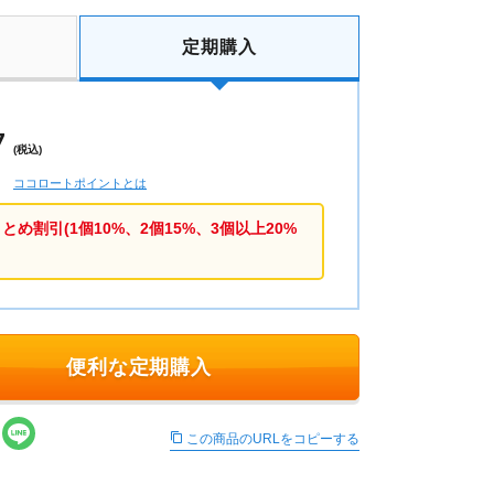
定期購入
7
(税込)
ココロートポイントとは
め割引(1個10%、2個15%、3個以上20%
便利な定期購入
この商品のURLをコピーする