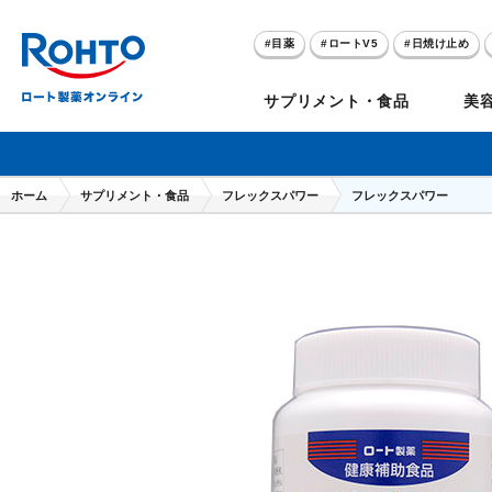
目薬
ロートV5
日焼け止め
アゼライン酸
ハイドロキノン
サプリメント・食品
美
メラノCC
ケアセラ
ホーム
サプリメント・食品
フレックスパワー
フレックスパワー
目
のお悩み
セノビック
スキオ
リグロ
ロートV5
ダーマセプトRX
和漢箋シリーズ
ノ
糀
ア
プレゼントキャンペーン
クイズに答えてポイ
クリアビジョン
アトレージュAD+
パンシロン
ザリポ
PRORY（プロリー）
メンソレータム
ヘ
ケ
目
ポイントが貯まる
期間限定
モリンガ
スキンアクア
水素水
サンプレイ
P
肌