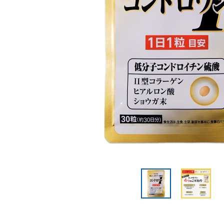
美容サプリメント
メンソレータム
サプリメント・食品その
スキンケア
メ
他