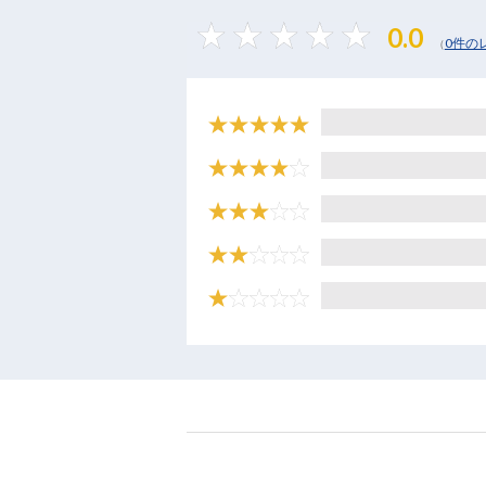
0.0
0件の
（