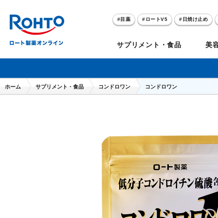
目薬
ロートV5
日焼け止め
アゼライン酸
ハイドロキノン
サプリメント・食品
美
メラノCC
ケアセラ
ホーム
サプリメント・食品
コンドロワン
コンドロワン
のお悩み
目
セノビック
スキオ
リグロ
ロートV5
ダーマセプトRX
和漢箋シリーズ
ノ
糀
ア
プレゼントキャンペーン
クイズに答えてポイ
クリアビジョン
アトレージュAD+
パンシロン
ザリポ
PRORY（プロリー）
メンソレータム
ヘ
ケ
目
ポイントが貯まる
期間限定
モリンガ
スキンアクア
水素水
サンプレイ
P
肌