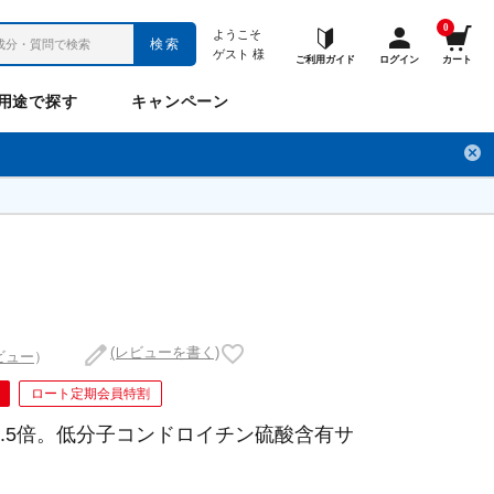
0
ようこそ
検索
ゲスト
様
ご利用ガイド
ログイン
カート
用途で探す
キャンペーン
ペット
お悩み
のお悩み
チ
フレックスパワー
プロメディアル
フレディ
LINE公式アカウント
(レビューを書く)
ビュー
）
ナップル
ギュット
ロート定期会員特割
4.5倍。低分子コンドロイチン硫酸含有サ
Anitto
デ・オウ