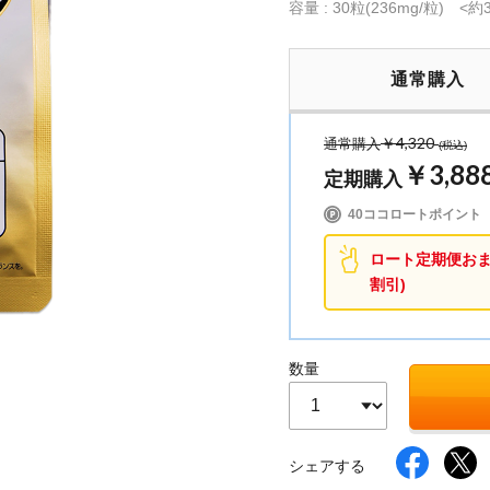
容量 : 30粒(236mg/粒) <約
通常購入
イク
美容サプリメント
ヘアケア
ボディケア
￥4,320
通常購入
(税込)
￥3,88
定期購入
40ココロートポイント
ロート定期便おまと
割引)
数量
シェアする