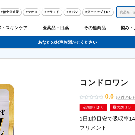
熱中症対策
デオコ
セラミド
オバジ
ダーマセプトRX
レチノール
冬虫夏草
セノビック
エピステーム
SKIO
容・スキンケア
医薬品・目薬
その他商品
悩み・
美容サプリメント
ヘリオホワイト
制汗剤
洗顔
数量限定
あなたのお声お聞かせください
のお悩み
のお悩み
の
肌
体
髪
ビリンク
肌
ルガード
聖樹のチカラ
エピステーム
Vロートプレミアム
コンドロワン
オバジ
ハレス
1兆個のチカラ
ラッシュリッ
ドゥーテスト
ントGET！
ジャーナル
お試しセット特集
コンドロワン
0.0
（
0 件のレ
リオホワイト
アセラ
薬
セルアライブ
50の恵
医薬品その他
みかたつぶ
デオコ®
Demas茶
メラノCC
ロート定期便
クレジットカード払い切替手順
定期割引あり
最大20％OFF
1日1粒目安で吸収率1
プリメント
ropo（プロポ）
ラボ
余仁生（ユーヤンサン）
ブルーミオ
ハートフード
カラミー
ロートV5わん
オキシー