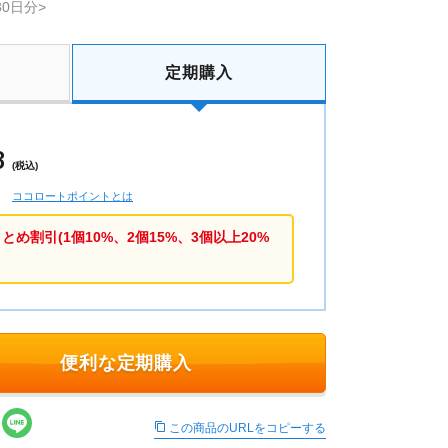
30日分>
定期購入
8
(税込)
ココロートポイントとは
め割引(1個10%、2個15%、3個以上20%
便利な定期購入
この商品のURLをコピーする