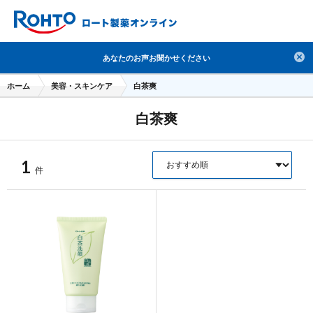
検索
あなたのお声お聞かせください
人気のキーワードで検索
ホーム
美容・スキンケア
白茶爽
目薬
ロートV5
日焼け止め
熱中症対策
白茶爽
デオコ
セラミド
オバジ
ダーマセプトRX
アゼライン酸
ハイドロキノン
レチノール
1
件
冬虫夏草
セノビック
エピステーム
SKIO
メラノCC
ケアセラ
美容サプリメント
ヘリオホワイト
制汗剤
洗顔
数量限定
ブランドから探す
使用用途から探す
成分から探す
注目の商品 を見る