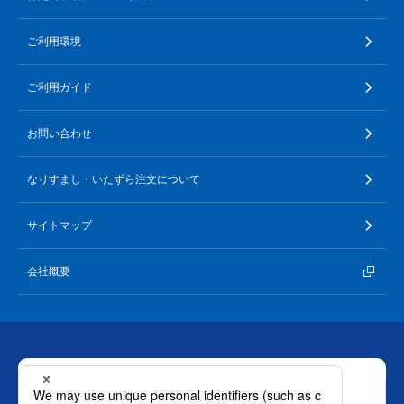
∟ メイク
ロート製薬の想い
お問い合わせ
医薬品の販売に関する表示
ご利用環境
特定商取引に関する法律に基づく表記
∟ 美容サプリメント
ご利用ガイド
ご利用環境
ご利用ガイド
医薬品・目薬
サイトマップ
お問い合わせ
その他
なりすまし・いたずら注文について
お悩み・用途から探す
サイトマップ
ブランドから探す
会社概要
キャンペーンから探す
お問い合わせ