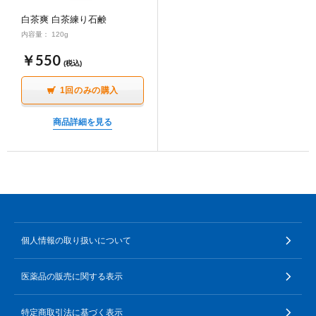
ポイント交換品 を見る
お問い合わせ
白茶爽 白茶練り石鹸
内容量： 120g
￥550
(税込)
ログイン / 新規会員登録
1回のみの購入
商品詳細を見る
商品を探す
サプリメント・食品
お得にお買い物
∟ 美容サプリメント
おトクなロート定期便
読みもの
個人情報の取り扱いについて
美容・スキンケア
ポイントを貯める
ジャーナル
ご案内
(美容情報・健康情報・読み物)
医薬品の販売に関する表示
∟ スキンケア
スタッフのお気に入り
新着情報
個人情報の取り扱い
特定商取引法に基づく表示