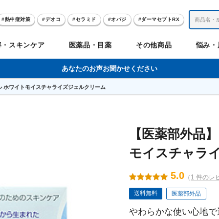
熱中症対策
デオコ
セラミド
オバジ
ダーマセプトRX
レチノール
冬虫夏草
セノビック
エピステーム
SKIO
容・スキンケア
医薬品・目薬
その他商品
悩み・
美容サプリメント
ヘリオホワイト
制汗剤
洗顔
数量限定
あなたのお声お聞かせください
ル ホワイトモイスチャライズジェルクリーム
肌
体
髪
のお悩み
のお悩み
の
ビリンク
肌
ルガード
聖樹のチカラ
エピステーム
Vロートプレミアム
コンドロワン
オバジ
ハレス
1兆個のチカラ
ラッシュリッ
ドゥーテスト
ントGET！
ジャーナル
お試しセット特集
【医薬部外品】
モイスチャラ
リオホワイト
アセラ
薬
セルアライブ
50の恵
医薬品その他
みかたつぶ
デオコ®
Demas茶
メラノCC
ロート定期便
クレジットカード払い切替手順
5.0
（
1 件のレ
送料無料
医薬部外品
ropo（プロポ）
ラボ
余仁生（ユーヤンサン）
ブルーミオ
ハートフード
カラミー
ロートV5わん
オキシー
やわらかな使い心地で