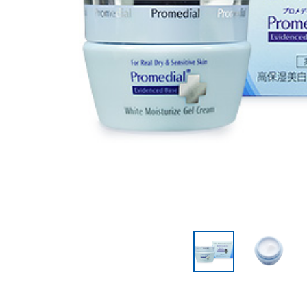
美容サプリメント
メンソレータム
サプリメント・食品その
スキンケア
メ
他