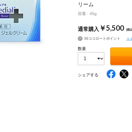
リーム
容量 : 45g
イク
美容サプリメント
ヘアケア
ボディケア
￥5,500
通常購入
(税込
50ココロートポイント
コ
数量
シェアする