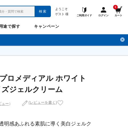
0
ようこそ
検索
ゲスト
様
ご利用ガイド
ログイン
カート
用途で探す
キャンペーン
ペット
お悩み
のお悩み
チ
フレックスパワー
プロメディアル
フレディ
LINE公式アカウント
プロメディアル ホワイト
イズジェルクリーム
ナップル
ギュット
(レビューを書く)
ビュー
）
Anitto
デ・オウ
透明感あふれる素肌に導く美白ジェルク