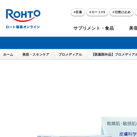
目薬
ロートV5
日焼け止め
アゼライン酸
ハイドロキノン
サプリメント・食品
美
メラノCC
ケアセラ
ホーム
美容・スキンケア
プロメディアル
【医薬部外品】プロメディア
目
のお悩み
セノビック
スキオ
リグロ
ロートV5
ダーマセプトRX
和漢箋シリーズ
ノ
糀
ア
プレゼントキャンペーン
クイズに答えてポイ
クリアビジョン
アトレージュAD+
パンシロン
ザリポ
PRORY（プロリー）
メンソレータム
ヘ
ケ
目
ポイントが貯まる
期間限定
モリンガ
スキンアクア
水素水
サンプレイ
P
肌