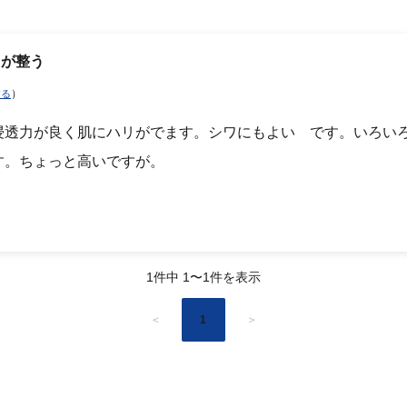
メが整う
）
する
浸透力が良く肌にハリがでます。シワにもよい です。いろい
す。ちょっと高いですが。
1件中 1〜1件を表示
＜
1
＞