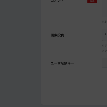
コメント
必須
※
画像投稿
※ア
※
ユーザ削除キー