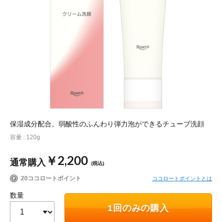
ポイント交換品 を見る
お問い合わせ
ログイン / 新規会員登録
商品を探す
保湿成分配合。弱酸性のふんわり弾力泡ができるチューブ洗顔
サプリメント・食品
お得にお買い物
容量 : 120g
∟ 美容サプリメント
おトクなロート定期便
読みもの
￥2,200
通常購入
(税込)
20ココロートポイント
ココロートポイントとは
美容・スキンケア
ポイントを貯める
ジャーナル
ご案内
(美容情報・健康情報・読み物)
数量
∟ スキンケア
スタッフのお気に入り
新着情報
1回のみの購入
個人情報の取り扱い