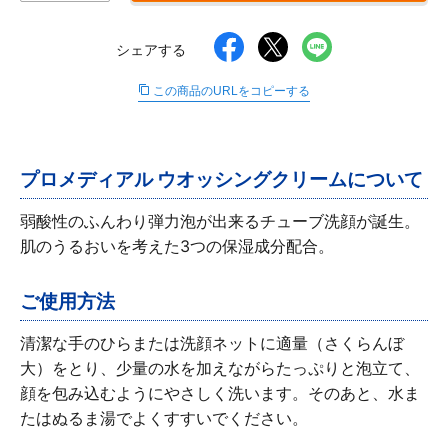
∟ メイク
ロート製薬の想い
お問い合わせ
医薬品の販売に関する表示
シェアする
特定商取引に関する法律に基づく表記
∟ 美容サプリメント
ご利用ガイド
この商品のURLをコピーする
ご利用環境
医薬品・目薬
サイトマップ
その他
プロメディアル ウオッシングクリームについて
弱酸性のふんわり弾力泡が出来るチューブ洗顔が誕生。
お悩み・用途から探す
肌のうるおいを考えた3つの保湿成分配合。
ブランドから探す
ご使用方法
キャンペーンから探す
清潔な手のひらまたは洗顔ネットに適量（さくらんぼ
大）をとり、少量の水を加えながらたっぷりと泡立て、
顔を包み込むようにやさしく洗います。そのあと、水ま
たはぬるま湯でよくすすいでください。