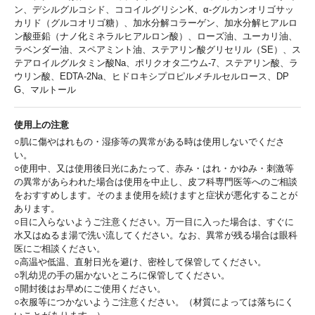
ン、デシルグルコシド、ココイルグリシンK、α-グルカンオリゴサッ
カリド（グルコオリゴ糖）、加水分解コラーゲン、加水分解ヒアルロ
ン酸亜鉛（ナノ化ミネラルヒアルロン酸）、ローズ油、ユーカリ油、
ラベンダー油、スペアミント油、ステアリン酸グリセリル（SE）、ス
テアロイルグルタミン酸Na、ポリクオタ二ウム-7、ステアリン酸、ラ
ウリン酸、EDTA-2Na、ヒドロキシプロピルメチルセルロース、DP
G、マルトール
使用上の注意
○肌に傷やはれもの・湿疹等の異常がある時は使用しないでくださ
い。
○使用中、又は使用後日光にあたって、赤み・はれ・かゆみ・刺激等
の異常があらわれた場合は使用を中止し、皮フ科専門医等へのご相談
をおすすめします。そのまま使用を続けますと症状が悪化することが
あります。
○目に入らないようご注意ください。万一目に入った場合は、すぐに
水又はぬるま湯で洗い流してください。なお、異常が残る場合は眼科
医にご相談ください。
○高温や低温、直射日光を避け、密栓して保管してください。
○乳幼児の手の届かないところに保管してください。
○開封後はお早めにご使用ください。
○衣服等につかないようご注意ください。（材質によっては落ちにく