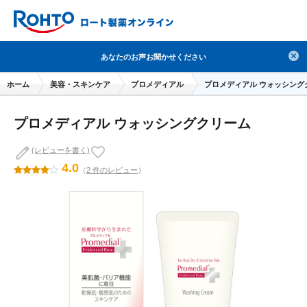
検索
あなたのお声お聞かせください
人気のキーワードで検索
ホーム
美容・スキンケア
プロメディアル
プロメディアル ウォッシング
目薬
ロートV5
日焼け止め
熱中症対策
プロメディアル ウォッシングクリーム
デオコ
セラミド
オバジ
ダーマセプトRX
アゼライン酸
ハイドロキノン
レチノール
(レビューを書く)
4.0
（
2 件のレビュー
）
冬虫夏草
セノビック
エピステーム
SKIO
メラノCC
ケアセラ
美容サプリメント
ヘリオホワイト
制汗剤
洗顔
数量限定
ブランドから探す
使用用途から探す
成分から探す
注目の商品 を見る