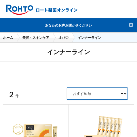
検索
あなたのお声お聞かせください
人気のキーワードで検索
ホーム
美容・スキンケア
オバジ
インナーライン
目薬
ロートV5
日焼け止め
熱中症対策
インナーライン
デオコ
セラミド
オバジ
ダーマセプトRX
アゼライン酸
ハイドロキノン
レチノール
冬虫夏草
セノビック
エピステーム
SKIO
メラノCC
ケアセラ
美容サプリメント
2
件
ヘリオホワイト
制汗剤
洗顔
数量限定
ブランドから探す
使用用途から探す
成分から探す
注目の商品 を見る