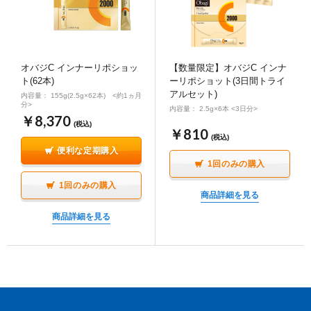
ポイント交換品 を見る
お問い合わせ
オバジC インナーリポショッ
【数量限定】オバジC インナ
ト(62本)
ーリポショット(3日間トライ
ログイン / 新規会員登録
アルセット)
内容量： 155g(2.5g×62本) <約1ヵ月
分>
内容量： 2.5g×6本 <3日分>
￥8,370
(税込)
￥810
(税込)
商品を探す
便利な定期購入
1回のみの購入
サプリメント・食品
お得にお買い物
1回のみの購入
商品詳細を見る
∟ 美容サプリメント
おトクなロート定期便
読みもの
商品詳細を見る
美容・スキンケア
ポイントを貯める
ジャーナル
ご案内
(美容情報・健康情報・読み物)
∟ スキンケア
スタッフのお気に入り
新着情報
個人情報の取り扱い