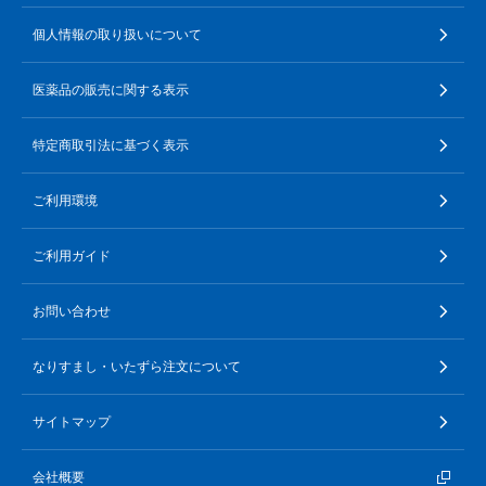
∟ メイク
ロート製薬の想い
お問い合わせ
医薬品の販売に関する表示
個人情報の取り扱いについて
特定商取引に関する法律に基づく表記
∟ 美容サプリメント
ご利用ガイド
医薬品の販売に関する表示
ご利用環境
医薬品・目薬
サイトマップ
特定商取引法に基づく表示
その他
ご利用環境
お悩み・用途から探す
ご利用ガイド
ブランドから探す
お問い合わせ
キャンペーンから探す
なりすまし・いたずら注文について
サイトマップ
会社概要