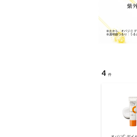
美容サプリメント
メンソレータム
サプリメント・食品その
スキンケア
メ
他
4
件
オバジC デイ