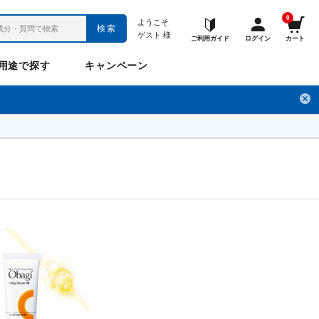
0
ようこそ
検索
ゲスト
様
ご利用ガイド
ログイン
カート
用途で探す
キャンペーン
ペット
お悩み
のお悩み
チ
フレックスパワー
プロメディアル
フレディ
LINE公式アカウント
ナップル
ギュット
Anitto
デ・オウ