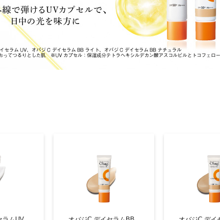
イク
美容サプリメント
ヘアケア
ボディケア
セラムUV
オバジC デイセラムBB
オバジC デイ