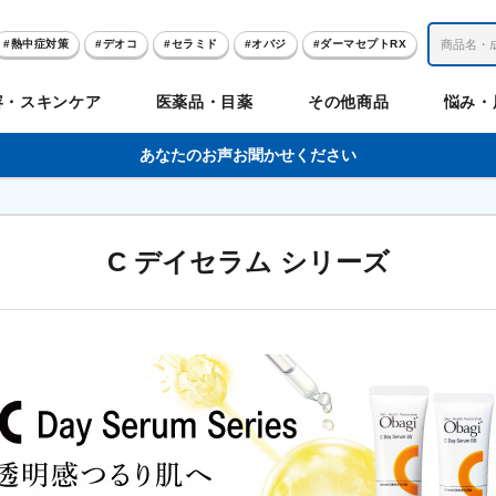
熱中症対策
デオコ
セラミド
オバジ
ダーマセプトRX
レチノール
冬虫夏草
セノビック
エピステーム
SKIO
容・スキンケア
医薬品・目薬
その他商品
悩み・
美容サプリメント
ヘリオホワイト
制汗剤
洗顔
数量限定
あなたのお声お聞かせください
肌
体
髪
のお悩み
のお悩み
の
C デイセラム シリーズ
ビリンク
肌
ルガード
聖樹のチカラ
エピステーム
Vロートプレミアム
コンドロワン
オバジ
ハレス
1兆個のチカラ
ラッシュリッ
ドゥーテスト
ントGET！
ジャーナル
お試しセット特集
リオホワイト
アセラ
薬
セルアライブ
50の恵
医薬品その他
みかたつぶ
デオコ®
Demas茶
メラノCC
ロート定期便
クレジットカード払い切替手順
ropo（プロポ）
ラボ
余仁生（ユーヤンサン）
ブルーミオ
ハートフード
カラミー
ロートV5わん
オキシー