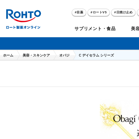
目薬
ロートV5
日焼け止め
アゼライン酸
ハイドロキノン
サプリメント・食品
美
メラノCC
ケアセラ
ホーム
美容・スキンケア
オバジ
C デイセラム シリーズ
目
のお悩み
セノビック
スキオ
リグロ
ロートV5
ダーマセプトRX
和漢箋シリーズ
ノ
糀
ア
プレゼントキャンペーン
クイズに答えてポイ
クリアビジョン
アトレージュAD+
パンシロン
ザリポ
PRORY（プロリー）
メンソレータム
ヘ
ケ
目
ポイントが貯まる
期間限定
モリンガ
スキンアクア
水素水
サンプレイ
P
肌