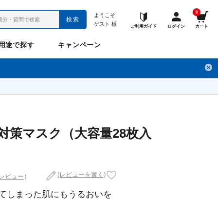
0
ようこそ
検索
ゲスト
様
ご利用ガイド
ログイン
カート
用途で探す
キャンペーン
ペット
お悩み
のお悩み
チ
フレックスパワー
プロメディアル
フレディ
LINE公式アカウント
中対策マスク（大容量28枚入
ナップル
ギュット
(レビューを書く)
のレビュー
）
てしまった肌にもうるおいを
Anitto
デ・オウ