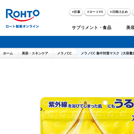
目薬
ロートV5
日焼け止め
アゼライン酸
ハイドロキノン
サプリメント・食品
美
メラノCC
ケアセラ
ホーム
美容・スキンケア
メラノCC
メラノCC 集中対策マスク（大容量
目
のお悩み
セノビック
スキオ
リグロ
ロートV5
ダーマセプトRX
和漢箋シリーズ
ノ
糀
ア
プレゼントキャンペーン
クイズに答えてポイ
クリアビジョン
アトレージュAD+
パンシロン
ザリポ
PRORY（プロリー）
メンソレータム
ヘ
ケ
目
ポイントが貯まる
期間限定
モリンガ
スキンアクア
水素水
サンプレイ
P
肌