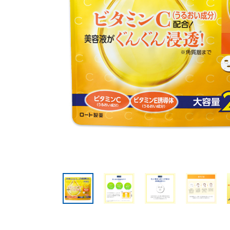
美容サプリメント
メンソレータム
サプリメント・食品その
スキンケア
メ
他