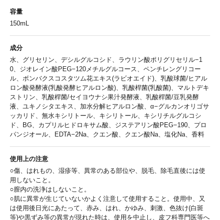
容量
150mL
成分
水、グリセリン、デシルグルコシド、ラウリン酸ポリグリセリル−1
0、ジオレイン酸PEG−120メチルグルコース、ペンチレングリコー
ル、ボンバクスコスタツム花エキス(ラビオエイド)、乳酸球菌/ヒアル
ロン酸発酵液(乳酸発酵ヒアルロン酸)、乳酸桿菌(乳酸菌)、マルトデキ
ストリン、乳酸桿菌/セイヨウナシ果汁発酵液、乳酸桿菌/豆乳発酵
液、ユキノシタエキス、加水分解ヒアルロン酸、α−グルカンオリゴサ
ッカリド、無水キシリトール、キシリトール、キシリチルグルコシ
ド、BG、カプリルヒドロキサム酸、ジステアリン酸PEG−190、プロ
パンジオール、EDTA−2Na、クエン酸、クエン酸Na、塩化Na、香料
使用上の注意
○傷、はれもの、湿疹等、異常のある部位や、脱毛、除毛直後には使
用しないこと。
○膣内の洗浄はしないこと。
○肌に異常が生じていないかよく注意して使用すること。使用中、又
は使用後日光にあたって、赤み、はれ、かゆみ、刺激、色抜け(白斑
等)や黒ずみ等の異常が現れた時は、使用を中止し、皮フ科専門医等へ