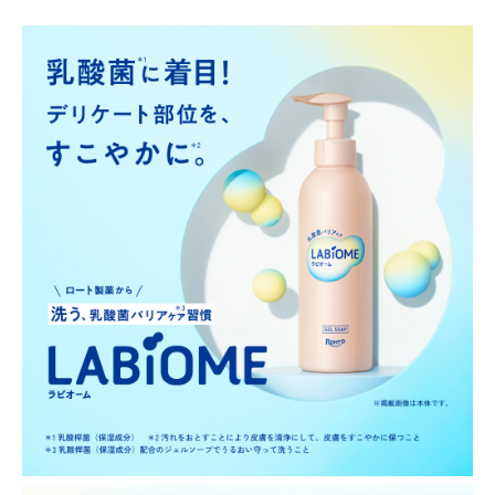
∟ メイク
ロート製薬の想い
お問い合わせ
医薬品の販売に関する表示
特定商取引に関する法律に基づく表記
∟ 美容サプリメント
ご利用ガイド
ご利用環境
医薬品・目薬
サイトマップ
その他
お悩み・用途から探す
ブランドから探す
キャンペーンから探す