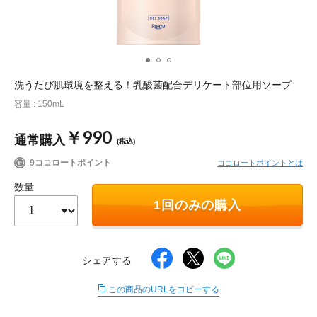
ポイント交換品 を見る
お問い合わせ
洗うたび肌環境を整える！乳酸菌配合デリケート部位用ソープ
ログイン / 新規会員登録
容量 : 150mL
￥990
通常購入
(税込)
商品を探す
9ココロートポイント
ココロートポイントとは
サプリメント・食品
お得にお買い物
数量
1回のみの購入
∟ 美容サプリメント
おトクなロート定期便
読みもの
美容・スキンケア
ポイントを貯める
ジャーナル
ご案内
(美容情報・健康情報・読み物)
シェアする
この商品のURLをコピーする
∟ スキンケア
スタッフのお気に入り
新着情報
個人情報の取り扱い