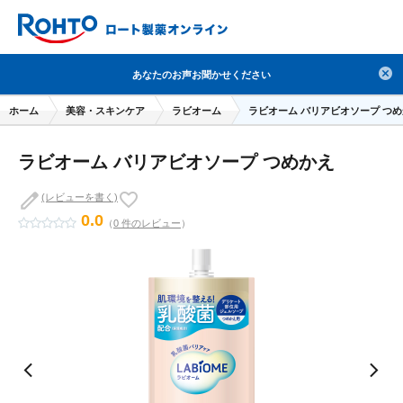
検索
あなたのお声お聞かせください
人気のキーワードで検索
ホーム
美容・スキンケア
ラビオーム
ラビオーム バリアビオソープ つ
目薬
ロートV5
日焼け止め
熱中症対策
ラビオーム バリアビオソープ つめかえ
デオコ
セラミド
オバジ
ダーマセプトRX
アゼライン酸
ハイドロキノン
レチノール
(レビューを書く)
0.0
（
0 件のレビュー
）
冬虫夏草
セノビック
エピステーム
SKIO
メラノCC
ケアセラ
美容サプリメント
ヘリオホワイト
制汗剤
洗顔
数量限定
ブランドから探す
使用用途から探す
成分から探す
注目の商品 を見る