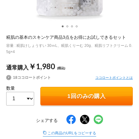
ポイント交換品 を見る
お問い合わせ
糀肌の基本のスキンケア商品3点をお得にお試しできるセット
ログイン / 新規会員登録
容量 : 糀肌けしょうすい 30ｍL、糀肌くりーむ 20g、糀肌リフトクリーム 0.
5g×4
￥1,980
商品を探す
通常購入
(税込)
18ココロートポイント
ココロートポイントとは
サプリメント・食品
お得にお買い物
数量
1回のみの購入
∟ 美容サプリメント
おトクなロート定期便
読みもの
美容・スキンケア
ポイントを貯める
ジャーナル
ご案内
(美容情報・健康情報・読み物)
シェアする
∟ スキンケア
スタッフのお気に入り
新着情報
この商品のURLをコピーする
個人情報の取り扱い