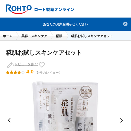
検索
あなたのお声お聞かせください
人気のキーワードで検索
ホーム
美容・スキンケア
糀肌
糀肌お試しスキンケアセット
目薬
ロートV5
日焼け止め
熱中症対策
糀肌お試しスキンケアセット
デオコ
セラミド
オバジ
ダーマセプトRX
アゼライン酸
ハイドロキノン
レチノール
(レビューを書く)
4.0
（
3 件のレビュー
）
冬虫夏草
セノビック
エピステーム
SKIO
メラノCC
ケアセラ
美容サプリメント
ヘリオホワイト
制汗剤
洗顔
数量限定
ブランドから探す
使用用途から探す
成分から探す
注目の商品 を見る