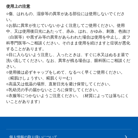
使用上の注意
○傷、はれもの、湿疹等の異常がある部位には使用しないでくださ
い。
○お肌に異常が生じていないかよく注意してご使用ください。使用
中、又は使用後日光にあたって、赤み、はれ、かゆみ、刺激、色抜け
（白斑等）や黒ずみ等の異常があらわれた場合は使用を中止し、皮フ
科専門医等へご相談ください。そのまま使用を続けますと症状が悪化
することがあります。
○目に入らないよう注意し、入ったときは、すぐに水又はぬるま湯で
洗い流してください。なお、異常が残る場合は、眼科医にご相談くだ
さい。
○使用後は必ずキャップをしめて、なるべく早くご使用ください。
（糀肌けしょうすい、糀肌くりーむ）
○高温又は低温の場所、直射日光を避け保管してください。
○乳幼児の手の届かないところに保管してください。
○衣服等につかないようご注意ください。（材質によっては落ちにく
いことがあります）
個人情報の取り扱いについて