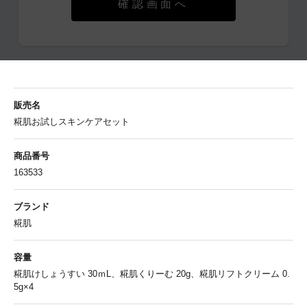
確認画面へ
販売名
糀肌お試しスキンケアセット
商品番号
163533
ブランド
糀肌
容量
糀肌けしょうすい 30ｍL、糀肌くりーむ 20g、糀肌リフトクリーム 0.
5g×4