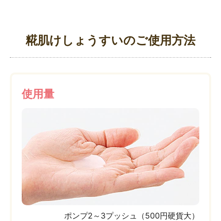
∟ メイク
ロート製薬の想い
お問い合わせ
医薬品の販売に関する表示
特定商取引に関する法律に基づく表記
∟ 美容サプリメント
ご利用ガイド
糀肌けしょうすいのご使用方法
ご利用環境
医薬品・目薬
サイトマップ
その他
使用量
お悩み・用途から探す
ブランドから探す
キャンペーンから探す
ポンプ2～3プッシュ（500円硬貨大）