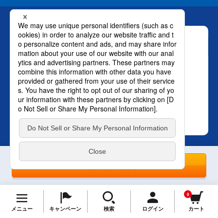
お問い合わせ
ロート製薬株式会社 通販事業部
0120-880-610
月～土：9時～21時 日祝：9時～18時
（年末年始を除く）
おかけ間違いのないようご注意ください。
TOP
SNS オフィシャルアカウント
プライバ
1回のみの購入
シーポリシー
はこちら。
0
© ROHTO Pharmaceutical Co., Ltd. All rights reserved.
メニュー
キャンペーン
検索
ログイン
カート