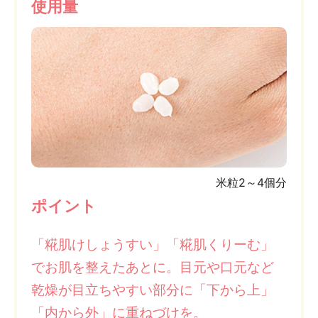
使用量
米粒2～4個分
ポイント
「糀肌けしょうすい」「糀肌くりーむ」
でお肌を整えたあとに。目元や口元など
乾燥が目立ちやすい部分に「下から上」
「内から外」に重ねづけを。