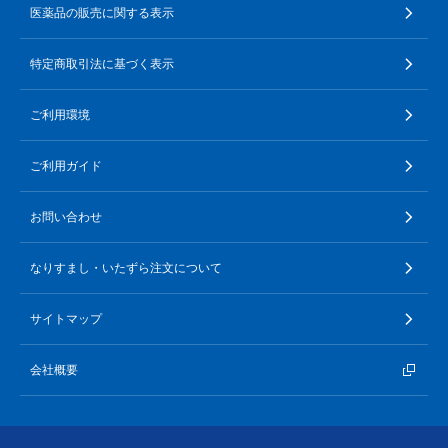
医薬品の販売に関する表示
∟ メイク
ロート製薬の想い
お問い合わせ
医薬品の販売に関する表示
特定商取引に関する法律に基づく表記
特定商取引法に基づく表示
∟ 美容サプリメント
ご利用ガイド
ご利用環境
ご利用環境
医薬品・目薬
サイトマップ
ご利用ガイド
その他
お問い合わせ
お悩み・用途から探す
なりすまし・いたずら注文について
ブランドから探す
サイトマップ
キャンペーンから探す
会社概要