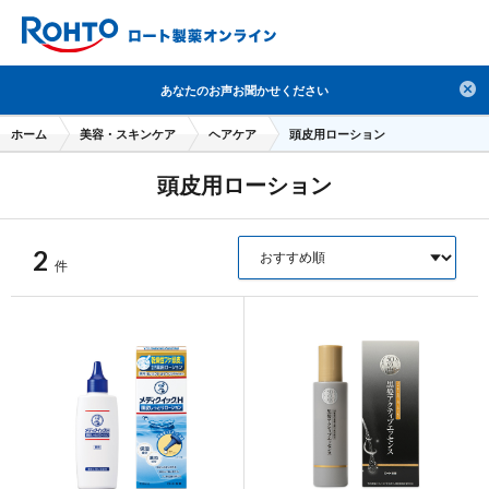
検索
あなたのお声お聞かせください
人気のキーワードで検索
ホーム
美容・スキンケア
ヘアケア
頭皮用ローション
目薬
ロートV5
日焼け止め
熱中症対策
頭皮用ローション
デオコ
セラミド
オバジ
ダーマセプトRX
アゼライン酸
ハイドロキノン
レチノール
2
件
冬虫夏草
セノビック
エピステーム
SKIO
メラノCC
ケアセラ
美容サプリメント
ヘリオホワイト
制汗剤
洗顔
数量限定
ブランドから探す
使用用途から探す
成分から探す
注目の商品 を見る