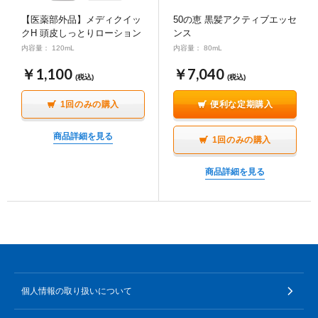
ポイント交換品 を見る
お問い合わせ
【医薬部外品】メディクイッ
50の恵 黒髪アクティブエッセ
クH 頭皮しっとりローション
ンス
内容量： 120mL
内容量： 80mL
￥1,100
￥7,040
(税込)
(税込)
ログイン / 新規会員登録
1回のみの購入
便利な定期購入
商品詳細を見る
1回のみの購入
商品を探す
商品詳細を見る
サプリメント・食品
お得にお買い物
∟ 美容サプリメント
おトクなロート定期便
読みもの
美容・スキンケア
ポイントを貯める
ジャーナル
ご案内
(美容情報・健康情報・読み物)
個人情報の取り扱いについて
∟ スキンケア
スタッフのお気に入り
新着情報
個人情報の取り扱い