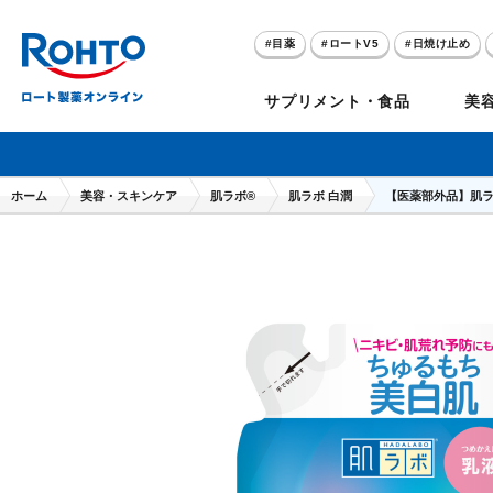
目薬
ロートV5
日焼け止め
アゼライン酸
ハイドロキノン
サプリメント・食品
美
メラノCC
ケアセラ
ホーム
美容・スキンケア
肌ラボ®
肌ラボ 白潤
【医薬部外品】肌ラ
目
のお悩み
セノビック
スキオ
リグロ
ロートV5
ダーマセプトRX
和漢箋シリーズ
ノ
糀
ア
プレゼントキャンペーン
クイズに答えてポイ
クリアビジョン
アトレージュAD+
パンシロン
ザリポ
PRORY（プロリー）
メンソレータム
ヘ
ケ
目
ポイントが貯まる
期間限定
モリンガ
スキンアクア
水素水
サンプレイ
P
肌