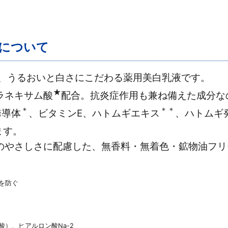
液について
は、うるおいと白さにこだわる薬用美白乳液です。
★
ラネキサム酸
配合。抗炎症作用も兼ね備えた成分な
＊
＊＊
誘導体
、ビタミンE、ハトムギエキス
、ハトムギ
ます。
のやさしさに配慮した、無香料・無着色・鉱物油フリ
を防ぐ
）、ヒアルロン酸Na-2