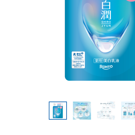
美容サプリメント
メンソレータム
サプリメント・食品その
スキンケア
メ
他