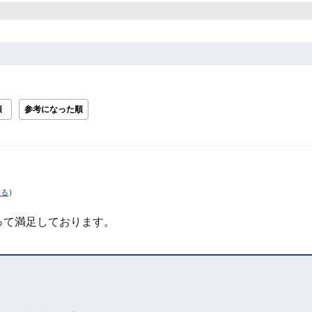
順
参考になった順
）
する
って満足しております。