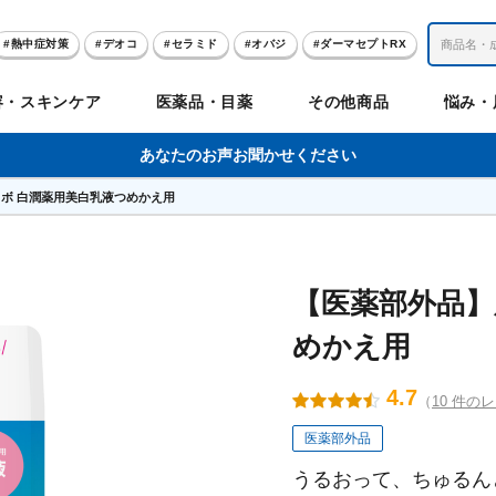
熱中症対策
デオコ
セラミド
オバジ
ダーマセプトRX
レチノール
冬虫夏草
セノビック
エピステーム
SKIO
容・スキンケア
医薬品・目薬
その他商品
悩み・
美容サプリメント
ヘリオホワイト
制汗剤
洗顔
数量限定
あなたのお声お聞かせください
ボ 白潤薬用美白乳液つめかえ用
肌
体
髪
のお悩み
のお悩み
の
ビリンク
肌
ルガード
聖樹のチカラ
エピステーム
Vロートプレミアム
コンドロワン
オバジ
ハレス
1兆個のチカラ
ラッシュリッ
ドゥーテスト
ントGET！
ジャーナル
お試しセット特集
【医薬部外品】
めかえ用
リオホワイト
アセラ
薬
セルアライブ
50の恵
医薬品その他
みかたつぶ
デオコ®
Demas茶
メラノCC
ロート定期便
クレジットカード払い切替手順
4.7
（
10 件の
医薬部外品
ropo（プロポ）
ラボ
余仁生（ユーヤンサン）
ブルーミオ
ハートフード
カラミー
ロートV5わん
オキシー
うるおって、ちゅるん