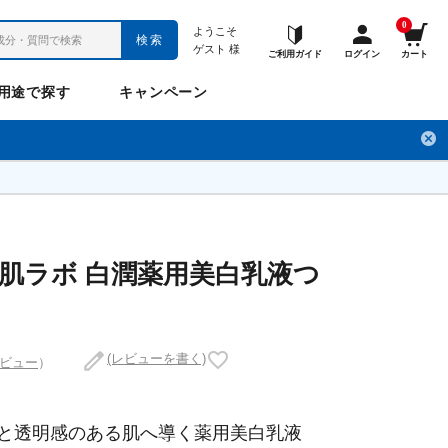
0
ようこそ
検索
ゲスト
様
ご利用ガイド
ログイン
カート
用途で探す
キャンペーン
ペット
お悩み
のお悩み
チ
フレックスパワー
プロメディアル
フレディ
LINE公式アカウント
肌ラボ 白潤薬用美白乳液つ
ナップル
ギュット
(レビューを書く)
レビュー
）
Anitto
デ・オウ
と透明感のある肌へ導く薬用美白乳液