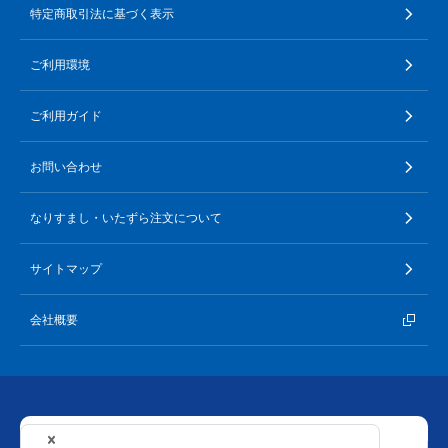
特定商取引法に基づく表示
∟ メイク
ロート製薬の想い
お問い合わせ
医薬品の販売に関する表示
特定商取引に関する法律に基づく表記
ご利用環境
∟ 美容サプリメント
ご利用ガイド
ご利用環境
ご利用ガイド
医薬品・目薬
サイトマップ
お問い合わせ
その他
なりすまし・いたずら注文について
お悩み・用途から探す
サイトマップ
ブランドから探す
会社概要
キャンペーンから探す