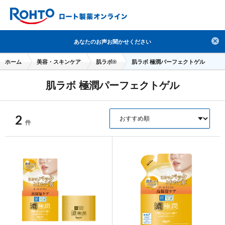
検索
あなたのお声お聞かせください
人気のキーワードで検索
ホーム
美容・スキンケア
肌ラボ®
肌ラボ 極潤パーフェクトゲル
目薬
ロートV5
日焼け止め
熱中症対策
肌ラボ 極潤パーフェクトゲル
デオコ
セラミド
オバジ
ダーマセプトRX
アゼライン酸
ハイドロキノン
レチノール
2
件
冬虫夏草
セノビック
エピステーム
SKIO
メラノCC
ケアセラ
美容サプリメント
ヘリオホワイト
制汗剤
洗顔
数量限定
ブランドから探す
使用用途から探す
成分から探す
注目の商品 を見る