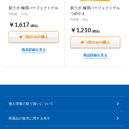
ポイント交換品 を見る
お問い合わせ
肌ラボ 極潤パーフェクトゲル
肌ラボ 極潤パーフェクトゲル
つめかえ
内容量： 100g
内容量： 80g
￥1,617
(税込)
￥1,210
(税込)
ログイン / 新規会員登録
1回のみの購入
1回のみの購入
商品詳細を見る
商品詳細を見る
商品を探す
サプリメント・食品
お得にお買い物
∟ 美容サプリメント
おトクなロート定期便
読みもの
個人情報の取り扱いについて
美容・スキンケア
ポイントを貯める
ジャーナル
ご案内
(美容情報・健康情報・読み物)
医薬品の販売に関する表示
∟ スキンケア
スタッフのお気に入り
新着情報
個人情報の取り扱い