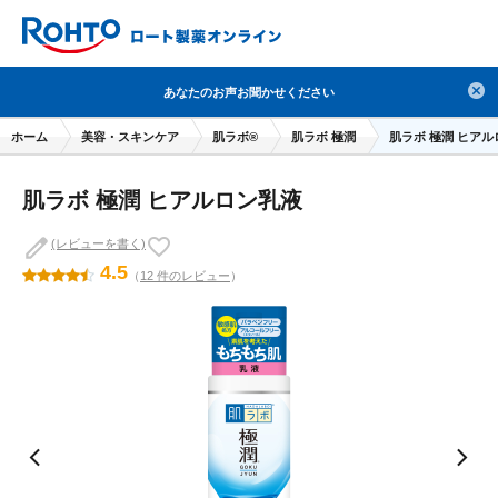
検索
あなたのお声お聞かせください
人気のキーワードで検索
ホーム
美容・スキンケア
肌ラボ®
肌ラボ 極潤
肌ラボ 極潤 ヒア
目薬
ロートV5
日焼け止め
熱中症対策
肌ラボ 極潤 ヒアルロン乳液
デオコ
セラミド
オバジ
ダーマセプトRX
アゼライン酸
ハイドロキノン
レチノール
(レビューを書く)
4.5
（
12 件のレビュー
）
冬虫夏草
セノビック
エピステーム
SKIO
メラノCC
ケアセラ
美容サプリメント
ヘリオホワイト
制汗剤
洗顔
数量限定
ブランドから探す
使用用途から探す
成分から探す
注目の商品 を見る