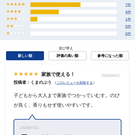
7件
4件
1件
0件
0件
並び替え
新しい順
評価の高い順
参考になった順
家族で使える！
2026/06/12
投稿者：くまのぷう
（
）
このレビューを削除する
子どもから大人まで家族でつかっていむす。のび
が良く、香りもせず使いやすいです。
2026/07/21