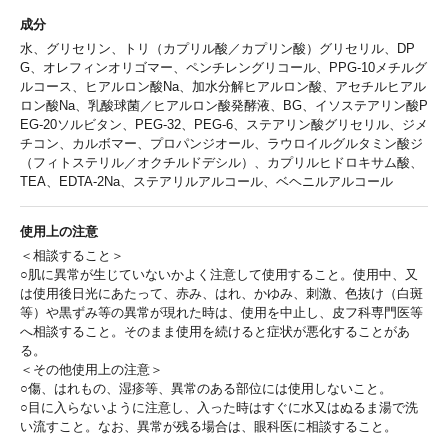
成分
水、グリセリン、トリ（カプリル酸／カプリン酸）グリセリル、DP
G、オレフィンオリゴマー、ペンチレングリコール、PPG-10メチルグ
ルコース、ヒアルロン酸Na、加水分解ヒアルロン酸、アセチルヒアル
ロン酸Na、乳酸球菌／ヒアルロン酸発酵液、BG、イソステアリン酸P
EG-20ソルビタン、PEG-32、PEG-6、ステアリン酸グリセリル、ジメ
チコン、カルボマー、プロパンジオール、ラウロイルグルタミン酸ジ
（フィトステリル／オクチルドデシル）、カプリルヒドロキサム酸、
TEA、EDTA-2Na、ステアリルアルコール、ベヘニルアルコール
使用上の注意
＜相談すること＞
○肌に異常が生じていないかよく注意して使用すること。使用中、又
は使用後日光にあたって、赤み、はれ、かゆみ、刺激、色抜け（白斑
等）や黒ずみ等の異常が現れた時は、使用を中止し、皮フ科専門医等
へ相談すること。そのまま使用を続けると症状が悪化することがあ
る。
＜その他使用上の注意＞
○傷、はれもの、湿疹等、異常のある部位には使用しないこと。
○目に入らないように注意し、入った時はすぐに水又はぬるま湯で洗
い流すこと。なお、異常が残る場合は、眼科医に相談すること。