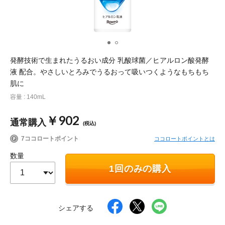
ポイント交換品 を見る
お問い合わせ
発酵技術で生まれたうるおい成分 乳酸球菌／ヒアルロン酸発酵
ログイン / 新規会員登録
液 配合。やさしいとろみでうるおって吸いつくようなもちもち
肌に
容量 : 140mL
商品を探す
￥902
通常購入
(税込)
サプリメント・食品
お得にお買い物
7ココロートポイント
ココロートポイントとは
数量
∟ 美容サプリメント
おトクなロート定期便
読みもの
1回のみの購入
美容・スキンケア
ポイントを貯める
ジャーナル
ご案内
(美容情報・健康情報・読み物)
∟ スキンケア
スタッフのお気に入り
新着情報
シェアする
個人情報の取り扱い