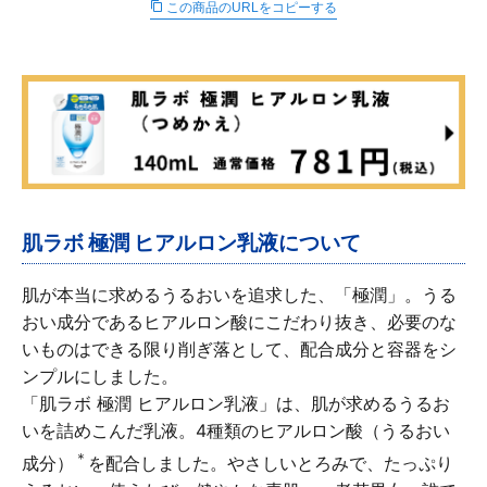
この商品のURLをコピーする
∟ メイク
ロート製薬の想い
お問い合わせ
医薬品の販売に関する表示
特定商取引に関する法律に基づく表記
∟ 美容サプリメント
ご利用ガイド
ご利用環境
医薬品・目薬
サイトマップ
その他
肌ラボ 極潤 ヒアルロン乳液について
お悩み・用途から探す
肌が本当に求めるうるおいを追求した、「極潤」。うる
ブランドから探す
おい成分であるヒアルロン酸にこだわり抜き、必要のな
いものはできる限り削ぎ落として、配合成分と容器をシ
キャンペーンから探す
ンプルにしました。
「肌ラボ 極潤 ヒアルロン乳液」は、肌が求めるうるお
いを詰めこんだ乳液。4種類のヒアルロン酸（うるおい
＊
成分）
を配合しました。やさしいとろみで、たっぷり