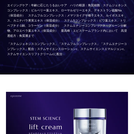
エイジングケア：年齢に応じたうるおいケア ハリの根源：角質細胞 ステムジェネシス
コンプレックス：ビルベリー葉エキス、ローヤルゼリーエキス、デキストラン硫酸Na
（保湿成分） ステムフルコンプレックス：メマツヨイグサ種子エキス、ルイボスエキ
ス、カニナバラ果実エキス（保湿成分） ステムSコンプレックス：ビワ葉エキス、トリ
ペプチド-1銅、コラーゲン（保湿成分） ステムエナジーコンプレックス：プルーン分解
物、アロエベラ葉エキス（保湿成分） 最高峰：エピステームブランド内において 高浸
透処方：角質層まで
「ステムジェネシスコンプレックス」「ステムフルコンプレックス」「ステムエナジーコ
ンプレックス」配合：ステムサイエンスローションc、ステムサイエンスエマルジョンc、
ステムサイエンスリフトクリームcに配合