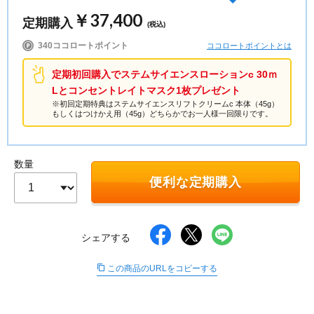
個人情報の取り扱い
￥37,400
定期購入
∟ メイク
ロート製薬の想い
お問い合わせ
(税込)
医薬品の販売に関する表示
340ココロートポイント
ココロートポイントとは
特定商取引に関する法律に基づく表記
∟ 美容サプリメント
ご利用ガイド
定期初回購入でステムサイエンスローションc 30ｍ
ご利用環境
Lとコンセントレイトマスク1枚プレゼント
医薬品・目薬
サイトマップ
※初回定期特典はステムサイエンスリフトクリームc 本体（45g）
もしくはつけかえ用（45g）どちらかでお一人様一回限りです。
その他
数量
お悩み・用途から探す
便利な定期購入
ブランドから探す
キャンペーンから探す
シェアする
この商品のURLをコピーする