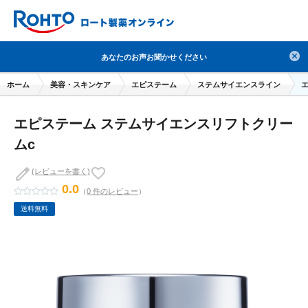
検索
あなたのお声お聞かせください
人気のキーワードで検索
ホーム
美容・スキンケア
エピステーム
ステムサイエンスライン
目薬
ロートV5
日焼け止め
熱中症対策
エピステーム ステムサイエンスリフトクリー
デオコ
セラミド
オバジ
ダーマセプトRX
ムc
アゼライン酸
ハイドロキノン
レチノール
(レビューを書く)
冬虫夏草
セノビック
エピステーム
SKIO
0.0
（
0 件のレビュー
）
メラノCC
ケアセラ
美容サプリメント
送料無料
ヘリオホワイト
制汗剤
洗顔
数量限定
ブランドから探す
使用用途から探す
成分から探す
注目の商品 を見る