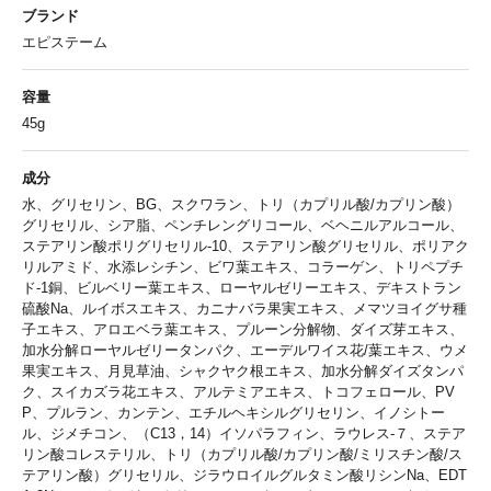
ブランド
エピステーム
容量
45g
成分
水、グリセリン、BG、スクワラン、トリ（カプリル酸/カプリン酸）
グリセリル、シア脂、ペンチレングリコール、ベヘニルアルコール、
ステアリン酸ポリグリセリル-10、ステアリン酸グリセリル、ポリアク
リルアミド、水添レシチン、ビワ葉エキス、コラーゲン、トリペプチ
ド-1銅、ビルベリー葉エキス、ローヤルゼリーエキス、デキストラン
硫酸Na、ルイボスエキス、カニナバラ果実エキス、メマツヨイグサ種
子エキス、アロエベラ葉エキス、プルーン分解物、ダイズ芽エキス、
加水分解ローヤルゼリータンパク、エーデルワイス花/葉エキス、ウメ
果実エキス、月見草油、シャクヤク根エキス、加水分解ダイズタンパ
ク、スイカズラ花エキス、アルテミアエキス、トコフェロール、PV
P、プルラン、カンテン、エチルヘキシルグリセリン、イノシトー
ル、ジメチコン、（C13，14）イソパラフィン、ラウレス-７、ステア
リン酸コレステリル、トリ（カプリル酸/カプリン酸/ミリスチン酸/ス
テアリン酸）グリセリル、ジラウロイルグルタミン酸リシンNa、EDT