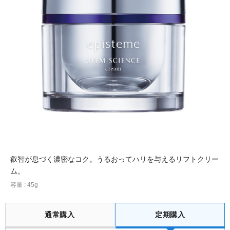
ポイント交換品 を見る
お問い合わせ
ログイン / 新規会員登録
商品を探す
サプリメント・食品
お得にお買い物
叡智が息づく濃密なコク。うるおってハリを与えるリフトクリー
∟ 美容サプリメント
おトクなロート定期便
読みもの
ム。
容量 : 45g
美容・スキンケア
ポイントを貯める
ジャーナル
ご案内
(美容情報・健康情報・読み物)
通常購入
定期購入
∟ スキンケア
スタッフのお気に入り
新着情報