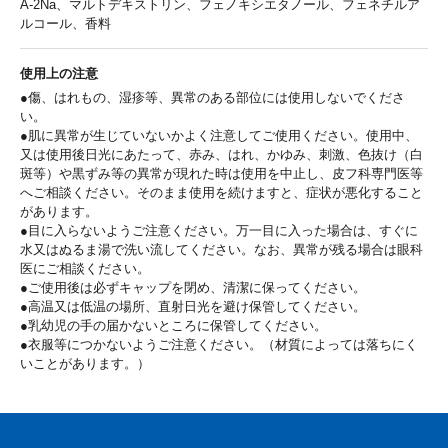
A-2Na、マルトデキストリン、フェノキシエタノール、フェネチルア
ルコール、香料
使用上の注意
●傷、はれもの、湿疹等、異常のある部位には使用しないでくださ
い。
●肌に異常が生じていないかよく注意してご使用ください。使用中、
又は使用後日光にあたって、赤み、はれ、かゆみ、刺激、色抜け（白
斑等）や黒ずみ等の異常が現れた時は使用を中止し、皮フ科専門医等
へご相談ください。そのまま使用を続けますと、症状が悪化すること
があります。
●目に入らないようご注意ください。万一目に入った場合は、すぐに
水又はぬるま湯で洗い流してください。なお、異常が残る場合は眼科
医にご相談ください。
●ご使用後は必ずキャップを閉め、清潔に保ってください。
●高温又は低温の場所、直射日光を避け保管してください。
●乳幼児の手の届かないところに保管してください。
●衣服等につかないようご注意ください。（材質によっては落ちにく
いことがあります。）