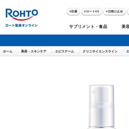
目薬
ロートV5
日焼け止め
アゼライン酸
ハイドロキノン
サプリメント・食品
美
メラノCC
ケアセラ
ホーム
美容・スキンケア
エピステーム
クリニサイエンスライン
目
のお悩み
セノビック
スキオ
リグロ
ロートV5
ダーマセプトRX
和漢箋シリーズ
ノ
糀
ア
プレゼントキャンペーン
クイズに答えてポイ
クリアビジョン
アトレージュAD+
パンシロン
ザリポ
PRORY（プロリー）
メンソレータム
ヘ
ケ
目
ポイントが貯まる
期間限定
モリンガ
スキンアクア
水素水
サンプレイ
P
肌