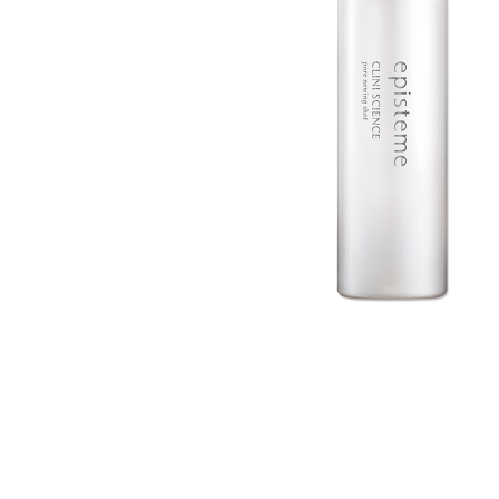
美容サプリメント
メンソレータム
サプリメント・食品その
スキンケア
メ
他