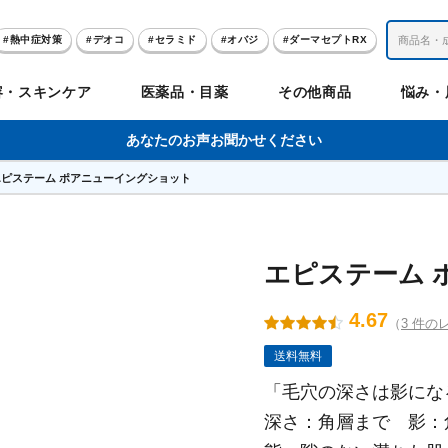
熱中症対策
デオコ
セラミド
オバジ
ダーマセプトRX
レチノール
冬虫夏草
セノビック
エピステーム
SKIO
容・スキンケア
医薬品・目薬
その他商品
悩み・
美容サプリメント
ヘリオホワイト
制汗剤
洗顔
数量限定
あなたのお声お聞かせください
エピステーム ポアニューイングショット
肌
体
髪
のお悩み
のお悩み
の
ビリンク
肌
ルガード
聖樹のチカラ
エピステーム
Vロートプレミアム
コンドロワン
オバジ
ハレス
1兆個のチカラ
ラッシュリッ
ドゥーテスト
ントGET！
ジャーナル
お試しセット特集
エピステーム 
4.67
（
3 件の
リオホワイト
アセラ
薬
セルアライブ
50の恵
医薬品その他
みかたつぶ
デオコ®
Demas茶
メラノCC
ロート定期便
クレジットカード払い切替手順
送料無料
「毛穴の深さは影にな
深さ：角層まで 影：
ropo（プロポ）
ラボ
余仁生（ユーヤンサン）
ブルーミオ
ハートフード
カラミー
ロートV5わん
オキシー