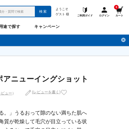
0
ようこそ
検索
ゲスト
様
ご利用ガイド
ログイン
カート
用途で探す
キャンペーン
ペット
お悩み
のお悩み
チ
フレックスパワー
プロメディアル
フレディ
LINE公式アカウント
ポアニューイングショット
(レビューを書く)
レビュー
）
ナップル
ギュット
る。」うるおって隙のない満ちた肌へ
角質が乾燥して毛穴が目立っている状
Anitto
デ・オウ