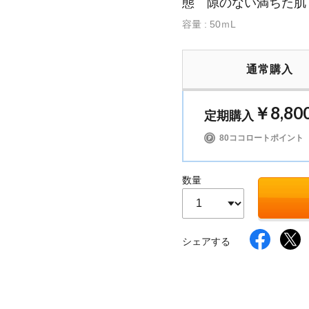
態 隙のない満ちた肌
容量 : 50ｍL
イク
美容サプリメント
ヘアケア
ボディケア
通常購入
￥8,80
定期購入
80ココロートポイント
数量
シェアする