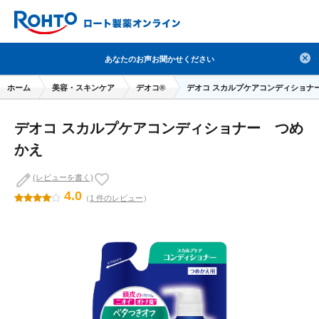
検索
あなたのお声お聞かせください
人気のキーワードで検索
ホーム
美容・スキンケア
デオコ®
デオコ スカルプケアコンディショナ
目薬
ロートV5
日焼け止め
熱中症対策
デオコ スカルプケアコンディショナー つめ
デオコ
セラミド
オバジ
ダーマセプトRX
かえ
アゼライン酸
ハイドロキノン
レチノール
(レビューを書く)
冬虫夏草
セノビック
エピステーム
SKIO
4.0
（
1 件のレビュー
）
メラノCC
ケアセラ
美容サプリメント
ヘリオホワイト
制汗剤
洗顔
数量限定
ブランドから探す
使用用途から探す
成分から探す
注目の商品 を見る