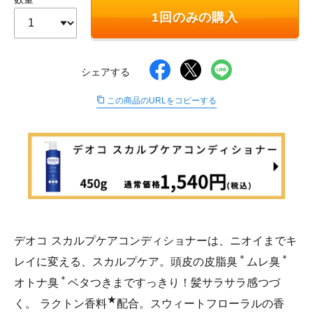
∟ メイク
ロート製薬の想い
お問い合わせ
1回のみの購入
医薬品の販売に関する表示
特定商取引に関する法律に基づく表記
∟ 美容サプリメント
ご利用ガイド
ご利用環境
シェアする
医薬品・目薬
サイトマップ
この商品のURLをコピーする
その他
お悩み・用途から探す
ブランドから探す
キャンペーンから探す
デオコ スカルプケアコンディショナーは、ニオイまでキ
＊
＊
レイに変える、スカルプケア。頭皮の皮脂臭
ムレ臭
＊
オトナ臭
ベタつきまですっきり！髪サラサラ感つづ
★
く。 ラクトン香料
配合。スウィートフローラルの香