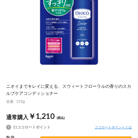
ポイント交換品 を見る
お問い合わせ
ログイン / 新規会員登録
商品を探す
サプリメント・食品
お得にお買い物
ニオイまでキレイに変える、スウィートフローラルの香りのスカ
ルプケアコンディショナー
∟ 美容サプリメント
おトクなロート定期便
読みもの
容量 : 370g
美容・スキンケア
ポイントを貯める
ジャーナル
ご案内
(美容情報・健康情報・読み物)
￥1,210
通常購入
(税込)
∟ スキンケア
スタッフのお気に入り
新着情報
11ココロートポイント
ココロートポイントとは
個人情報の取り扱い
数量