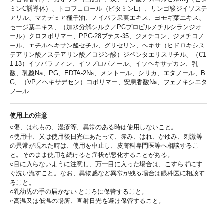
ミンC誘導体）、トコフェロール（ビタミンE）、リンゴ酸ジイソステ
アリル、マカデミア種子油、ノイバラ果実エキス、ヨモギ葉エキス、
セージ葉エキス、（加水分解シルク／PGプロピルメチルシランジオ
ール）クロスポリマー、PPG-28ブテス-35、ジメチコン、ジメチコノ
ール、エチルヘキサン酸セチル、グリセリン、ヘキサ（ヒドロキシス
テアリン酸／ステアリン酸／ロジン酸）ジペンタエリスリチル、（C1
1-13）イソパラフィン、イソプロパノール、イソヘキサデカン、乳
酸、乳酸Na、PG、EDTA-2Na、メントール、シリカ、エタノール、B
G、（VP／ヘキサデセン）コポリマー、安息香酸Na、フェノキシエタ
ノール
使用上の注意
○傷、はれもの、湿疹等、異常のある時は使用しないこと。
○使用中、又は使用後日光にあたって、赤み、はれ、かゆみ、刺激等
の異常が現れた時は、使用を中止し、皮膚科専門医等へ相談するこ
と。そのまま使用を続けると症状が悪化することがある。
○目に入らないように注意し、万一目に入った場合は、こすらずにす
ぐ洗い流すこと。なお、異物感など異常が残る場合は眼科医に相談す
ること。
○乳幼児の手の届かない ところに保管すること。
○高温又は低温の場所、直射日光を避け保管すること。