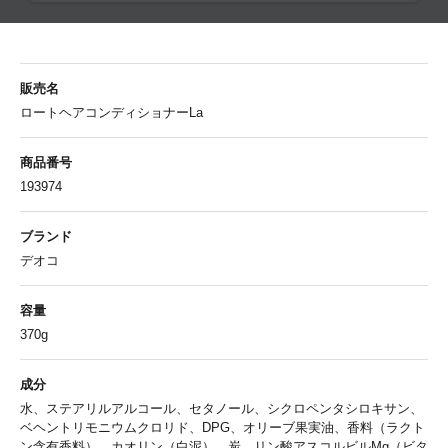
販売名
ロートヘアコンディショナーLa
商品番号
193974
ブランド
デオコ
容量
370g
成分
水、ステアリルアルコール、セタノール、シクロペンタシロキサン、
ベヘントリモニウムクロリド、DPG、オリーブ果実油、香料（ラクト
ン含有香料）、カオリン（白泥）、炭、リン酸アスコルビルMg（ビタ