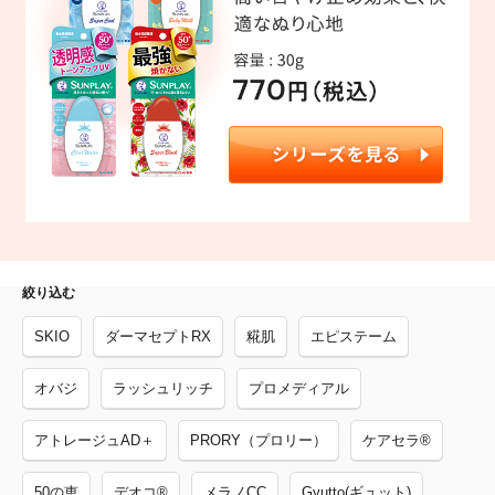
絞り込む
SKIO
ダーマセプトRX
糀肌
エピステーム
オバジ
ラッシュリッチ
プロメディアル
アトレージュAD＋
PRORY（プロリー）
ケアセラ®
50の恵
デオコ®
メラノCC
Gyutto(ギュット)