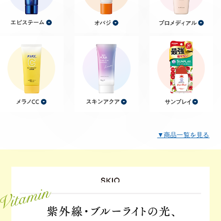
ポイント交換品 を見る
お問い合わせ
ログイン / 新規会員登録
商品を探す
サプリメント・食品
お得にお買い物
▼商品一覧を見る
∟ 美容サプリメント
おトクなロート定期便
読みもの
美容・スキンケア
ポイントを貯める
ジャーナル
ご案内
(美容情報・健康情報・読み物)
∟ スキンケア
スタッフのお気に入り
新着情報
個人情報の取り扱い