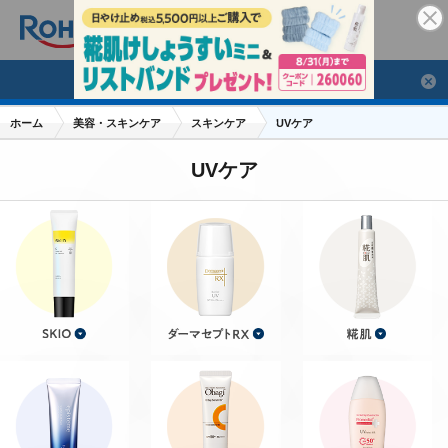
検索
あなたのお声お聞かせください
人気のキーワードで検索
ホーム
美容・スキンケア
スキンケア
UVケア
目薬
ロートV5
日焼け止め
熱中症対策
UVケア
デオコ
セラミド
オバジ
ダーマセプトRX
アゼライン酸
ハイドロキノン
レチノール
冬虫夏草
セノビック
エピステーム
SKIO
メラノCC
ケアセラ
美容サプリメント
ヘリオホワイト
制汗剤
洗顔
数量限定
ブランドから探す
使用用途から探す
成分から探す
注目の商品 を見る