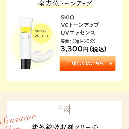
∟ メイク
ロート製薬の想い
お問い合わせ
医薬品の販売に関する表示
特定商取引に関する法律に基づく表記
∟ 美容サプリメント
ご利用ガイド
ご利用環境
医薬品・目薬
サイトマップ
その他
お悩み・用途から探す
ブランドから探す
キャンペーンから探す