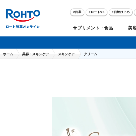
目薬
ロートV5
日焼け止め
アゼライン酸
ハイドロキノン
サプリメント・食品
美
メラノCC
ケアセラ
ホーム
美容・スキンケア
スキンケア
クリーム
目
のお悩み
セノビック
スキオ
リグロ
ロートV5
ダーマセプトRX
和漢箋シリーズ
ノ
糀
ア
プレゼントキャンペーン
クイズに答えてポイ
クリアビジョン
アトレージュAD+
パンシロン
ザリポ
PRORY（プロリー）
メンソレータム
ヘ
ケ
目
ポイントが貯まる
期間限定
モリンガ
スキンアクア
水素水
サンプレイ
P
肌