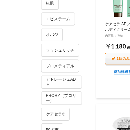
糀肌
エピステーム
ケアセラ AP
ボディクリー
オバジ
内容量： 70g
￥1,180
(
ラッシュリッチ
1回の
プロメディアル
商品詳細
アトレージュAD
＋
PRORY（プロリ
ー）
ケアセラ®
50の恵