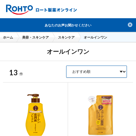
検索
あなたのお声お聞かせください
人気のキーワードで検索
ホーム
美容・スキンケア
スキンケア
オールインワン
目薬
ロートV5
日焼け止め
熱中症対策
オールインワン
デオコ
セラミド
オバジ
ダーマセプトRX
アゼライン酸
ハイドロキノン
レチノール
13
件
冬虫夏草
セノビック
エピステーム
SKIO
メラノCC
ケアセラ
美容サプリメント
ヘリオホワイト
制汗剤
洗顔
数量限定
ブランドから探す
使用用途から探す
成分から探す
注目の商品 を見る