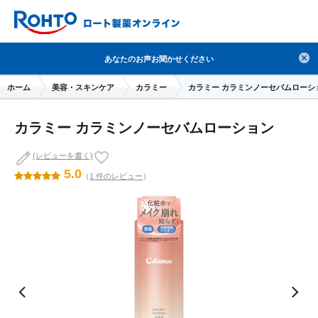
検索
あなたのお声お聞かせください
人気のキーワードで検索
ホーム
美容・スキンケア
カラミー
カラミー カラミンノーセバムローシ
目薬
ロートV5
日焼け止め
熱中症対策
カラミー カラミンノーセバムローション
デオコ
セラミド
オバジ
ダーマセプトRX
アゼライン酸
ハイドロキノン
レチノール
(レビューを書く)
5.0
（
1 件のレビュー
）
冬虫夏草
セノビック
エピステーム
SKIO
メラノCC
ケアセラ
美容サプリメント
ヘリオホワイト
制汗剤
洗顔
数量限定
ブランドから探す
使用用途から探す
成分から探す
注目の商品 を見る