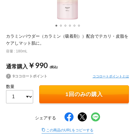
ポイント交換品 を見る
お問い合わせ
カラミンパウダー（カラミン（吸着剤））配合でテカリ・皮脂を
ログイン / 新規会員登録
ケアしマット肌に。
容量 : 180mL
商品を探す
￥990
通常購入
(税込)
9ココロートポイント
ココロートポイントとは
サプリメント・食品
お得にお買い物
数量
∟ 美容サプリメント
おトクなロート定期便
1回のみの購入
読みもの
美容・スキンケア
ポイントを貯める
ジャーナル
ご案内
(美容情報・健康情報・読み物)
シェアする
∟ スキンケア
スタッフのお気に入り
新着情報
この商品のURLをコピーする
個人情報の取り扱い