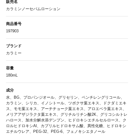
販売名
カラミンノーセバムローション
商品番号
197903
ブランド
カラミー
容量
180mL
成分
水、BG、プロパンジオール、グリセリン、ペンチレングリコール、
カラミン、シリカ、イノシトール、ツボクサ葉エキス、ドクダミエキ
ス、モモ葉エキス、アーチチョーク葉エキス、アロエベラ葉エキス、
メリアアザジラクタ葉エキス、グリチルリチン酸2K、グリコシルトレ
ハロース、加水分解水添デンプン、ヒドロキシエチルセルロース、ク
ロルヒドロキシAl、カプリルヒドロキサム酸、異性化糖、ヒドロキシ
エチルウレア、PEG-32、PEG-6、フェノキシエタノール