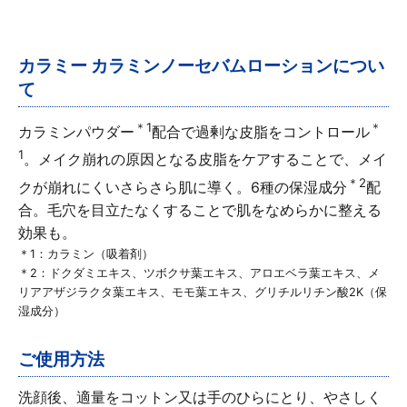
∟ メイク
ロート製薬の想い
お問い合わせ
医薬品の販売に関する表示
特定商取引に関する法律に基づく表記
∟ 美容サプリメント
ご利用ガイド
カラミー カラミンノーセバムローションについ
ご利用環境
て
医薬品・目薬
サイトマップ
＊1
＊
カラミンパウダー
配合で過剰な皮脂をコントロール
その他
1
。メイク崩れの原因となる皮脂をケアすることで、メイ
＊2
クが崩れにくいさらさら肌に導く。6種の保湿成分
配
お悩み・用途から探す
合。毛穴を目立たなくすることで肌をなめらかに整える
効果も。
ブランドから探す
＊1：カラミン（吸着剤）
＊2：ドクダミエキス、ツボクサ葉エキス、アロエベラ葉エキス、メ
リアアザジラクタ葉エキス、モモ葉エキス、グリチルリチン酸2K（保
キャンペーンから探す
湿成分）
ご使用方法
洗顔後、適量をコットン又は手のひらにとり、やさしく